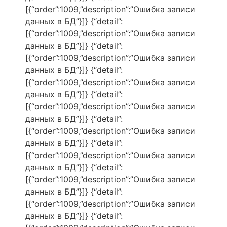
[{“order”:1009,”description”:”Ошибка записи
данных в БД”}]} {“detail”:
[{“order”:1009,”description”:”Ошибка записи
данных в БД”}]} {“detail”:
[{“order”:1009,”description”:”Ошибка записи
данных в БД”}]} {“detail”:
[{“order”:1009,”description”:”Ошибка записи
данных в БД”}]} {“detail”:
[{“order”:1009,”description”:”Ошибка записи
данных в БД”}]} {“detail”:
[{“order”:1009,”description”:”Ошибка записи
данных в БД”}]} {“detail”:
[{“order”:1009,”description”:”Ошибка записи
данных в БД”}]} {“detail”:
[{“order”:1009,”description”:”Ошибка записи
данных в БД”}]} {“detail”:
[{“order”:1009,”description”:”Ошибка записи
данных в БД”}]} {“detail”: