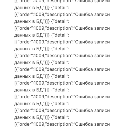
[{“order”:1009,”description”:”Ошибка записи
данных в БД”}]} {“detail”:
[{“order”:1009,”description”:”Ошибка записи
данных в БД”}]} {“detail”:
[{“order”:1009,”description”:”Ошибка записи
данных в БД”}]} {“detail”:
[{“order”:1009,”description”:”Ошибка записи
данных в БД”}]} {“detail”:
[{“order”:1009,”description”:”Ошибка записи
данных в БД”}]} {“detail”:
[{“order”:1009,”description”:”Ошибка записи
данных в БД”}]} {“detail”:
[{“order”:1009,”description”:”Ошибка записи
данных в БД”}]} {“detail”:
[{“order”:1009,”description”:”Ошибка записи
данных в БД”}]} {“detail”:
[{“order”:1009,”description”:”Ошибка записи
данных в БД”}]} {“detail”:
[{“order”:1009,”description”:”Ошибка записи