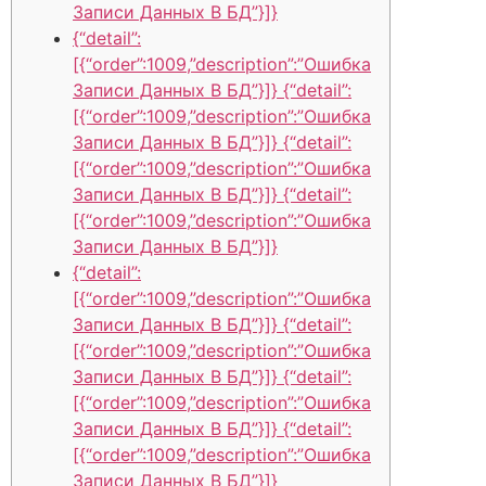
Записи Данных В БД”}]}
{“detail”:
[{“order”:1009,”description”:”Ошибка
Записи Данных В БД”}]} {“detail”:
[{“order”:1009,”description”:”Ошибка
Записи Данных В БД”}]} {“detail”:
[{“order”:1009,”description”:”Ошибка
Записи Данных В БД”}]} {“detail”:
[{“order”:1009,”description”:”Ошибка
Записи Данных В БД”}]}
{“detail”:
[{“order”:1009,”description”:”Ошибка
Записи Данных В БД”}]} {“detail”:
[{“order”:1009,”description”:”Ошибка
Записи Данных В БД”}]} {“detail”:
[{“order”:1009,”description”:”Ошибка
Записи Данных В БД”}]} {“detail”:
[{“order”:1009,”description”:”Ошибка
Записи Данных В БД”}]}