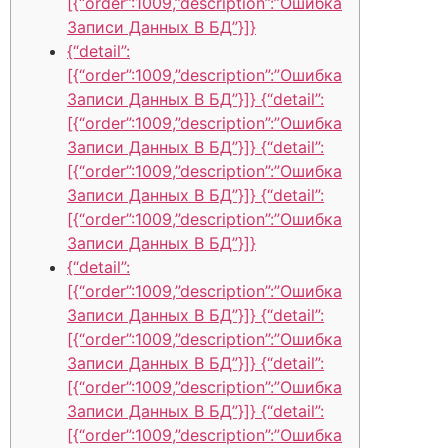
[{“order”:1009,”description”:”Ошибка
Записи Данных В БД”}]}
{“detail”:
[{“order”:1009,”description”:”Ошибка
Записи Данных В БД”}]} {“detail”:
[{“order”:1009,”description”:”Ошибка
Записи Данных В БД”}]} {“detail”:
[{“order”:1009,”description”:”Ошибка
Записи Данных В БД”}]} {“detail”:
[{“order”:1009,”description”:”Ошибка
Записи Данных В БД”}]}
{“detail”:
[{“order”:1009,”description”:”Ошибка
Записи Данных В БД”}]} {“detail”:
[{“order”:1009,”description”:”Ошибка
Записи Данных В БД”}]} {“detail”:
[{“order”:1009,”description”:”Ошибка
Записи Данных В БД”}]} {“detail”:
[{“order”:1009,”description”:”Ошибка