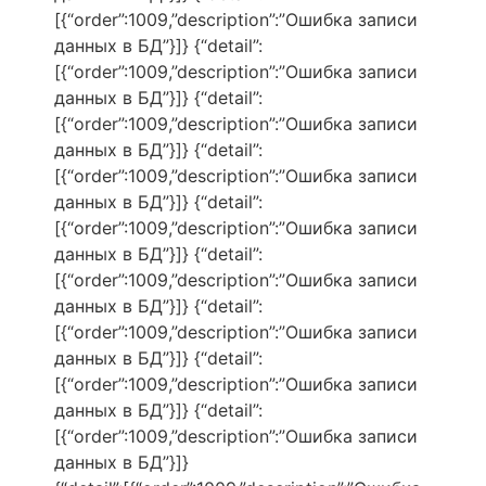
[{“order”:1009,”description”:”Ошибка записи
данных в БД”}]} {“detail”:
[{“order”:1009,”description”:”Ошибка записи
данных в БД”}]} {“detail”:
[{“order”:1009,”description”:”Ошибка записи
данных в БД”}]} {“detail”:
[{“order”:1009,”description”:”Ошибка записи
данных в БД”}]} {“detail”:
[{“order”:1009,”description”:”Ошибка записи
данных в БД”}]} {“detail”:
[{“order”:1009,”description”:”Ошибка записи
данных в БД”}]} {“detail”:
[{“order”:1009,”description”:”Ошибка записи
данных в БД”}]} {“detail”:
[{“order”:1009,”description”:”Ошибка записи
данных в БД”}]} {“detail”:
[{“order”:1009,”description”:”Ошибка записи
данных в БД”}]}