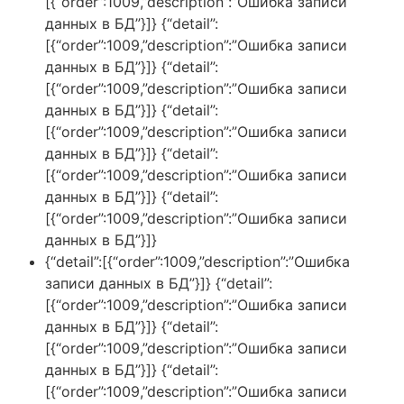
[{“order”:1009,”description”:”Ошибка записи
данных в БД”}]} {“detail”:
[{“order”:1009,”description”:”Ошибка записи
данных в БД”}]} {“detail”:
[{“order”:1009,”description”:”Ошибка записи
данных в БД”}]} {“detail”:
[{“order”:1009,”description”:”Ошибка записи
данных в БД”}]} {“detail”:
[{“order”:1009,”description”:”Ошибка записи
данных в БД”}]} {“detail”:
[{“order”:1009,”description”:”Ошибка записи
данных в БД”}]}
{“detail”:[{“order”:1009,”description”:”Ошибка
записи данных в БД”}]} {“detail”:
[{“order”:1009,”description”:”Ошибка записи
данных в БД”}]} {“detail”:
[{“order”:1009,”description”:”Ошибка записи
данных в БД”}]} {“detail”:
[{“order”:1009,”description”:”Ошибка записи