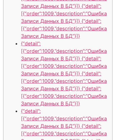
Записи Данных В БД”}]} {“detail”:
[{“order”:1009,”description”:”Ошибка
Записи Данных В БД”}]} {“detail”:
[{“order”:1009,”description”:”Ошибка
Записи Данных В БД”}]}
{“detail”:
[{“order”:1009,”description”:”Ошибка
Записи Данных В БД”}]} {“detail”:
[{“order”:1009,”description”:”Ошибка
Записи Данных В БД”}]} {“detail”:
[{“order”:1009,”description”:”Ошибка
Записи Данных В БД”}]} {“detail”:
[{“order”:1009,”description”:”Ошибка
Записи Данных В БД”}]}
{“detail”:
[{“order”:1009,”description”:”Ошибка
Записи Данных В БД”}]} {“detail”:
[{“order”:1009,”description”:”Ошибка