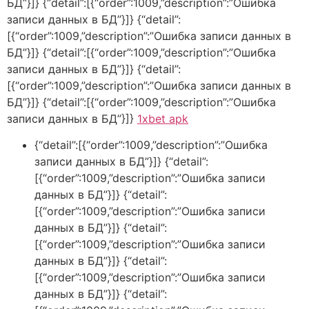
БД”}]} {“detail”:[{“order”:1009,”description”:”Ошибка
записи данных в БД”}]} {“detail”:
[{“order”:1009,”description”:”Ошибка записи данных в
БД”}]} {“detail”:[{“order”:1009,”description”:”Ошибка
записи данных в БД”}]} {“detail”:
[{“order”:1009,”description”:”Ошибка записи данных в
БД”}]} {“detail”:[{“order”:1009,”description”:”Ошибка
записи данных в БД”}]}
1xbet apk
{“detail”:[{“order”:1009,”description”:”Ошибка
записи данных в БД”}]} {“detail”:
[{“order”:1009,”description”:”Ошибка записи
данных в БД”}]} {“detail”:
[{“order”:1009,”description”:”Ошибка записи
данных в БД”}]} {“detail”:
[{“order”:1009,”description”:”Ошибка записи
данных в БД”}]} {“detail”:
[{“order”:1009,”description”:”Ошибка записи
данных в БД”}]} {“detail”: