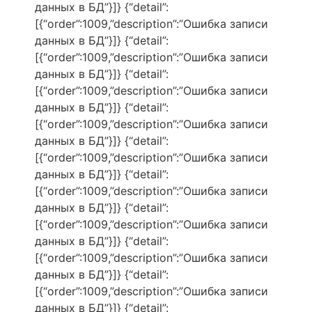
данных в БД”}]} {“detail”:
[{“order”:1009,”description”:”Ошибка записи
данных в БД”}]} {“detail”:
[{“order”:1009,”description”:”Ошибка записи
данных в БД”}]} {“detail”:
[{“order”:1009,”description”:”Ошибка записи
данных в БД”}]} {“detail”:
[{“order”:1009,”description”:”Ошибка записи
данных в БД”}]} {“detail”:
[{“order”:1009,”description”:”Ошибка записи
данных в БД”}]} {“detail”:
[{“order”:1009,”description”:”Ошибка записи
данных в БД”}]} {“detail”:
[{“order”:1009,”description”:”Ошибка записи
данных в БД”}]} {“detail”:
[{“order”:1009,”description”:”Ошибка записи
данных в БД”}]} {“detail”:
[{“order”:1009,”description”:”Ошибка записи
данных в БД”}]} {“detail”: