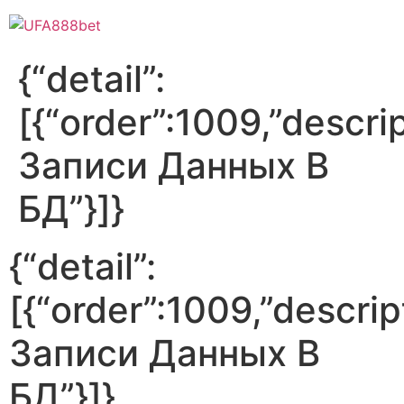
Skip
to
content
{“detail”:
[{“order”:1009,”descr
Записи Данных В
БД”}]}
{“detail”:
[{“order”:1009,”descri
Записи Данных В
БД”}]}