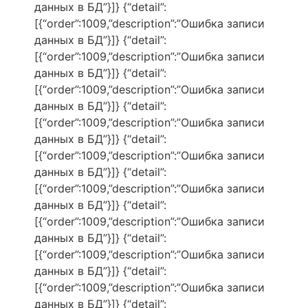
данных в БД”}]} {“detail”:
[{“order”:1009,”description”:”Ошибка записи
данных в БД”}]} {“detail”:
[{“order”:1009,”description”:”Ошибка записи
данных в БД”}]} {“detail”:
[{“order”:1009,”description”:”Ошибка записи
данных в БД”}]} {“detail”:
[{“order”:1009,”description”:”Ошибка записи
данных в БД”}]} {“detail”:
[{“order”:1009,”description”:”Ошибка записи
данных в БД”}]} {“detail”:
[{“order”:1009,”description”:”Ошибка записи
данных в БД”}]} {“detail”:
[{“order”:1009,”description”:”Ошибка записи
данных в БД”}]} {“detail”:
[{“order”:1009,”description”:”Ошибка записи
данных в БД”}]} {“detail”:
[{“order”:1009,”description”:”Ошибка записи
данных в БД”}]} {“detail”: