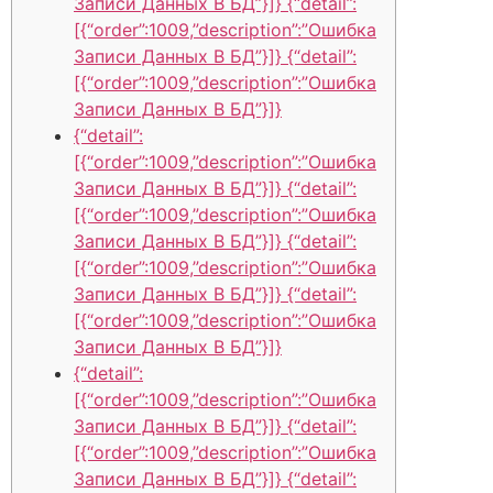
Записи Данных В БД”}]} {“detail”:
[{“order”:1009,”description”:”Ошибка
Записи Данных В БД”}]} {“detail”:
[{“order”:1009,”description”:”Ошибка
Записи Данных В БД”}]}
{“detail”:
[{“order”:1009,”description”:”Ошибка
Записи Данных В БД”}]} {“detail”:
[{“order”:1009,”description”:”Ошибка
Записи Данных В БД”}]} {“detail”:
[{“order”:1009,”description”:”Ошибка
Записи Данных В БД”}]} {“detail”:
[{“order”:1009,”description”:”Ошибка
Записи Данных В БД”}]}
{“detail”:
[{“order”:1009,”description”:”Ошибка
Записи Данных В БД”}]} {“detail”:
[{“order”:1009,”description”:”Ошибка
Записи Данных В БД”}]} {“detail”: