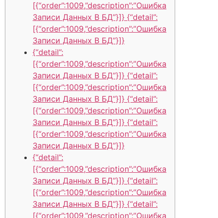
[{“order”:1009,”description”:”Ошибка
Записи Данных В БД”}]} {“detail”:
[{“order”:1009,”description”:”Ошибка
Записи Данных В БД”}]}
{“detail”:
[{“order”:1009,”description”:”Ошибка
Записи Данных В БД”}]} {“detail”:
[{“order”:1009,”description”:”Ошибка
Записи Данных В БД”}]} {“detail”:
[{“order”:1009,”description”:”Ошибка
Записи Данных В БД”}]} {“detail”:
[{“order”:1009,”description”:”Ошибка
Записи Данных В БД”}]}
{“detail”:
[{“order”:1009,”description”:”Ошибка
Записи Данных В БД”}]} {“detail”:
[{“order”:1009,”description”:”Ошибка
Записи Данных В БД”}]} {“detail”:
[{“order”:1009,”description”:”Ошибка