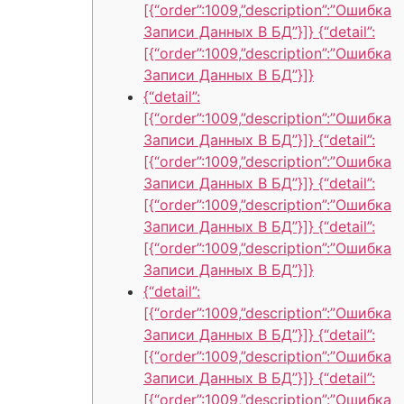
[{“order”:1009,”description”:”Ошибка
Записи Данных В БД”}]} {“detail”:
[{“order”:1009,”description”:”Ошибка
Записи Данных В БД”}]}
{“detail”:
[{“order”:1009,”description”:”Ошибка
Записи Данных В БД”}]} {“detail”:
[{“order”:1009,”description”:”Ошибка
Записи Данных В БД”}]} {“detail”:
[{“order”:1009,”description”:”Ошибка
Записи Данных В БД”}]} {“detail”:
[{“order”:1009,”description”:”Ошибка
Записи Данных В БД”}]}
{“detail”:
[{“order”:1009,”description”:”Ошибка
Записи Данных В БД”}]} {“detail”:
[{“order”:1009,”description”:”Ошибка
Записи Данных В БД”}]} {“detail”:
[{“order”:1009,”description”:”Ошибка