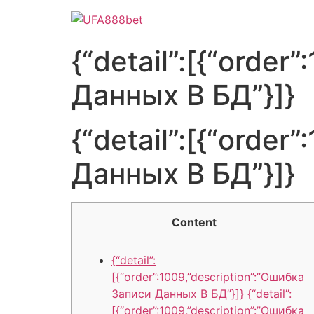
Skip
to
content
{“detail”:[{“orde
Данных В БД”}]}
{“detail”:[{“orde
Данных В БД”}]}
Content
Un fapt mai puțin cunoscut pentru
{“detail”:
clinicieni este că cicloserina necesită
[{“order”:1009,”description”:”Ошибка
monitorizare neuropsihiatrică atentă, iar
Записи Данных В БД”}]} {“detail”:
Seromycin
rămâne relevant în schemele
[{“order”:1009,”description”:”Ошибка