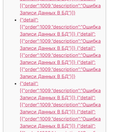
[{“order”:1009,”description”:”Ошибка
Записи Данных В БД”}]}
{“detail”:
[{“order”:1009,”description”:”Ошибка
Записи Данных В БД”}]} {“detail”:
[{“order”:1009,”description”:”Ошибка
Записи Данных В БД”}]} {“detail”:
[{“order”:1009,”description”:”Ошибка
Записи Данных В БД”}]} {“detail”:
[{“order”:1009,”description”:”Ошибка
Записи Данных В БД”}]}
{“detail”:
[{“order”:1009,”description”:”Ошибка
Записи Данных В БД”}]} {“detail”:
[{“order”:1009,”description”:”Ошибка
Записи Данных В БД”}]} {“detail”:
[{“order”:1009,”description”:”Ошибка
Записи Данных В БД”}]} {“detail”: