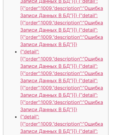
Записи Данных В БД”}]} {“detail”:
[{“order”:1009,”description”:”Ошибка
Записи Данных В БД”}]} {“detail”:
[{“order”:1009,”description”:”Ошибка
Записи Данных В БД”}]} {“detail”:
[{“order”:1009,”description”:”Ошибка
Записи Данных В БД”}]}
{“detail”:
[{“order”:1009,”description”:”Ошибка
Записи Данных В БД”}]} {“detail”:
[{“order”:1009,”description”:”Ошибка
Записи Данных В БД”}]} {“detail”:
[{“order”:1009,”description”:”Ошибка
Записи Данных В БД”}]} {“detail”:
[{“order”:1009,”description”:”Ошибка
Записи Данных В БД”}]}
{“detail”:
[{“order”:1009,”description”:”Ошибка
Записи Данных В БД”}]} {“detail”: