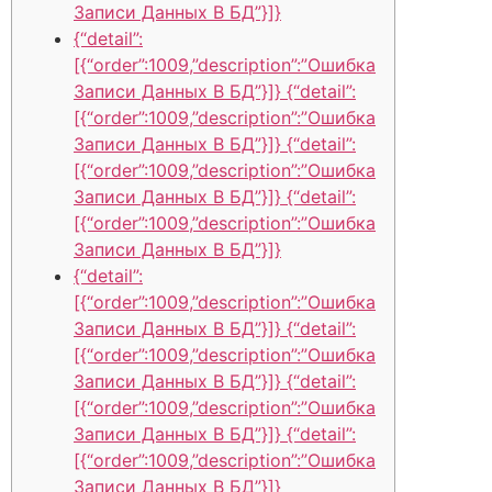
Записи Данных В БД”}]}
{“detail”:
[{“order”:1009,”description”:”Ошибка
Записи Данных В БД”}]} {“detail”:
[{“order”:1009,”description”:”Ошибка
Записи Данных В БД”}]} {“detail”:
[{“order”:1009,”description”:”Ошибка
Записи Данных В БД”}]} {“detail”:
[{“order”:1009,”description”:”Ошибка
Записи Данных В БД”}]}
{“detail”:
[{“order”:1009,”description”:”Ошибка
Записи Данных В БД”}]} {“detail”:
[{“order”:1009,”description”:”Ошибка
Записи Данных В БД”}]} {“detail”:
[{“order”:1009,”description”:”Ошибка
Записи Данных В БД”}]} {“detail”:
[{“order”:1009,”description”:”Ошибка
Записи Данных В БД”}]}