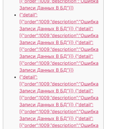
[{“order”:1009,”description”:”Ошибка
Записи Данных В БД”}]}
{“detail”:
[{“order”:1009,”description”:”Ошибка
Записи Данных В БД”}]} {“detail”:
[{“order”:1009,”description”:”Ошибка
Записи Данных В БД”}]} {“detail”:
[{“order”:1009,”description”:”Ошибка
Записи Данных В БД”}]} {“detail”:
[{“order”:1009,”description”:”Ошибка
Записи Данных В БД”}]}
{“detail”:
[{“order”:1009,”description”:”Ошибка
Записи Данных В БД”}]} {“detail”:
[{“order”:1009,”description”:”Ошибка
Записи Данных В БД”}]} {“detail”:
[{“order”:1009,”description”:”Ошибка
Записи Данных В БД”}]} {“detail”:
[{“order”:1009,”description”:”Ошибка