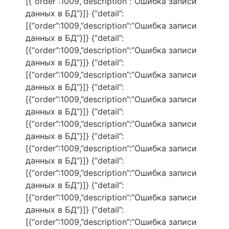
[{“order”:1009,”description”:”Ошибка записи
данных в БД”}]} {“detail”:
[{“order”:1009,”description”:”Ошибка записи
данных в БД”}]} {“detail”:
[{“order”:1009,”description”:”Ошибка записи
данных в БД”}]} {“detail”:
[{“order”:1009,”description”:”Ошибка записи
данных в БД”}]} {“detail”:
[{“order”:1009,”description”:”Ошибка записи
данных в БД”}]} {“detail”:
[{“order”:1009,”description”:”Ошибка записи
данных в БД”}]} {“detail”:
[{“order”:1009,”description”:”Ошибка записи
данных в БД”}]} {“detail”:
[{“order”:1009,”description”:”Ошибка записи
данных в БД”}]} {“detail”:
[{“order”:1009,”description”:”Ошибка записи
данных в БД”}]} {“detail”:
[{“order”:1009,”description”:”Ошибка записи