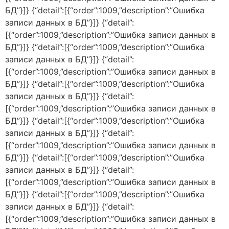
БД”}]} {“detail”:[{“order”:1009,”description”:”Ошибка
записи данных в БД”}]} {“detail”:
[{“order”:1009,”description”:”Ошибка записи данных в
БД”}]} {“detail”:[{“order”:1009,”description”:”Ошибка
записи данных в БД”}]} {“detail”:
[{“order”:1009,”description”:”Ошибка записи данных в
БД”}]} {“detail”:[{“order”:1009,”description”:”Ошибка
записи данных в БД”}]} {“detail”:
[{“order”:1009,”description”:”Ошибка записи данных в
БД”}]} {“detail”:[{“order”:1009,”description”:”Ошибка
записи данных в БД”}]} {“detail”:
[{“order”:1009,”description”:”Ошибка записи данных в
БД”}]} {“detail”:[{“order”:1009,”description”:”Ошибка
записи данных в БД”}]} {“detail”:
[{“order”:1009,”description”:”Ошибка записи данных в
БД”}]} {“detail”:[{“order”:1009,”description”:”Ошибка
записи данных в БД”}]} {“detail”:
[{“order”:1009,”description”:”Ошибка записи данных в