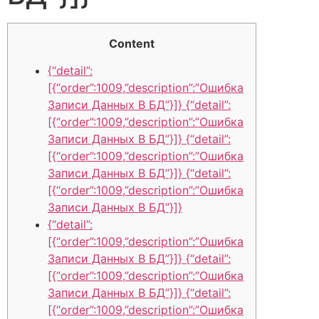
Content
{“detail”:
[{“order”:1009,”description”:”Ошибка
Записи Данных В БД”}]} {“detail”:
[{“order”:1009,”description”:”Ошибка
Записи Данных В БД”}]} {“detail”:
[{“order”:1009,”description”:”Ошибка
Записи Данных В БД”}]} {“detail”:
[{“order”:1009,”description”:”Ошибка
Записи Данных В БД”}]}
{“detail”:
[{“order”:1009,”description”:”Ошибка
Записи Данных В БД”}]} {“detail”:
[{“order”:1009,”description”:”Ошибка
Записи Данных В БД”}]} {“detail”:
[{“order”:1009,”description”:”Ошибка