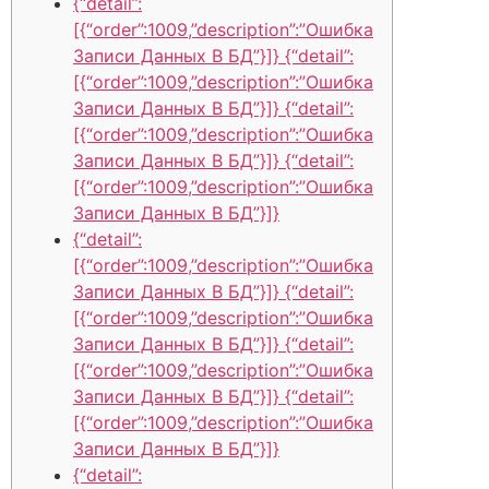
{“detail”:
[{“order”:1009,”description”:”Ошибка
Записи Данных В БД”}]} {“detail”:
[{“order”:1009,”description”:”Ошибка
Записи Данных В БД”}]} {“detail”:
[{“order”:1009,”description”:”Ошибка
Записи Данных В БД”}]} {“detail”:
[{“order”:1009,”description”:”Ошибка
Записи Данных В БД”}]}
{“detail”:
[{“order”:1009,”description”:”Ошибка
Записи Данных В БД”}]} {“detail”:
[{“order”:1009,”description”:”Ошибка
Записи Данных В БД”}]} {“detail”:
[{“order”:1009,”description”:”Ошибка
Записи Данных В БД”}]} {“detail”:
[{“order”:1009,”description”:”Ошибка
Записи Данных В БД”}]}
{“detail”: