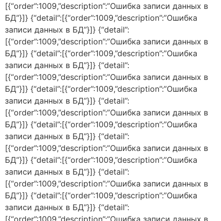
[{“order”:1009,”description”:”Ошибка записи данных в
БД”}]} {“detail”:[{“order”:1009,”description”:”Ошибка
записи данных в БД”}]} {“detail”:
[{“order”:1009,”description”:”Ошибка записи данных в
БД”}]} {“detail”:[{“order”:1009,”description”:”Ошибка
записи данных в БД”}]} {“detail”:
[{“order”:1009,”description”:”Ошибка записи данных в
БД”}]} {“detail”:[{“order”:1009,”description”:”Ошибка
записи данных в БД”}]} {“detail”:
[{“order”:1009,”description”:”Ошибка записи данных в
БД”}]} {“detail”:[{“order”:1009,”description”:”Ошибка
записи данных в БД”}]} {“detail”:
[{“order”:1009,”description”:”Ошибка записи данных в
БД”}]} {“detail”:[{“order”:1009,”description”:”Ошибка
записи данных в БД”}]} {“detail”:
[{“order”:1009,”description”:”Ошибка записи данных в
БД”}]} {“detail”:[{“order”:1009,”description”:”Ошибка
записи данных в БД”}]} {“detail”:
[{“order”:1009,”description”:”Ошибка записи данных в