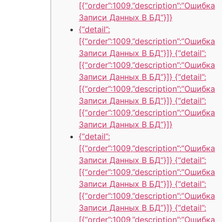
[{“order”:1009,”description”:”Ошибка
Записи Данных В БД”}]}
{“detail”:
[{“order”:1009,”description”:”Ошибка
Записи Данных В БД”}]} {“detail”:
[{“order”:1009,”description”:”Ошибка
Записи Данных В БД”}]} {“detail”:
[{“order”:1009,”description”:”Ошибка
Записи Данных В БД”}]} {“detail”:
[{“order”:1009,”description”:”Ошибка
Записи Данных В БД”}]}
{“detail”:
[{“order”:1009,”description”:”Ошибка
Записи Данных В БД”}]} {“detail”:
[{“order”:1009,”description”:”Ошибка
Записи Данных В БД”}]} {“detail”:
[{“order”:1009,”description”:”Ошибка
Записи Данных В БД”}]} {“detail”:
[{“order”:1009,”description”:”Ошибка