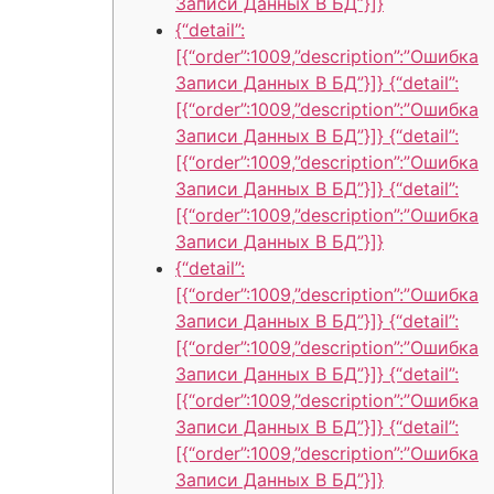
Записи Данных В БД”}]}
{“detail”:
[{“order”:1009,”description”:”Ошибка
Записи Данных В БД”}]} {“detail”:
[{“order”:1009,”description”:”Ошибка
Записи Данных В БД”}]} {“detail”:
[{“order”:1009,”description”:”Ошибка
Записи Данных В БД”}]} {“detail”:
[{“order”:1009,”description”:”Ошибка
Записи Данных В БД”}]}
{“detail”:
[{“order”:1009,”description”:”Ошибка
Записи Данных В БД”}]} {“detail”:
[{“order”:1009,”description”:”Ошибка
Записи Данных В БД”}]} {“detail”:
[{“order”:1009,”description”:”Ошибка
Записи Данных В БД”}]} {“detail”:
[{“order”:1009,”description”:”Ошибка
Записи Данных В БД”}]}