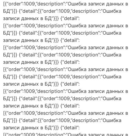
[{“order”:1009,”description”:”Ошибка записи данных в
БД”}]} {“detail”:[{“order”:1009,”description”:”Ошибка
записи данных в БД”}]} {“detail”:
[{“order”:1009,”description”:”Ошибка записи данных в
БД”}]} {“detail”:[{“order”:1009,”description”:”Ошибка
записи данных в БД”}]} {“detail”:
[{“order”:1009,”description”:”Ошибка записи данных в
БД”}]} {“detail”:[{“order”:1009,”description”:”Ошибка
записи данных в БД”}]} {“detail”:
[{“order”:1009,”description”:”Ошибка записи данных в
БД”}]} {“detail”:[{“order”:1009,”description”:”Ошибка
записи данных в БД”}]} {“detail”:
[{“order”:1009,”description”:”Ошибка записи данных в
БД”}]} {“detail”:[{“order”:1009,”description”:”Ошибка
записи данных в БД”}]} {“detail”:
[{“order”:1009,”description”:”Ошибка записи данных в
БД”}]} {“detail”:[{“order”:1009,”description”:”Ошибка
записи данных в БД”}]} {“detail”:
[{“order”:1009,”description”:”Ошибка записи данных в