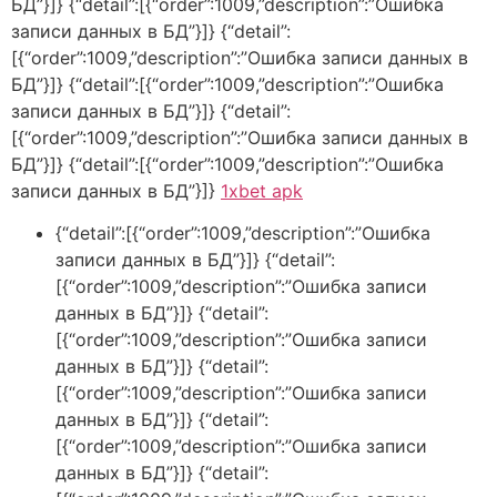
БД”}]} {“detail”:[{“order”:1009,”description”:”Ошибка
записи данных в БД”}]} {“detail”:
[{“order”:1009,”description”:”Ошибка записи данных в
БД”}]} {“detail”:[{“order”:1009,”description”:”Ошибка
записи данных в БД”}]} {“detail”:
[{“order”:1009,”description”:”Ошибка записи данных в
БД”}]} {“detail”:[{“order”:1009,”description”:”Ошибка
записи данных в БД”}]}
1xbet apk
{“detail”:[{“order”:1009,”description”:”Ошибка
записи данных в БД”}]} {“detail”:
[{“order”:1009,”description”:”Ошибка записи
данных в БД”}]} {“detail”:
[{“order”:1009,”description”:”Ошибка записи
данных в БД”}]} {“detail”:
[{“order”:1009,”description”:”Ошибка записи
данных в БД”}]} {“detail”:
[{“order”:1009,”description”:”Ошибка записи
данных в БД”}]} {“detail”: