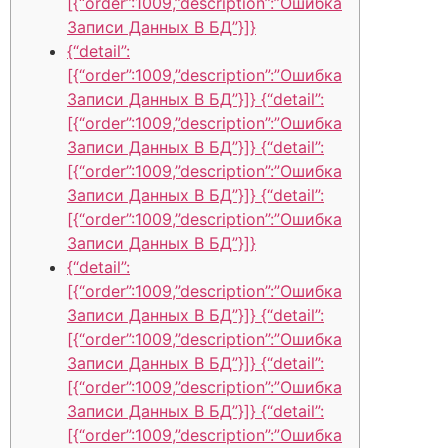
[{“order”:1009,”description”:”Ошибка
Записи Данных В БД”}]}
{“detail”:
[{“order”:1009,”description”:”Ошибка
Записи Данных В БД”}]} {“detail”:
[{“order”:1009,”description”:”Ошибка
Записи Данных В БД”}]} {“detail”:
[{“order”:1009,”description”:”Ошибка
Записи Данных В БД”}]} {“detail”:
[{“order”:1009,”description”:”Ошибка
Записи Данных В БД”}]}
{“detail”:
[{“order”:1009,”description”:”Ошибка
Записи Данных В БД”}]} {“detail”:
[{“order”:1009,”description”:”Ошибка
Записи Данных В БД”}]} {“detail”:
[{“order”:1009,”description”:”Ошибка
Записи Данных В БД”}]} {“detail”:
[{“order”:1009,”description”:”Ошибка