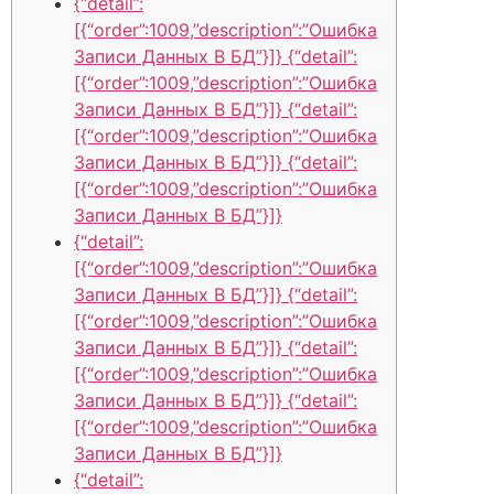
{“detail”:
[{“order”:1009,”description”:”Ошибка
Записи Данных В БД”}]} {“detail”:
[{“order”:1009,”description”:”Ошибка
Записи Данных В БД”}]} {“detail”:
[{“order”:1009,”description”:”Ошибка
Записи Данных В БД”}]} {“detail”:
[{“order”:1009,”description”:”Ошибка
Записи Данных В БД”}]}
{“detail”:
[{“order”:1009,”description”:”Ошибка
Записи Данных В БД”}]} {“detail”:
[{“order”:1009,”description”:”Ошибка
Записи Данных В БД”}]} {“detail”:
[{“order”:1009,”description”:”Ошибка
Записи Данных В БД”}]} {“detail”:
[{“order”:1009,”description”:”Ошибка
Записи Данных В БД”}]}
{“detail”: