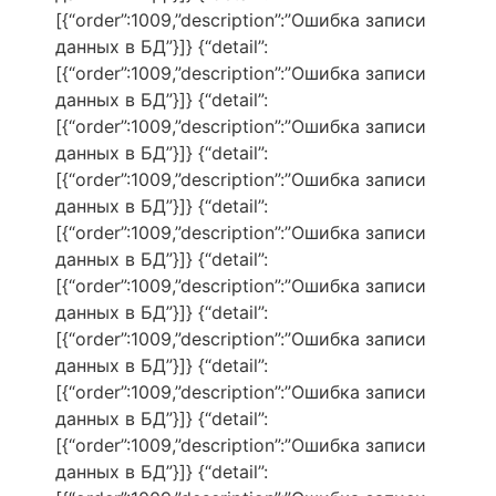
[{“order”:1009,”description”:”Ошибка записи
данных в БД”}]} {“detail”:
[{“order”:1009,”description”:”Ошибка записи
данных в БД”}]} {“detail”:
[{“order”:1009,”description”:”Ошибка записи
данных в БД”}]} {“detail”:
[{“order”:1009,”description”:”Ошибка записи
данных в БД”}]} {“detail”:
[{“order”:1009,”description”:”Ошибка записи
данных в БД”}]} {“detail”:
[{“order”:1009,”description”:”Ошибка записи
данных в БД”}]} {“detail”:
[{“order”:1009,”description”:”Ошибка записи
данных в БД”}]} {“detail”:
[{“order”:1009,”description”:”Ошибка записи
данных в БД”}]} {“detail”:
[{“order”:1009,”description”:”Ошибка записи
данных в БД”}]} {“detail”: