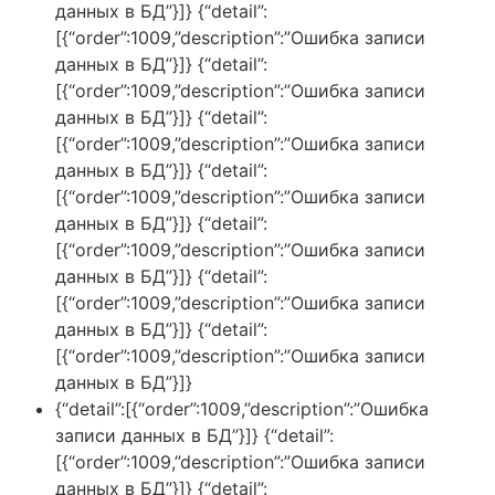
данных в БД”}]} {“detail”:
[{“order”:1009,”description”:”Ошибка записи
данных в БД”}]} {“detail”:
[{“order”:1009,”description”:”Ошибка записи
данных в БД”}]} {“detail”:
[{“order”:1009,”description”:”Ошибка записи
данных в БД”}]} {“detail”:
[{“order”:1009,”description”:”Ошибка записи
данных в БД”}]} {“detail”:
[{“order”:1009,”description”:”Ошибка записи
данных в БД”}]} {“detail”:
[{“order”:1009,”description”:”Ошибка записи
данных в БД”}]} {“detail”:
[{“order”:1009,”description”:”Ошибка записи
данных в БД”}]}
{“detail”:[{“order”:1009,”description”:”Ошибка
записи данных в БД”}]} {“detail”:
[{“order”:1009,”description”:”Ошибка записи
данных в БД”}]} {“detail”: