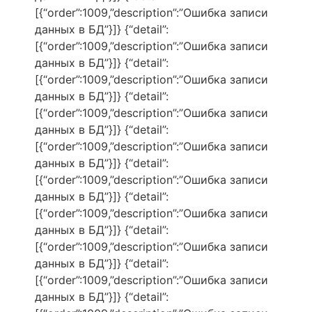
[{“order”:1009,”description”:”Ошибка записи
данных в БД”}]} {“detail”:
[{“order”:1009,”description”:”Ошибка записи
данных в БД”}]} {“detail”:
[{“order”:1009,”description”:”Ошибка записи
данных в БД”}]} {“detail”:
[{“order”:1009,”description”:”Ошибка записи
данных в БД”}]} {“detail”:
[{“order”:1009,”description”:”Ошибка записи
данных в БД”}]} {“detail”:
[{“order”:1009,”description”:”Ошибка записи
данных в БД”}]} {“detail”:
[{“order”:1009,”description”:”Ошибка записи
данных в БД”}]} {“detail”:
[{“order”:1009,”description”:”Ошибка записи
данных в БД”}]} {“detail”:
[{“order”:1009,”description”:”Ошибка записи
данных в БД”}]} {“detail”: