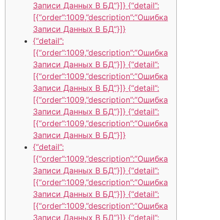
Записи Данных В БД”}]} {“detail”:
[{“order”:1009,”description”:”Ошибка
Записи Данных В БД”}]}
{“detail”:
[{“order”:1009,”description”:”Ошибка
Записи Данных В БД”}]} {“detail”:
[{“order”:1009,”description”:”Ошибка
Записи Данных В БД”}]} {“detail”:
[{“order”:1009,”description”:”Ошибка
Записи Данных В БД”}]} {“detail”:
[{“order”:1009,”description”:”Ошибка
Записи Данных В БД”}]}
{“detail”:
[{“order”:1009,”description”:”Ошибка
Записи Данных В БД”}]} {“detail”:
[{“order”:1009,”description”:”Ошибка
Записи Данных В БД”}]} {“detail”:
[{“order”:1009,”description”:”Ошибка
Записи Данных В БД”}]} {“detail”: