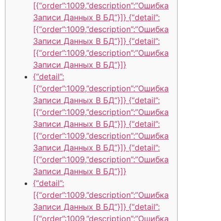
[{“order”:1009,”description”:”Ошибка
Записи Данных В БД”}]} {“detail”:
[{“order”:1009,”description”:”Ошибка
Записи Данных В БД”}]} {“detail”:
[{“order”:1009,”description”:”Ошибка
Записи Данных В БД”}]}
{“detail”:
[{“order”:1009,”description”:”Ошибка
Записи Данных В БД”}]} {“detail”:
[{“order”:1009,”description”:”Ошибка
Записи Данных В БД”}]} {“detail”:
[{“order”:1009,”description”:”Ошибка
Записи Данных В БД”}]} {“detail”:
[{“order”:1009,”description”:”Ошибка
Записи Данных В БД”}]}
{“detail”:
[{“order”:1009,”description”:”Ошибка
Записи Данных В БД”}]} {“detail”:
[{“order”:1009,”description”:”Ошибка