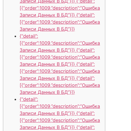
Записи Данных В БД”}]} {“detail”:
[{“order”:1009,”description”:”Ошибка
Записи Данных В БД”}]} {“detail”:
[{“order”:1009,”description”:”Ошибка
Записи Данных В БД”}]}
{“detail”:
[{“order”:1009,”description”:”Ошибка
Записи Данных В БД”}]} {“detail”:
[{“order”:1009,”description”:”Ошибка
Записи Данных В БД”}]} {“detail”:
[{“order”:1009,”description”:”Ошибка
Записи Данных В БД”}]} {“detail”:
[{“order”:1009,”description”:”Ошибка
Записи Данных В БД”}]}
{“detail”:
[{“order”:1009,”description”:”Ошибка
Записи Данных В БД”}]} {“detail”:
[{“order”:1009,”description”:”Ошибка
Записи Данных В БД”}]} {“detail”: