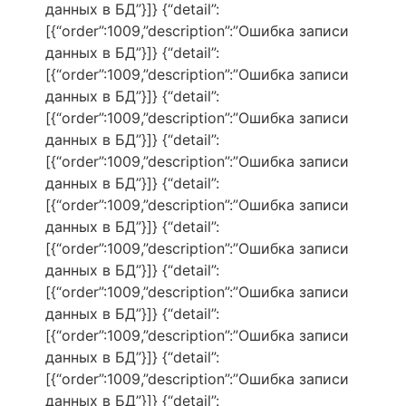
данных в БД”}]} {“detail”:
[{“order”:1009,”description”:”Ошибка записи
данных в БД”}]} {“detail”:
[{“order”:1009,”description”:”Ошибка записи
данных в БД”}]} {“detail”:
[{“order”:1009,”description”:”Ошибка записи
данных в БД”}]} {“detail”:
[{“order”:1009,”description”:”Ошибка записи
данных в БД”}]} {“detail”:
[{“order”:1009,”description”:”Ошибка записи
данных в БД”}]} {“detail”:
[{“order”:1009,”description”:”Ошибка записи
данных в БД”}]} {“detail”:
[{“order”:1009,”description”:”Ошибка записи
данных в БД”}]} {“detail”:
[{“order”:1009,”description”:”Ошибка записи
данных в БД”}]} {“detail”:
[{“order”:1009,”description”:”Ошибка записи
данных в БД”}]} {“detail”: