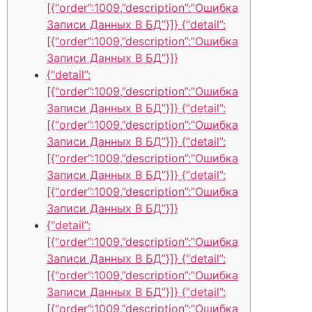
[{“order”:1009,”description”:”Ошибка
Записи Данных В БД”}]} {“detail”:
[{“order”:1009,”description”:”Ошибка
Записи Данных В БД”}]}
{“detail”:
[{“order”:1009,”description”:”Ошибка
Записи Данных В БД”}]} {“detail”:
[{“order”:1009,”description”:”Ошибка
Записи Данных В БД”}]} {“detail”:
[{“order”:1009,”description”:”Ошибка
Записи Данных В БД”}]} {“detail”:
[{“order”:1009,”description”:”Ошибка
Записи Данных В БД”}]}
{“detail”:
[{“order”:1009,”description”:”Ошибка
Записи Данных В БД”}]} {“detail”:
[{“order”:1009,”description”:”Ошибка
Записи Данных В БД”}]} {“detail”:
[{“order”:1009,”description”:”Ошибка