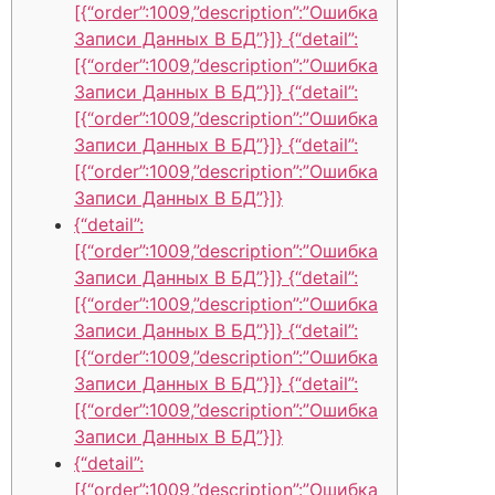
[{“order”:1009,”description”:”Ошибка
Записи Данных В БД”}]} {“detail”:
[{“order”:1009,”description”:”Ошибка
Записи Данных В БД”}]} {“detail”:
[{“order”:1009,”description”:”Ошибка
Записи Данных В БД”}]} {“detail”:
[{“order”:1009,”description”:”Ошибка
Записи Данных В БД”}]}
{“detail”:
[{“order”:1009,”description”:”Ошибка
Записи Данных В БД”}]} {“detail”:
[{“order”:1009,”description”:”Ошибка
Записи Данных В БД”}]} {“detail”:
[{“order”:1009,”description”:”Ошибка
Записи Данных В БД”}]} {“detail”:
[{“order”:1009,”description”:”Ошибка
Записи Данных В БД”}]}
{“detail”:
[{“order”:1009,”description”:”Ошибка