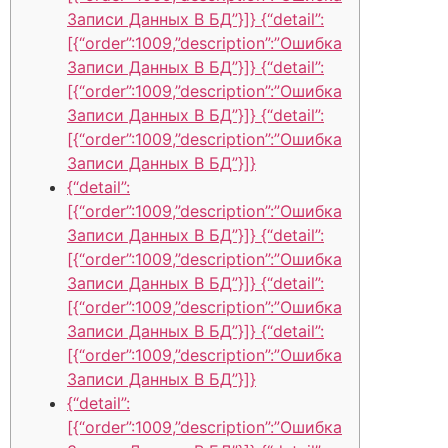
Записи Данных В БД”}]} {“detail”:
[{“order”:1009,”description”:”Ошибка
Записи Данных В БД”}]} {“detail”:
[{“order”:1009,”description”:”Ошибка
Записи Данных В БД”}]} {“detail”:
[{“order”:1009,”description”:”Ошибка
Записи Данных В БД”}]}
{“detail”:
[{“order”:1009,”description”:”Ошибка
Записи Данных В БД”}]} {“detail”:
[{“order”:1009,”description”:”Ошибка
Записи Данных В БД”}]} {“detail”:
[{“order”:1009,”description”:”Ошибка
Записи Данных В БД”}]} {“detail”:
[{“order”:1009,”description”:”Ошибка
Записи Данных В БД”}]}
{“detail”:
[{“order”:1009,”description”:”Ошибка