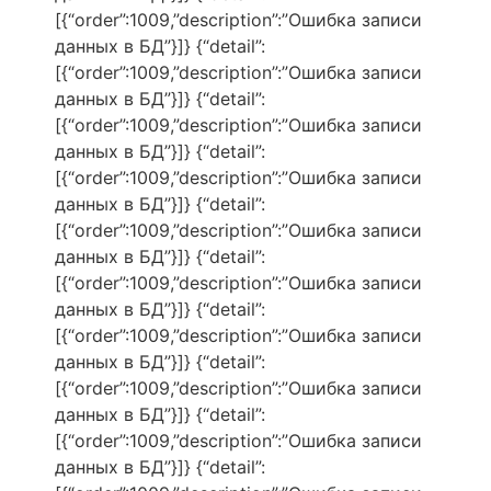
[{“order”:1009,”description”:”Ошибка записи
данных в БД”}]} {“detail”:
[{“order”:1009,”description”:”Ошибка записи
данных в БД”}]} {“detail”:
[{“order”:1009,”description”:”Ошибка записи
данных в БД”}]} {“detail”:
[{“order”:1009,”description”:”Ошибка записи
данных в БД”}]} {“detail”:
[{“order”:1009,”description”:”Ошибка записи
данных в БД”}]} {“detail”:
[{“order”:1009,”description”:”Ошибка записи
данных в БД”}]} {“detail”:
[{“order”:1009,”description”:”Ошибка записи
данных в БД”}]} {“detail”:
[{“order”:1009,”description”:”Ошибка записи
данных в БД”}]} {“detail”:
[{“order”:1009,”description”:”Ошибка записи
данных в БД”}]} {“detail”: