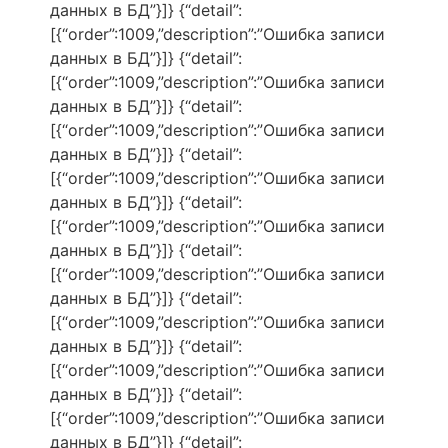
данных в БД”}]} {“detail”:
[{“order”:1009,”description”:”Ошибка записи
данных в БД”}]} {“detail”:
[{“order”:1009,”description”:”Ошибка записи
данных в БД”}]} {“detail”:
[{“order”:1009,”description”:”Ошибка записи
данных в БД”}]} {“detail”:
[{“order”:1009,”description”:”Ошибка записи
данных в БД”}]} {“detail”:
[{“order”:1009,”description”:”Ошибка записи
данных в БД”}]} {“detail”:
[{“order”:1009,”description”:”Ошибка записи
данных в БД”}]} {“detail”:
[{“order”:1009,”description”:”Ошибка записи
данных в БД”}]} {“detail”:
[{“order”:1009,”description”:”Ошибка записи
данных в БД”}]} {“detail”:
[{“order”:1009,”description”:”Ошибка записи
данных в БД”}]} {“detail”: