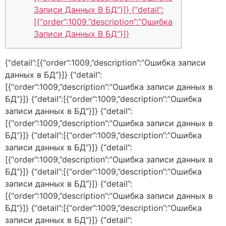
Записи Данных В БД”}]} {“detail”:
[{“order”:1009,”description”:”Ошибка
Записи Данных В БД”}]}
{“detail”:[{“order”:1009,”description”:”Ошибка записи
данных в БД”}]} {“detail”:
[{“order”:1009,”description”:”Ошибка записи данных в
БД”}]} {“detail”:[{“order”:1009,”description”:”Ошибка
записи данных в БД”}]} {“detail”:
[{“order”:1009,”description”:”Ошибка записи данных в
БД”}]} {“detail”:[{“order”:1009,”description”:”Ошибка
записи данных в БД”}]} {“detail”:
[{“order”:1009,”description”:”Ошибка записи данных в
БД”}]} {“detail”:[{“order”:1009,”description”:”Ошибка
записи данных в БД”}]} {“detail”:
[{“order”:1009,”description”:”Ошибка записи данных в
БД”}]} {“detail”:[{“order”:1009,”description”:”Ошибка
записи данных в БД”}]} {“detail”: