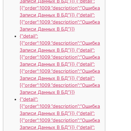
Записи Данных В БД”}]} {“detail”:
[{“order”:1009,”description”:”Ошибка
Записи Данных В БД”}]} {“detail”:
[{“order”:1009,”description”:”Ошибка
Записи Данных В БД”}]}
{“detail”:
[{“order”:1009,”description”:”Ошибка
Записи Данных В БД”}]} {“detail”:
[{“order”:1009,”description”:”Ошибка
Записи Данных В БД”}]} {“detail”:
[{“order”:1009,”description”:”Ошибка
Записи Данных В БД”}]} {“detail”:
[{“order”:1009,”description”:”Ошибка
Записи Данных В БД”}]}
{“detail”:
[{“order”:1009,”description”:”Ошибка
Записи Данных В БД”}]} {“detail”:
[{“order”:1009,”description”:”Ошибка
Записи Данных В БД”}]} {“detail”: