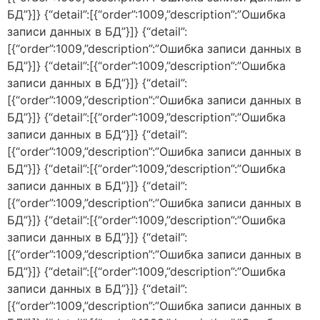
БД”}]} {“detail”:[{“order”:1009,”description”:”Ошибка
записи данных в БД”}]} {“detail”:
[{“order”:1009,”description”:”Ошибка записи данных в
БД”}]} {“detail”:[{“order”:1009,”description”:”Ошибка
записи данных в БД”}]} {“detail”:
[{“order”:1009,”description”:”Ошибка записи данных в
БД”}]} {“detail”:[{“order”:1009,”description”:”Ошибка
записи данных в БД”}]} {“detail”:
[{“order”:1009,”description”:”Ошибка записи данных в
БД”}]} {“detail”:[{“order”:1009,”description”:”Ошибка
записи данных в БД”}]} {“detail”:
[{“order”:1009,”description”:”Ошибка записи данных в
БД”}]} {“detail”:[{“order”:1009,”description”:”Ошибка
записи данных в БД”}]} {“detail”:
[{“order”:1009,”description”:”Ошибка записи данных в
БД”}]} {“detail”:[{“order”:1009,”description”:”Ошибка
записи данных в БД”}]} {“detail”:
[{“order”:1009,”description”:”Ошибка записи данных в