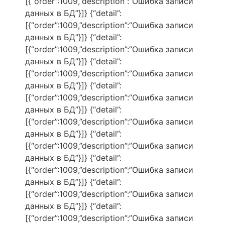
[{“order”:1009,”description”:”Ошибка записи
данных в БД”}]} {“detail”:
[{“order”:1009,”description”:”Ошибка записи
данных в БД”}]} {“detail”:
[{“order”:1009,”description”:”Ошибка записи
данных в БД”}]} {“detail”:
[{“order”:1009,”description”:”Ошибка записи
данных в БД”}]} {“detail”:
[{“order”:1009,”description”:”Ошибка записи
данных в БД”}]} {“detail”:
[{“order”:1009,”description”:”Ошибка записи
данных в БД”}]} {“detail”:
[{“order”:1009,”description”:”Ошибка записи
данных в БД”}]} {“detail”:
[{“order”:1009,”description”:”Ошибка записи
данных в БД”}]} {“detail”:
[{“order”:1009,”description”:”Ошибка записи
данных в БД”}]} {“detail”:
[{“order”:1009,”description”:”Ошибка записи