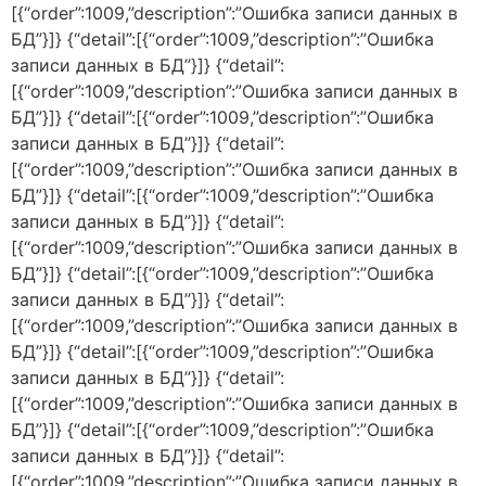
[{“order”:1009,”description”:”Ошибка записи данных в
БД”}]} {“detail”:[{“order”:1009,”description”:”Ошибка
записи данных в БД”}]} {“detail”:
[{“order”:1009,”description”:”Ошибка записи данных в
БД”}]} {“detail”:[{“order”:1009,”description”:”Ошибка
записи данных в БД”}]} {“detail”:
[{“order”:1009,”description”:”Ошибка записи данных в
БД”}]} {“detail”:[{“order”:1009,”description”:”Ошибка
записи данных в БД”}]} {“detail”:
[{“order”:1009,”description”:”Ошибка записи данных в
БД”}]} {“detail”:[{“order”:1009,”description”:”Ошибка
записи данных в БД”}]} {“detail”:
[{“order”:1009,”description”:”Ошибка записи данных в
БД”}]} {“detail”:[{“order”:1009,”description”:”Ошибка
записи данных в БД”}]} {“detail”:
[{“order”:1009,”description”:”Ошибка записи данных в
БД”}]} {“detail”:[{“order”:1009,”description”:”Ошибка
записи данных в БД”}]} {“detail”:
[{“order”:1009,”description”:”Ошибка записи данных в