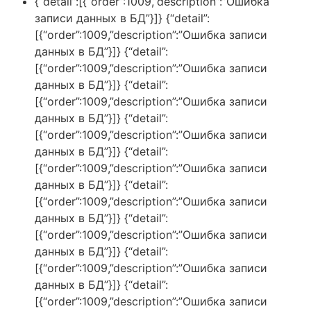
{“detail”:[{“order”:1009,”description”:”Ошибка
записи данных в БД”}]} {“detail”:
[{“order”:1009,”description”:”Ошибка записи
данных в БД”}]} {“detail”:
[{“order”:1009,”description”:”Ошибка записи
данных в БД”}]} {“detail”:
[{“order”:1009,”description”:”Ошибка записи
данных в БД”}]} {“detail”:
[{“order”:1009,”description”:”Ошибка записи
данных в БД”}]} {“detail”:
[{“order”:1009,”description”:”Ошибка записи
данных в БД”}]} {“detail”:
[{“order”:1009,”description”:”Ошибка записи
данных в БД”}]} {“detail”:
[{“order”:1009,”description”:”Ошибка записи
данных в БД”}]} {“detail”:
[{“order”:1009,”description”:”Ошибка записи
данных в БД”}]} {“detail”:
[{“order”:1009,”description”:”Ошибка записи