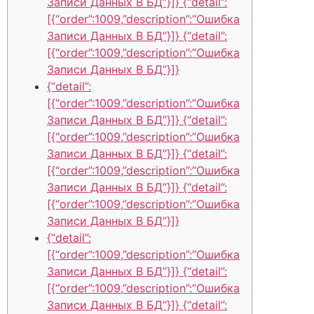
Записи Данных В БД”}]} {“detail”:
[{“order”:1009,”description”:”Ошибка
Записи Данных В БД”}]} {“detail”:
[{“order”:1009,”description”:”Ошибка
Записи Данных В БД”}]}
{“detail”:
[{“order”:1009,”description”:”Ошибка
Записи Данных В БД”}]} {“detail”:
[{“order”:1009,”description”:”Ошибка
Записи Данных В БД”}]} {“detail”:
[{“order”:1009,”description”:”Ошибка
Записи Данных В БД”}]} {“detail”:
[{“order”:1009,”description”:”Ошибка
Записи Данных В БД”}]}
{“detail”:
[{“order”:1009,”description”:”Ошибка
Записи Данных В БД”}]} {“detail”:
[{“order”:1009,”description”:”Ошибка
Записи Данных В БД”}]} {“detail”: