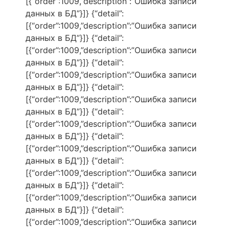
[{“order”:1009,”description”:”Ошибка записи
данных в БД”}]} {“detail”:
[{“order”:1009,”description”:”Ошибка записи
данных в БД”}]} {“detail”:
[{“order”:1009,”description”:”Ошибка записи
данных в БД”}]} {“detail”:
[{“order”:1009,”description”:”Ошибка записи
данных в БД”}]} {“detail”:
[{“order”:1009,”description”:”Ошибка записи
данных в БД”}]} {“detail”:
[{“order”:1009,”description”:”Ошибка записи
данных в БД”}]} {“detail”:
[{“order”:1009,”description”:”Ошибка записи
данных в БД”}]} {“detail”:
[{“order”:1009,”description”:”Ошибка записи
данных в БД”}]} {“detail”:
[{“order”:1009,”description”:”Ошибка записи
данных в БД”}]} {“detail”:
[{“order”:1009,”description”:”Ошибка записи