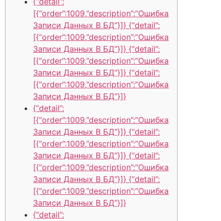
{“detail”:
[{“order”:1009,”description”:”Ошибка
Записи Данных В БД”}]} {“detail”:
[{“order”:1009,”description”:”Ошибка
Записи Данных В БД”}]} {“detail”:
[{“order”:1009,”description”:”Ошибка
Записи Данных В БД”}]} {“detail”:
[{“order”:1009,”description”:”Ошибка
Записи Данных В БД”}]}
{“detail”:
[{“order”:1009,”description”:”Ошибка
Записи Данных В БД”}]} {“detail”:
[{“order”:1009,”description”:”Ошибка
Записи Данных В БД”}]} {“detail”:
[{“order”:1009,”description”:”Ошибка
Записи Данных В БД”}]} {“detail”:
[{“order”:1009,”description”:”Ошибка
Записи Данных В БД”}]}
{“detail”: