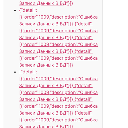
Записи Данных В БД”}]}
{“detail”:
[{“order”:1009,”description”:”Ошибка
Записи Данных В БД”}]} {“detail”:
[{“order”:1009,”description”:”Ошибка
Записи Данных В БД”}]} {“detail”:
[{“order”:1009,”description”:”Ошибка
Записи Данных В БД”}]} {“detail”:
[{“order”:1009,”description”:”Ошибка
Записи Данных В БД”}]}
{“detail”:
[{“order”:1009,”description”:”Ошибка
Записи Данных В БД”}]} {“detail”:
[{“order”:1009,”description”:”Ошибка
Записи Данных В БД”}]} {“detail”:
[{“order”:1009,”description”:”Ошибка
Записи Данных В БД”}]} {“detail”:
[{“order”:1009,”description”:”Ошибка
Записи Данных В БД”}]}