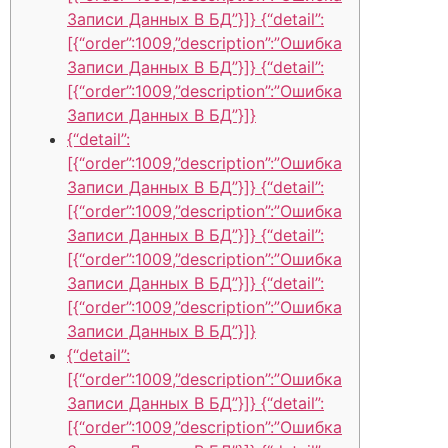
Записи Данных В БД”}]} {“detail”:
[{“order”:1009,”description”:”Ошибка
Записи Данных В БД”}]} {“detail”:
[{“order”:1009,”description”:”Ошибка
Записи Данных В БД”}]}
{“detail”:
[{“order”:1009,”description”:”Ошибка
Записи Данных В БД”}]} {“detail”:
[{“order”:1009,”description”:”Ошибка
Записи Данных В БД”}]} {“detail”:
[{“order”:1009,”description”:”Ошибка
Записи Данных В БД”}]} {“detail”:
[{“order”:1009,”description”:”Ошибка
Записи Данных В БД”}]}
{“detail”:
[{“order”:1009,”description”:”Ошибка
Записи Данных В БД”}]} {“detail”:
[{“order”:1009,”description”:”Ошибка