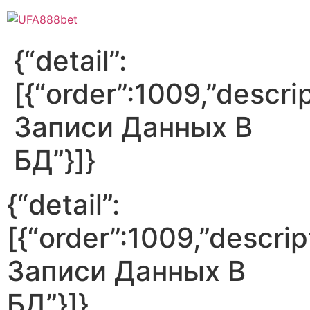
Skip
to
content
{“detail”:
[{“order”:1009,”descr
Записи Данных В
БД”}]}
{“detail”:
[{“order”:1009,”descri
Записи Данных В
БД”}]}