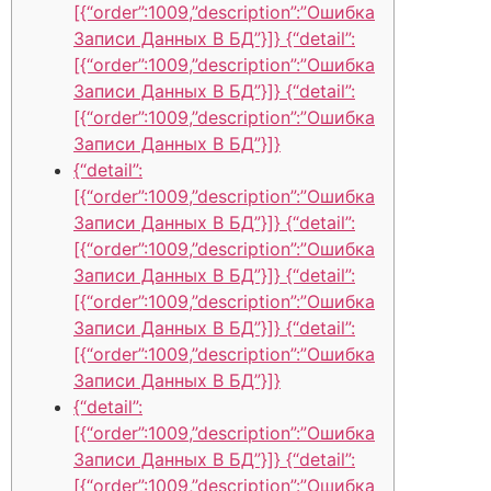
[{“order”:1009,”description”:”Ошибка
Записи Данных В БД”}]} {“detail”:
[{“order”:1009,”description”:”Ошибка
Записи Данных В БД”}]} {“detail”:
[{“order”:1009,”description”:”Ошибка
Записи Данных В БД”}]}
{“detail”:
[{“order”:1009,”description”:”Ошибка
Записи Данных В БД”}]} {“detail”:
[{“order”:1009,”description”:”Ошибка
Записи Данных В БД”}]} {“detail”:
[{“order”:1009,”description”:”Ошибка
Записи Данных В БД”}]} {“detail”:
[{“order”:1009,”description”:”Ошибка
Записи Данных В БД”}]}
{“detail”:
[{“order”:1009,”description”:”Ошибка
Записи Данных В БД”}]} {“detail”:
[{“order”:1009,”description”:”Ошибка