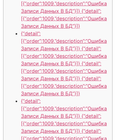
[{“order”:1009,”description”:”Ошибка
Записи Данных В БД”}]} {“detail”:
[{“order”:1009,”description”:”Ошибка
Записи Данных В БД”}]}
{“detail”:
[{“order”:1009,”description”:”Ошибка
Записи Данных В БД”}]} {“detail”:
[{“order”:1009,”description”:”Ошибка
Записи Данных В БД”}]} {“detail”:
[{“order”:1009,”description”:”Ошибка
Записи Данных В БД”}]} {“detail”:
[{“order”:1009,”description”:”Ошибка
Записи Данных В БД”}]}
{“detail”:
[{“order”:1009,”description”:”Ошибка
Записи Данных В БД”}]} {“detail”:
[{“order”:1009,”description”:”Ошибка
Записи Данных В БД”}]} {“detail”:
[{“order”:1009,”description”:”Ошибка