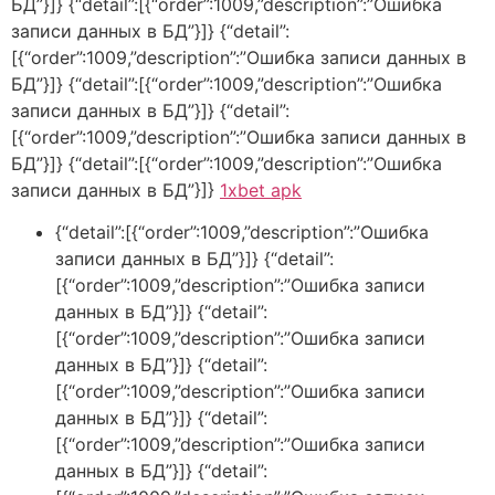
БД”}]} {“detail”:[{“order”:1009,”description”:”Ошибка
записи данных в БД”}]} {“detail”:
[{“order”:1009,”description”:”Ошибка записи данных в
БД”}]} {“detail”:[{“order”:1009,”description”:”Ошибка
записи данных в БД”}]} {“detail”:
[{“order”:1009,”description”:”Ошибка записи данных в
БД”}]} {“detail”:[{“order”:1009,”description”:”Ошибка
записи данных в БД”}]}
1xbet apk
{“detail”:[{“order”:1009,”description”:”Ошибка
записи данных в БД”}]} {“detail”:
[{“order”:1009,”description”:”Ошибка записи
данных в БД”}]} {“detail”:
[{“order”:1009,”description”:”Ошибка записи
данных в БД”}]} {“detail”:
[{“order”:1009,”description”:”Ошибка записи
данных в БД”}]} {“detail”:
[{“order”:1009,”description”:”Ошибка записи
данных в БД”}]} {“detail”: