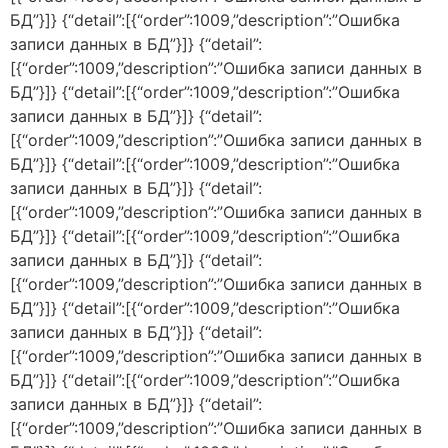
БД”}]} {“detail”:[{“order”:1009,”description”:”Ошибка
записи данных в БД”}]} {“detail”:
[{“order”:1009,”description”:”Ошибка записи данных в
БД”}]} {“detail”:[{“order”:1009,”description”:”Ошибка
записи данных в БД”}]} {“detail”:
[{“order”:1009,”description”:”Ошибка записи данных в
БД”}]} {“detail”:[{“order”:1009,”description”:”Ошибка
записи данных в БД”}]} {“detail”:
[{“order”:1009,”description”:”Ошибка записи данных в
БД”}]} {“detail”:[{“order”:1009,”description”:”Ошибка
записи данных в БД”}]} {“detail”:
[{“order”:1009,”description”:”Ошибка записи данных в
БД”}]} {“detail”:[{“order”:1009,”description”:”Ошибка
записи данных в БД”}]} {“detail”:
[{“order”:1009,”description”:”Ошибка записи данных в
БД”}]} {“detail”:[{“order”:1009,”description”:”Ошибка
записи данных в БД”}]} {“detail”:
[{“order”:1009,”description”:”Ошибка записи данных в