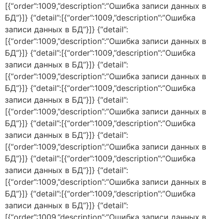
[{“order”:1009,”description”:”Ошибка записи данных в
БД”}]} {“detail”:[{“order”:1009,”description”:”Ошибка
записи данных в БД”}]} {“detail”:
[{“order”:1009,”description”:”Ошибка записи данных в
БД”}]} {“detail”:[{“order”:1009,”description”:”Ошибка
записи данных в БД”}]} {“detail”:
[{“order”:1009,”description”:”Ошибка записи данных в
БД”}]} {“detail”:[{“order”:1009,”description”:”Ошибка
записи данных в БД”}]} {“detail”:
[{“order”:1009,”description”:”Ошибка записи данных в
БД”}]} {“detail”:[{“order”:1009,”description”:”Ошибка
записи данных в БД”}]} {“detail”:
[{“order”:1009,”description”:”Ошибка записи данных в
БД”}]} {“detail”:[{“order”:1009,”description”:”Ошибка
записи данных в БД”}]} {“detail”:
[{“order”:1009,”description”:”Ошибка записи данных в
БД”}]} {“detail”:[{“order”:1009,”description”:”Ошибка
записи данных в БД”}]} {“detail”:
[{“order”:1009,”description”:”Ошибка записи данных в