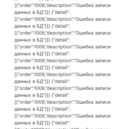
[{“order”:1009,”description”:”Ошибка записи
данных в БД”}]} {“detail”:
[{“order”:1009,”description”:”Ошибка записи
данных в БД”}]} {“detail”:
[{“order”:1009,”description”:”Ошибка записи
данных в БД”}]} {“detail”:
[{“order”:1009,”description”:”Ошибка записи
данных в БД”}]} {“detail”:
[{“order”:1009,”description”:”Ошибка записи
данных в БД”}]} {“detail”:
[{“order”:1009,”description”:”Ошибка записи
данных в БД”}]} {“detail”:
[{“order”:1009,”description”:”Ошибка записи
данных в БД”}]} {“detail”:
[{“order”:1009,”description”:”Ошибка записи
данных в БД”}]} {“detail”:
[{“order”:1009,”description”:”Ошибка записи
данных в БД”}]} {“detail”: