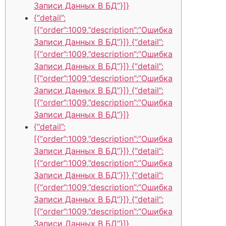
Записи Данных В БД”}]}
{“detail”:
[{“order”:1009,”description”:”Ошибка
Записи Данных В БД”}]} {“detail”:
[{“order”:1009,”description”:”Ошибка
Записи Данных В БД”}]} {“detail”:
[{“order”:1009,”description”:”Ошибка
Записи Данных В БД”}]} {“detail”:
[{“order”:1009,”description”:”Ошибка
Записи Данных В БД”}]}
{“detail”:
[{“order”:1009,”description”:”Ошибка
Записи Данных В БД”}]} {“detail”:
[{“order”:1009,”description”:”Ошибка
Записи Данных В БД”}]} {“detail”:
[{“order”:1009,”description”:”Ошибка
Записи Данных В БД”}]} {“detail”:
[{“order”:1009,”description”:”Ошибка
Записи Данных В БД”}]}