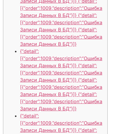
Записи Данных В БД”}]} {“detail”:
[{“order”:1009,”description”:”Ошибка
Записи Данных В БД”}]} {“detail”:
[{“order”:1009,”description”:”Ошибка
Записи Данных В БД”}]} {“detail”:
[{“order”:1009,”description”:”Ошибка
Записи Данных В БД”}]}
{“detail”:
[{“order”:1009,”description”:”Ошибка
Записи Данных В БД”}]} {“detail”:
[{“order”:1009,”description”:”Ошибка
Записи Данных В БД”}]} {“detail”:
[{“order”:1009,”description”:”Ошибка
Записи Данных В БД”}]} {“detail”:
[{“order”:1009,”description”:”Ошибка
Записи Данных В БД”}]}
{“detail”:
[{“order”:1009,”description”:”Ошибка
Записи Данных В БД”}]} {“detail”: