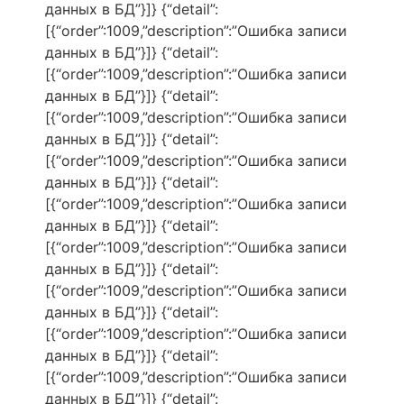
данных в БД”}]} {“detail”:
[{“order”:1009,”description”:”Ошибка записи
данных в БД”}]} {“detail”:
[{“order”:1009,”description”:”Ошибка записи
данных в БД”}]} {“detail”:
[{“order”:1009,”description”:”Ошибка записи
данных в БД”}]} {“detail”:
[{“order”:1009,”description”:”Ошибка записи
данных в БД”}]} {“detail”:
[{“order”:1009,”description”:”Ошибка записи
данных в БД”}]} {“detail”:
[{“order”:1009,”description”:”Ошибка записи
данных в БД”}]} {“detail”:
[{“order”:1009,”description”:”Ошибка записи
данных в БД”}]} {“detail”:
[{“order”:1009,”description”:”Ошибка записи
данных в БД”}]} {“detail”:
[{“order”:1009,”description”:”Ошибка записи
данных в БД”}]} {“detail”: