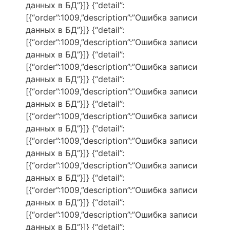
данных в БД”}]} {“detail”:
[{“order”:1009,”description”:”Ошибка записи
данных в БД”}]} {“detail”:
[{“order”:1009,”description”:”Ошибка записи
данных в БД”}]} {“detail”:
[{“order”:1009,”description”:”Ошибка записи
данных в БД”}]} {“detail”:
[{“order”:1009,”description”:”Ошибка записи
данных в БД”}]} {“detail”:
[{“order”:1009,”description”:”Ошибка записи
данных в БД”}]} {“detail”:
[{“order”:1009,”description”:”Ошибка записи
данных в БД”}]} {“detail”:
[{“order”:1009,”description”:”Ошибка записи
данных в БД”}]} {“detail”:
[{“order”:1009,”description”:”Ошибка записи
данных в БД”}]} {“detail”:
[{“order”:1009,”description”:”Ошибка записи
данных в БД”}]} {“detail”: