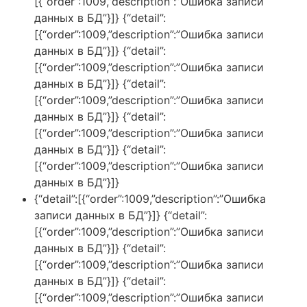
[{“order”:1009,”description”:”Ошибка записи
данных в БД”}]} {“detail”:
[{“order”:1009,”description”:”Ошибка записи
данных в БД”}]} {“detail”:
[{“order”:1009,”description”:”Ошибка записи
данных в БД”}]} {“detail”:
[{“order”:1009,”description”:”Ошибка записи
данных в БД”}]} {“detail”:
[{“order”:1009,”description”:”Ошибка записи
данных в БД”}]} {“detail”:
[{“order”:1009,”description”:”Ошибка записи
данных в БД”}]}
{“detail”:[{“order”:1009,”description”:”Ошибка
записи данных в БД”}]} {“detail”:
[{“order”:1009,”description”:”Ошибка записи
данных в БД”}]} {“detail”:
[{“order”:1009,”description”:”Ошибка записи
данных в БД”}]} {“detail”:
[{“order”:1009,”description”:”Ошибка записи