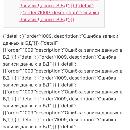
Записи Данных В БД”}]} {“detail”:
[{“order”:1009,”description”:”Ошибка
Записи Данных В БД”}]}
{“detail”:[{“order”:1009,”description”:”Ошибка записи
данных в БД”}]} {“detail”:
[{“order”:1009,”description”:”Ошибка записи данных в
БД”}]} {“detail”:[{“order”:1009,”description”:”Ошибка
записи данных в БД”}]} {“detail”:
[{“order”:1009,”description”:”Ошибка записи данных в
БД”}]} {“detail”:[{“order”:1009,”description”:”Ошибка
записи данных в БД”}]} {“detail”:
[{“order”:1009,”description”:”Ошибка записи данных в
БД”}]} {“detail”:[{“order”:1009,”description”:”Ошибка
записи данных в БД”}]} {“detail”:
[{“order”:1009,”description”:”Ошибка записи данных в
БД”}]} {“detail”:[{“order”:1009,”description”:”Ошибка
записи данных в БД”}]} {“detail”: