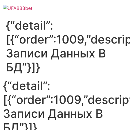
Skip
to
content
{“detail”:
[{“order”:1009,”descr
Записи Данных В
БД”}]}
{“detail”:
[{“order”:1009,”descri
Записи Данных В
БД”}]}