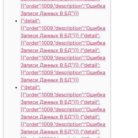
[{“order”:1009,”description”:”Ошибка
Записи Данных В БД”}]}
{“detail”:
[{“order”:1009,”description”:”Ошибка
Записи Данных В БД”}]} {“detail”:
[{“order”:1009,”description”:”Ошибка
Записи Данных В БД”}]} {“detail”:
[{“order”:1009,”description”:”Ошибка
Записи Данных В БД”}]} {“detail”:
[{“order”:1009,”description”:”Ошибка
Записи Данных В БД”}]}
{“detail”:
[{“order”:1009,”description”:”Ошибка
Записи Данных В БД”}]} {“detail”:
[{“order”:1009,”description”:”Ошибка
Записи Данных В БД”}]} {“detail”:
[{“order”:1009,”description”:”Ошибка
Записи Данных В БД”}]} {“detail”: