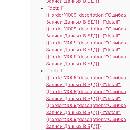
Записи Данных В БД”}]}
{“detail”:
[{“order”:1009,”description”:”Ошибка
Записи Данных В БД”}]} {“detail”:
[{“order”:1009,”description”:”Ошибка
Записи Данных В БД”}]} {“detail”:
[{“order”:1009,”description”:”Ошибка
Записи Данных В БД”}]} {“detail”:
[{“order”:1009,”description”:”Ошибка
Записи Данных В БД”}]}
{“detail”:
[{“order”:1009,”description”:”Ошибка
Записи Данных В БД”}]} {“detail”:
[{“order”:1009,”description”:”Ошибка
Записи Данных В БД”}]} {“detail”:
[{“order”:1009,”description”:”Ошибка
Записи Данных В БД”}]} {“detail”:
[{“order”:1009,”description”:”Ошибка
Записи Данных В БД”}]}