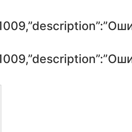
r”:1009,”description”:”О
r”:1009,”description”:”О