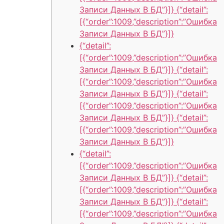
Записи Данных В БД”}]} {“detail”:
[{“order”:1009,”description”:”Ошибка
Записи Данных В БД”}]}
{“detail”:
[{“order”:1009,”description”:”Ошибка
Записи Данных В БД”}]} {“detail”:
[{“order”:1009,”description”:”Ошибка
Записи Данных В БД”}]} {“detail”:
[{“order”:1009,”description”:”Ошибка
Записи Данных В БД”}]} {“detail”:
[{“order”:1009,”description”:”Ошибка
Записи Данных В БД”}]}
{“detail”:
[{“order”:1009,”description”:”Ошибка
Записи Данных В БД”}]} {“detail”:
[{“order”:1009,”description”:”Ошибка
Записи Данных В БД”}]} {“detail”:
[{“order”:1009,”description”:”Ошибка