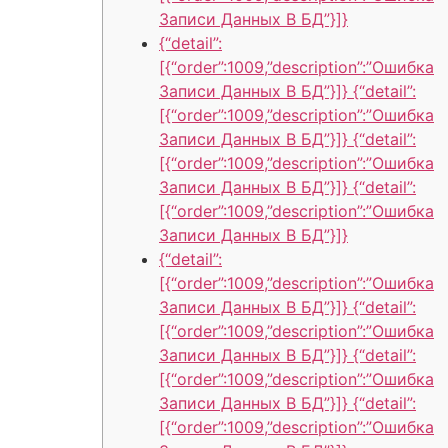
Записи Данных В БД”}]}
{“detail”:
[{“order”:1009,”description”:”Ошибка
Записи Данных В БД”}]} {“detail”:
[{“order”:1009,”description”:”Ошибка
Записи Данных В БД”}]} {“detail”:
[{“order”:1009,”description”:”Ошибка
Записи Данных В БД”}]} {“detail”:
[{“order”:1009,”description”:”Ошибка
Записи Данных В БД”}]}
{“detail”:
[{“order”:1009,”description”:”Ошибка
Записи Данных В БД”}]} {“detail”:
[{“order”:1009,”description”:”Ошибка
Записи Данных В БД”}]} {“detail”:
[{“order”:1009,”description”:”Ошибка
Записи Данных В БД”}]} {“detail”:
[{“order”:1009,”description”:”Ошибка