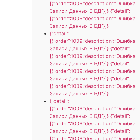
[{“order”:1009,”description”:”Ошибка
Записи Данных В БД”}]} {“detail”:
[{“order”:1009,”description”:”Ошибка
Записи Данных В БД”}]}
{“detail”:
[{“order”:1009,”description”:”Ошибка
Записи Данных В БД”}]} {“detail”:
[{“order”:1009,”description”:”Ошибка
Записи Данных В БД”}]} {“detail”:
[{“order”:1009,”description”:”Ошибка
Записи Данных В БД”}]} {“detail”:
[{“order”:1009,”description”:”Ошибка
Записи Данных В БД”}]}
{“detail”:
[{“order”:1009,”description”:”Ошибка
Записи Данных В БД”}]} {“detail”:
[{“order”:1009,”description”:”Ошибка
Записи Данных В БД”}]} {“detail”:
[{“order”:1009,”description”:”Ошибка