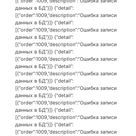
[{“order”:1009,”description”:”Ошибка записи
данных в БД”}]} {“detail”:
[{“order”:1009,”description”:”Ошибка записи
данных в БД”}]} {“detail”:
[{“order”:1009,”description”:”Ошибка записи
данных в БД”}]} {“detail”:
[{“order”:1009,”description”:”Ошибка записи
данных в БД”}]} {“detail”:
[{“order”:1009,”description”:”Ошибка записи
данных в БД”}]} {“detail”:
[{“order”:1009,”description”:”Ошибка записи
данных в БД”}]} {“detail”:
[{“order”:1009,”description”:”Ошибка записи
данных в БД”}]} {“detail”:
[{“order”:1009,”description”:”Ошибка записи
данных в БД”}]} {“detail”:
[{“order”:1009,”description”:”Ошибка записи
данных в БД”}]} {“detail”:
[{“order”:1009,”description”:”Ошибка записи