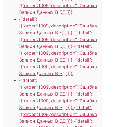
[{“order”:1009,”description”:”Ошибка
Записи Данных В БД”}]}
{“detail”:
[{“order”:1009,”description”:”Ошибка
Записи Данных В БД”}]} {“detail”:
[{“order”:1009,”description”:”Ошибка
Записи Данных В БД”}]} {“detail”:
[{“order”:1009,”description”:”Ошибка
Записи Данных В БД”}]} {“detail”:
[{“order”:1009,”description”:”Ошибка
Записи Данных В БД”}]}
{“detail”:
[{“order”:1009,”description”:”Ошибка
Записи Данных В БД”}]} {“detail”:
[{“order”:1009,”description”:”Ошибка
Записи Данных В БД”}]} {“detail”:
[{“order”:1009,”description”:”Ошибка
Записи Данных В БД”}]} {“detail”: