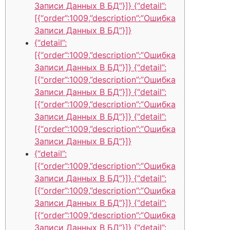
Записи Данных В БД”}]} {“detail”:
[{“order”:1009,”description”:”Ошибка
Записи Данных В БД”}]}
{“detail”:
[{“order”:1009,”description”:”Ошибка
Записи Данных В БД”}]} {“detail”:
[{“order”:1009,”description”:”Ошибка
Записи Данных В БД”}]} {“detail”:
[{“order”:1009,”description”:”Ошибка
Записи Данных В БД”}]} {“detail”:
[{“order”:1009,”description”:”Ошибка
Записи Данных В БД”}]}
{“detail”:
[{“order”:1009,”description”:”Ошибка
Записи Данных В БД”}]} {“detail”:
[{“order”:1009,”description”:”Ошибка
Записи Данных В БД”}]} {“detail”:
[{“order”:1009,”description”:”Ошибка
Записи Данных В БД”}]} {“detail”: