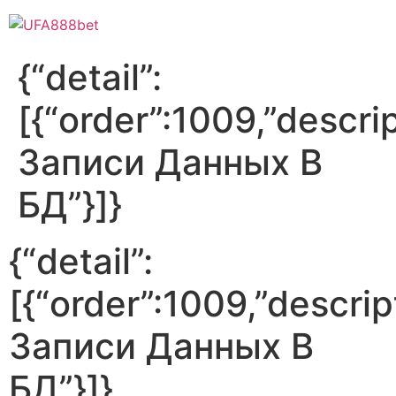
Skip
to
content
{“detail”:
[{“order”:1009,”descr
Записи Данных В
БД”}]}
{“detail”:
[{“order”:1009,”descri
Записи Данных В
БД”}]}