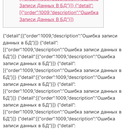
Записи Данных В БД”}]} {“detail”:
[{“order”:1009,”description”:”Ошибка
Записи Данных В БД”}]}
{“detail”:[{“order”:1009,”description”:”Ошибка записи
данных в БД”}]} {“detail”:
[{“order”:1009,”description”:”Ошибка записи данных в
БД”}]} {“detail”:[{“order”:1009,”description”:”Ошибка
записи данных в БД”}]} {“detail”:
[{“order”:1009,”description”:”Ошибка записи данных в
БД”}]} {“detail”:[{“order”:1009,”description”:”Ошибка
записи данных в БД”}]} {“detail”:
[{“order”:1009,”description”:”Ошибка записи данных в
БД”}]} {“detail”:[{“order”:1009,”description”:”Ошибка
записи данных в БД”}]} {“detail”:
[{“order”:1009,”description”:”Ошибка записи данных в
БД”}]} {“detail”:[{“order”:1009,”description”:”Ошибка
записи данных в БД”}]} {“detail”: