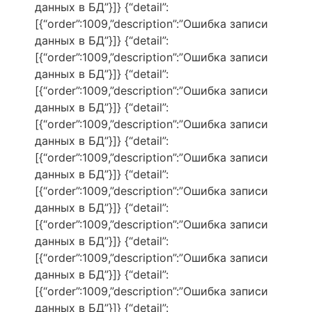
данных в БД”}]} {“detail”:
[{“order”:1009,”description”:”Ошибка записи
данных в БД”}]} {“detail”:
[{“order”:1009,”description”:”Ошибка записи
данных в БД”}]} {“detail”:
[{“order”:1009,”description”:”Ошибка записи
данных в БД”}]} {“detail”:
[{“order”:1009,”description”:”Ошибка записи
данных в БД”}]} {“detail”:
[{“order”:1009,”description”:”Ошибка записи
данных в БД”}]} {“detail”:
[{“order”:1009,”description”:”Ошибка записи
данных в БД”}]} {“detail”:
[{“order”:1009,”description”:”Ошибка записи
данных в БД”}]} {“detail”:
[{“order”:1009,”description”:”Ошибка записи
данных в БД”}]} {“detail”:
[{“order”:1009,”description”:”Ошибка записи
данных в БД”}]} {“detail”: