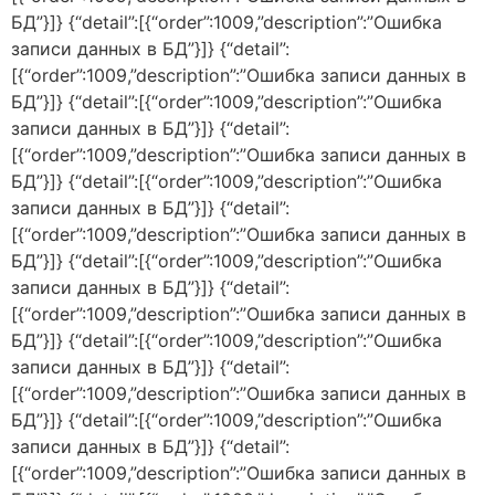
БД”}]} {“detail”:[{“order”:1009,”description”:”Ошибка
записи данных в БД”}]} {“detail”:
[{“order”:1009,”description”:”Ошибка записи данных в
БД”}]} {“detail”:[{“order”:1009,”description”:”Ошибка
записи данных в БД”}]} {“detail”:
[{“order”:1009,”description”:”Ошибка записи данных в
БД”}]} {“detail”:[{“order”:1009,”description”:”Ошибка
записи данных в БД”}]} {“detail”:
[{“order”:1009,”description”:”Ошибка записи данных в
БД”}]} {“detail”:[{“order”:1009,”description”:”Ошибка
записи данных в БД”}]} {“detail”:
[{“order”:1009,”description”:”Ошибка записи данных в
БД”}]} {“detail”:[{“order”:1009,”description”:”Ошибка
записи данных в БД”}]} {“detail”:
[{“order”:1009,”description”:”Ошибка записи данных в
БД”}]} {“detail”:[{“order”:1009,”description”:”Ошибка
записи данных в БД”}]} {“detail”:
[{“order”:1009,”description”:”Ошибка записи данных в