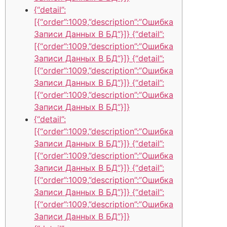
{“detail”:
[{“order”:1009,”description”:”Ошибка
Записи Данных В БД”}]} {“detail”:
[{“order”:1009,”description”:”Ошибка
Записи Данных В БД”}]} {“detail”:
[{“order”:1009,”description”:”Ошибка
Записи Данных В БД”}]} {“detail”:
[{“order”:1009,”description”:”Ошибка
Записи Данных В БД”}]}
{“detail”:
[{“order”:1009,”description”:”Ошибка
Записи Данных В БД”}]} {“detail”:
[{“order”:1009,”description”:”Ошибка
Записи Данных В БД”}]} {“detail”:
[{“order”:1009,”description”:”Ошибка
Записи Данных В БД”}]} {“detail”:
[{“order”:1009,”description”:”Ошибка
Записи Данных В БД”}]}