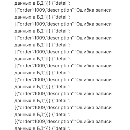
данных в БД”}]} {“detail”:
[{“order”:1009,”description”:”Ошибка записи
данных в БД”}]} {“detail”:
[{“order”:1009,”description”:”Ошибка записи
данных в БД”}]} {“detail”:
[{“order”:1009,”description”:”Ошибка записи
данных в БД”}]} {“detail”:
[{“order”:1009,”description”:”Ошибка записи
данных в БД”}]} {“detail”:
[{“order”:1009,”description”:”Ошибка записи
данных в БД”}]} {“detail”:
[{“order”:1009,”description”:”Ошибка записи
данных в БД”}]} {“detail”:
[{“order”:1009,”description”:”Ошибка записи
данных в БД”}]} {“detail”:
[{“order”:1009,”description”:”Ошибка записи
данных в БД”}]} {“detail”:
[{“order”:1009,”description”:”Ошибка записи
данных в БД”}]} {“detail”: