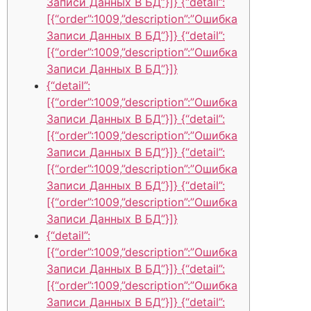
Записи Данных В БД”}]} {“detail”:
[{“order”:1009,”description”:”Ошибка
Записи Данных В БД”}]} {“detail”:
[{“order”:1009,”description”:”Ошибка
Записи Данных В БД”}]}
{“detail”:
[{“order”:1009,”description”:”Ошибка
Записи Данных В БД”}]} {“detail”:
[{“order”:1009,”description”:”Ошибка
Записи Данных В БД”}]} {“detail”:
[{“order”:1009,”description”:”Ошибка
Записи Данных В БД”}]} {“detail”:
[{“order”:1009,”description”:”Ошибка
Записи Данных В БД”}]}
{“detail”:
[{“order”:1009,”description”:”Ошибка
Записи Данных В БД”}]} {“detail”:
[{“order”:1009,”description”:”Ошибка
Записи Данных В БД”}]} {“detail”: