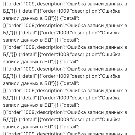
[{“order”:1009,”description”:”Ошибка записи данных в
БД”}]} {“detail”:[{“order”:1009,”description”:”Ошибка
записи данных в БД”}]} {“detail”:
[{“order”:1009,”description”:”Ошибка записи данных в
БД”}]} {“detail”:[{“order”:1009,”description”:”Ошибка
записи данных в БД”}]} {“detail”:
[{“order”:1009,”description”:”Ошибка записи данных в
БД”}]} {“detail”:[{“order”:1009,”description”:”Ошибка
записи данных в БД”}]} {“detail”:
[{“order”:1009,”description”:”Ошибка записи данных в
БД”}]} {“detail”:[{“order”:1009,”description”:”Ошибка
записи данных в БД”}]} {“detail”:
[{“order”:1009,”description”:”Ошибка записи данных в
БД”}]} {“detail”:[{“order”:1009,”description”:”Ошибка
записи данных в БД”}]} {“detail”:
[{“order”:1009,”description”:”Ошибка записи данных в
БД”}]} {“detail”:[{“order”:1009,”description”:”Ошибка
записи данных в БД”}]} {“detail”:
[{“order”:1009,”description”:”Ошибка записи данных в