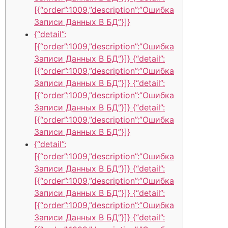
[{“order”:1009,”description”:”Ошибка
Записи Данных В БД”}]}
{“detail”:
[{“order”:1009,”description”:”Ошибка
Записи Данных В БД”}]} {“detail”:
[{“order”:1009,”description”:”Ошибка
Записи Данных В БД”}]} {“detail”:
[{“order”:1009,”description”:”Ошибка
Записи Данных В БД”}]} {“detail”:
[{“order”:1009,”description”:”Ошибка
Записи Данных В БД”}]}
{“detail”:
[{“order”:1009,”description”:”Ошибка
Записи Данных В БД”}]} {“detail”:
[{“order”:1009,”description”:”Ошибка
Записи Данных В БД”}]} {“detail”:
[{“order”:1009,”description”:”Ошибка
Записи Данных В БД”}]} {“detail”: