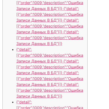
[{“order”:1009,”description”:”Ошибка
Записи Данных В БД”}]} {“detail”:
[{“order”:1009,”description”:”Ошибка
Записи Данных В БД”}]} {“detail”:
[{“order”:1009,”description”:”Ошибка
Записи Данных В БД”}]} {“detail”:
[{“order”:1009,”description”:”Ошибка
Записи Данных В БД”}]}
{“detail”:
[{“order”:1009,”description”:”Ошибка
Записи Данных В БД”}]} {“detail”:
[{“order”:1009,”description”:”Ошибка
Записи Данных В БД”}]} {“detail”:
[{“order”:1009,”description”:”Ошибка
Записи Данных В БД”}]} {“detail”:
[{“order”:1009,”description”:”Ошибка
Записи Данных В БД”}]}
{“detail”:
[{“order”:1009,”description”:”Ошибка