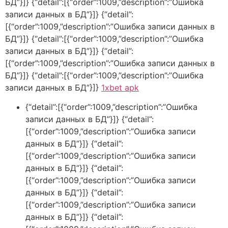
БД”}]} {“detail”:[{“order”:1009,”description”:”Ошибка
записи данных в БД”}]} {“detail”:
[{“order”:1009,”description”:”Ошибка записи данных в
БД”}]} {“detail”:[{“order”:1009,”description”:”Ошибка
записи данных в БД”}]} {“detail”:
[{“order”:1009,”description”:”Ошибка записи данных в
БД”}]} {“detail”:[{“order”:1009,”description”:”Ошибка
записи данных в БД”}]}
1xbet apk
{“detail”:[{“order”:1009,”description”:”Ошибка
записи данных в БД”}]} {“detail”:
[{“order”:1009,”description”:”Ошибка записи
данных в БД”}]} {“detail”:
[{“order”:1009,”description”:”Ошибка записи
данных в БД”}]} {“detail”:
[{“order”:1009,”description”:”Ошибка записи
данных в БД”}]} {“detail”:
[{“order”:1009,”description”:”Ошибка записи
данных в БД”}]} {“detail”: