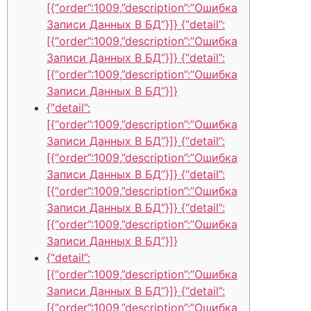
[{“order”:1009,”description”:”Ошибка
Записи Данных В БД”}]} {“detail”:
[{“order”:1009,”description”:”Ошибка
Записи Данных В БД”}]} {“detail”:
[{“order”:1009,”description”:”Ошибка
Записи Данных В БД”}]}
{“detail”:
[{“order”:1009,”description”:”Ошибка
Записи Данных В БД”}]} {“detail”:
[{“order”:1009,”description”:”Ошибка
Записи Данных В БД”}]} {“detail”:
[{“order”:1009,”description”:”Ошибка
Записи Данных В БД”}]} {“detail”:
[{“order”:1009,”description”:”Ошибка
Записи Данных В БД”}]}
{“detail”:
[{“order”:1009,”description”:”Ошибка
Записи Данных В БД”}]} {“detail”:
[{“order”:1009,”description”:”Ошибка