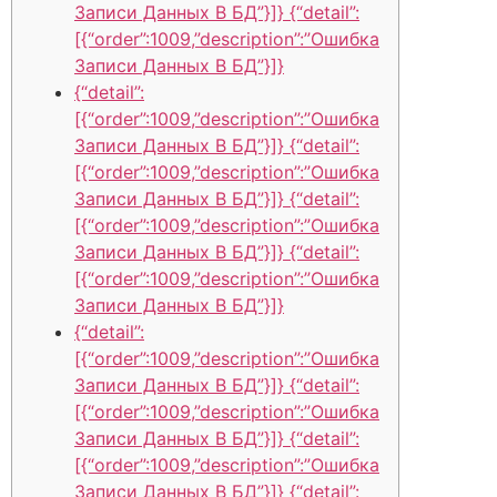
Записи Данных В БД”}]} {“detail”:
[{“order”:1009,”description”:”Ошибка
Записи Данных В БД”}]}
{“detail”:
[{“order”:1009,”description”:”Ошибка
Записи Данных В БД”}]} {“detail”:
[{“order”:1009,”description”:”Ошибка
Записи Данных В БД”}]} {“detail”:
[{“order”:1009,”description”:”Ошибка
Записи Данных В БД”}]} {“detail”:
[{“order”:1009,”description”:”Ошибка
Записи Данных В БД”}]}
{“detail”:
[{“order”:1009,”description”:”Ошибка
Записи Данных В БД”}]} {“detail”:
[{“order”:1009,”description”:”Ошибка
Записи Данных В БД”}]} {“detail”:
[{“order”:1009,”description”:”Ошибка
Записи Данных В БД”}]} {“detail”: