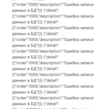
[{“order”:1009,”description”:”Ошибка записи
данных в БД”}]} {“detail”:
[{“order”:1009,”description”:”Ошибка записи
данных в БД”}]} {“detail”:
[{“order”:1009,”description”:”Ошибка записи
данных в БД”}]} {“detail”:
[{“order”:1009,”description”:”Ошибка записи
данных в БД”}]} {“detail”:
[{“order”:1009,”description”:”Ошибка записи
данных в БД”}]} {“detail”:
[{“order”:1009,”description”:”Ошибка записи
данных в БД”}]} {“detail”:
[{“order”:1009,”description”:”Ошибка записи
данных в БД”}]} {“detail”:
[{“order”:1009,”description”:”Ошибка записи
данных в БД”}]} {“detail”:
[{“order”:1009,”description”:”Ошибка записи
данных в БД”}]} {“detail”: