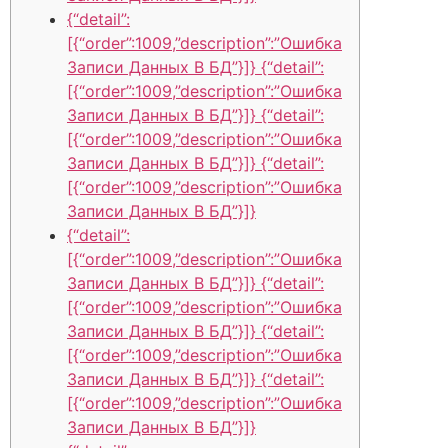
{“detail”:
[{“order”:1009,”description”:”Ошибка
Записи Данных В БД”}]} {“detail”:
[{“order”:1009,”description”:”Ошибка
Записи Данных В БД”}]} {“detail”:
[{“order”:1009,”description”:”Ошибка
Записи Данных В БД”}]} {“detail”:
[{“order”:1009,”description”:”Ошибка
Записи Данных В БД”}]}
{“detail”:
[{“order”:1009,”description”:”Ошибка
Записи Данных В БД”}]} {“detail”:
[{“order”:1009,”description”:”Ошибка
Записи Данных В БД”}]} {“detail”:
[{“order”:1009,”description”:”Ошибка
Записи Данных В БД”}]} {“detail”:
[{“order”:1009,”description”:”Ошибка
Записи Данных В БД”}]}