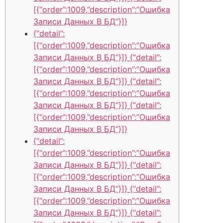
[{“order”:1009,”description”:”Ошибка
Записи Данных В БД”}]}
{“detail”:
[{“order”:1009,”description”:”Ошибка
Записи Данных В БД”}]} {“detail”:
[{“order”:1009,”description”:”Ошибка
Записи Данных В БД”}]} {“detail”:
[{“order”:1009,”description”:”Ошибка
Записи Данных В БД”}]} {“detail”:
[{“order”:1009,”description”:”Ошибка
Записи Данных В БД”}]}
{“detail”:
[{“order”:1009,”description”:”Ошибка
Записи Данных В БД”}]} {“detail”:
[{“order”:1009,”description”:”Ошибка
Записи Данных В БД”}]} {“detail”:
[{“order”:1009,”description”:”Ошибка
Записи Данных В БД”}]} {“detail”: