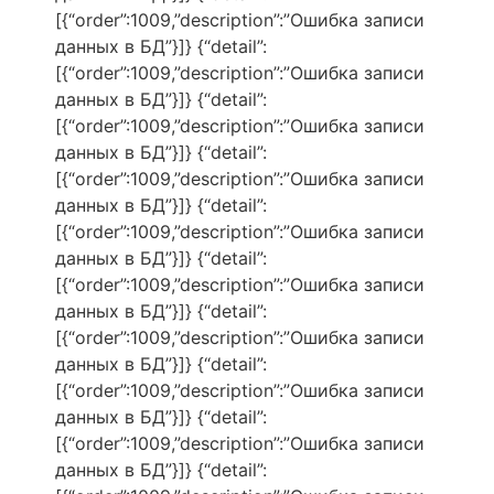
[{“order”:1009,”description”:”Ошибка записи
данных в БД”}]} {“detail”:
[{“order”:1009,”description”:”Ошибка записи
данных в БД”}]} {“detail”:
[{“order”:1009,”description”:”Ошибка записи
данных в БД”}]} {“detail”:
[{“order”:1009,”description”:”Ошибка записи
данных в БД”}]} {“detail”:
[{“order”:1009,”description”:”Ошибка записи
данных в БД”}]} {“detail”:
[{“order”:1009,”description”:”Ошибка записи
данных в БД”}]} {“detail”:
[{“order”:1009,”description”:”Ошибка записи
данных в БД”}]} {“detail”:
[{“order”:1009,”description”:”Ошибка записи
данных в БД”}]} {“detail”:
[{“order”:1009,”description”:”Ошибка записи
данных в БД”}]} {“detail”: