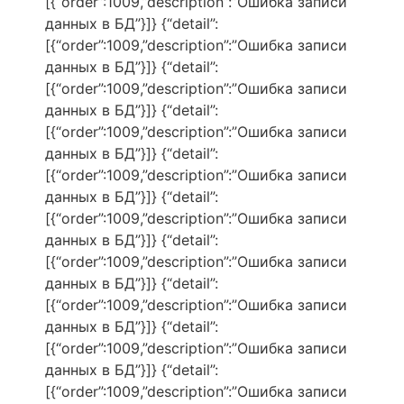
[{“order”:1009,”description”:”Ошибка записи
данных в БД”}]} {“detail”:
[{“order”:1009,”description”:”Ошибка записи
данных в БД”}]} {“detail”:
[{“order”:1009,”description”:”Ошибка записи
данных в БД”}]} {“detail”:
[{“order”:1009,”description”:”Ошибка записи
данных в БД”}]} {“detail”:
[{“order”:1009,”description”:”Ошибка записи
данных в БД”}]} {“detail”:
[{“order”:1009,”description”:”Ошибка записи
данных в БД”}]} {“detail”:
[{“order”:1009,”description”:”Ошибка записи
данных в БД”}]} {“detail”:
[{“order”:1009,”description”:”Ошибка записи
данных в БД”}]} {“detail”:
[{“order”:1009,”description”:”Ошибка записи
данных в БД”}]} {“detail”:
[{“order”:1009,”description”:”Ошибка записи