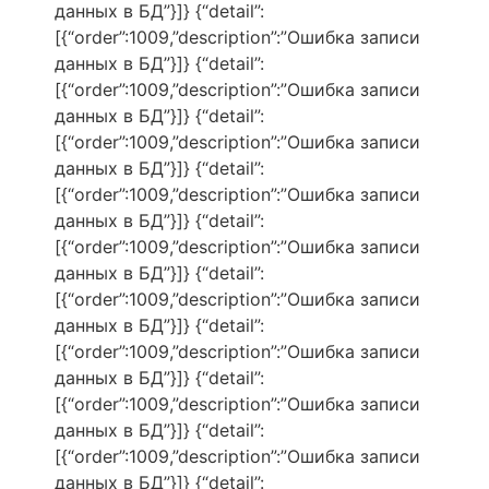
данных в БД”}]} {“detail”:
[{“order”:1009,”description”:”Ошибка записи
данных в БД”}]} {“detail”:
[{“order”:1009,”description”:”Ошибка записи
данных в БД”}]} {“detail”:
[{“order”:1009,”description”:”Ошибка записи
данных в БД”}]} {“detail”:
[{“order”:1009,”description”:”Ошибка записи
данных в БД”}]} {“detail”:
[{“order”:1009,”description”:”Ошибка записи
данных в БД”}]} {“detail”:
[{“order”:1009,”description”:”Ошибка записи
данных в БД”}]} {“detail”:
[{“order”:1009,”description”:”Ошибка записи
данных в БД”}]} {“detail”:
[{“order”:1009,”description”:”Ошибка записи
данных в БД”}]} {“detail”:
[{“order”:1009,”description”:”Ошибка записи
данных в БД”}]} {“detail”: