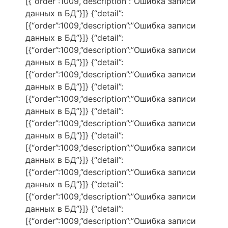
[{“order”:1009,”description”:”Ошибка записи
данных в БД”}]} {“detail”:
[{“order”:1009,”description”:”Ошибка записи
данных в БД”}]} {“detail”:
[{“order”:1009,”description”:”Ошибка записи
данных в БД”}]} {“detail”:
[{“order”:1009,”description”:”Ошибка записи
данных в БД”}]} {“detail”:
[{“order”:1009,”description”:”Ошибка записи
данных в БД”}]} {“detail”:
[{“order”:1009,”description”:”Ошибка записи
данных в БД”}]} {“detail”:
[{“order”:1009,”description”:”Ошибка записи
данных в БД”}]} {“detail”:
[{“order”:1009,”description”:”Ошибка записи
данных в БД”}]} {“detail”:
[{“order”:1009,”description”:”Ошибка записи
данных в БД”}]} {“detail”:
[{“order”:1009,”description”:”Ошибка записи