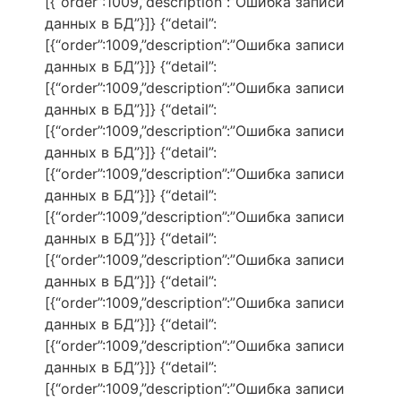
[{“order”:1009,”description”:”Ошибка записи
данных в БД”}]} {“detail”:
[{“order”:1009,”description”:”Ошибка записи
данных в БД”}]} {“detail”:
[{“order”:1009,”description”:”Ошибка записи
данных в БД”}]} {“detail”:
[{“order”:1009,”description”:”Ошибка записи
данных в БД”}]} {“detail”:
[{“order”:1009,”description”:”Ошибка записи
данных в БД”}]} {“detail”:
[{“order”:1009,”description”:”Ошибка записи
данных в БД”}]} {“detail”:
[{“order”:1009,”description”:”Ошибка записи
данных в БД”}]} {“detail”:
[{“order”:1009,”description”:”Ошибка записи
данных в БД”}]} {“detail”:
[{“order”:1009,”description”:”Ошибка записи
данных в БД”}]} {“detail”:
[{“order”:1009,”description”:”Ошибка записи