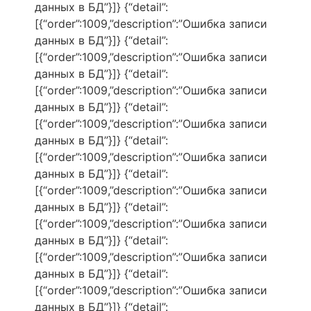
данных в БД”}]} {“detail”:
[{“order”:1009,”description”:”Ошибка записи
данных в БД”}]} {“detail”:
[{“order”:1009,”description”:”Ошибка записи
данных в БД”}]} {“detail”:
[{“order”:1009,”description”:”Ошибка записи
данных в БД”}]} {“detail”:
[{“order”:1009,”description”:”Ошибка записи
данных в БД”}]} {“detail”:
[{“order”:1009,”description”:”Ошибка записи
данных в БД”}]} {“detail”:
[{“order”:1009,”description”:”Ошибка записи
данных в БД”}]} {“detail”:
[{“order”:1009,”description”:”Ошибка записи
данных в БД”}]} {“detail”:
[{“order”:1009,”description”:”Ошибка записи
данных в БД”}]} {“detail”:
[{“order”:1009,”description”:”Ошибка записи
данных в БД”}]} {“detail”: