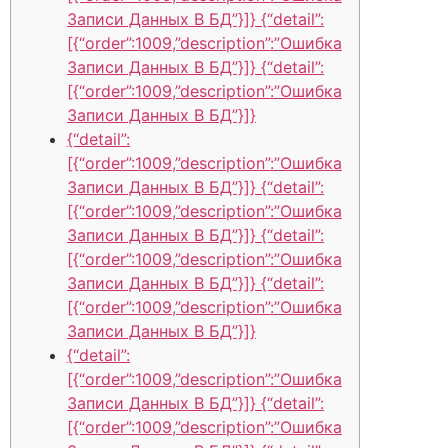
Записи Данных В БД”}]} {“detail”:
[{“order”:1009,”description”:”Ошибка
Записи Данных В БД”}]} {“detail”:
[{“order”:1009,”description”:”Ошибка
Записи Данных В БД”}]}
{“detail”:
[{“order”:1009,”description”:”Ошибка
Записи Данных В БД”}]} {“detail”:
[{“order”:1009,”description”:”Ошибка
Записи Данных В БД”}]} {“detail”:
[{“order”:1009,”description”:”Ошибка
Записи Данных В БД”}]} {“detail”:
[{“order”:1009,”description”:”Ошибка
Записи Данных В БД”}]}
{“detail”:
[{“order”:1009,”description”:”Ошибка
Записи Данных В БД”}]} {“detail”:
[{“order”:1009,”description”:”Ошибка