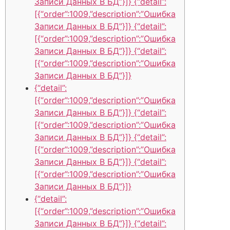
Записи Данных В БД”}]} {“detail”:
[{“order”:1009,”description”:”Ошибка
Записи Данных В БД”}]} {“detail”:
[{“order”:1009,”description”:”Ошибка
Записи Данных В БД”}]} {“detail”:
[{“order”:1009,”description”:”Ошибка
Записи Данных В БД”}]}
{“detail”:
[{“order”:1009,”description”:”Ошибка
Записи Данных В БД”}]} {“detail”:
[{“order”:1009,”description”:”Ошибка
Записи Данных В БД”}]} {“detail”:
[{“order”:1009,”description”:”Ошибка
Записи Данных В БД”}]} {“detail”:
[{“order”:1009,”description”:”Ошибка
Записи Данных В БД”}]}
{“detail”:
[{“order”:1009,”description”:”Ошибка
Записи Данных В БД”}]} {“detail”: