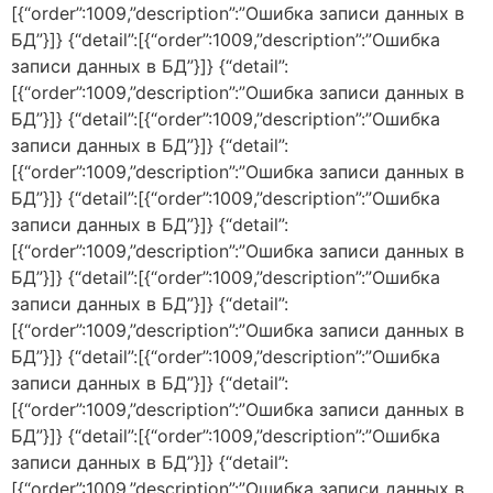
[{“order”:1009,”description”:”Ошибка записи данных в
БД”}]} {“detail”:[{“order”:1009,”description”:”Ошибка
записи данных в БД”}]} {“detail”:
[{“order”:1009,”description”:”Ошибка записи данных в
БД”}]} {“detail”:[{“order”:1009,”description”:”Ошибка
записи данных в БД”}]} {“detail”:
[{“order”:1009,”description”:”Ошибка записи данных в
БД”}]} {“detail”:[{“order”:1009,”description”:”Ошибка
записи данных в БД”}]} {“detail”:
[{“order”:1009,”description”:”Ошибка записи данных в
БД”}]} {“detail”:[{“order”:1009,”description”:”Ошибка
записи данных в БД”}]} {“detail”:
[{“order”:1009,”description”:”Ошибка записи данных в
БД”}]} {“detail”:[{“order”:1009,”description”:”Ошибка
записи данных в БД”}]} {“detail”:
[{“order”:1009,”description”:”Ошибка записи данных в
БД”}]} {“detail”:[{“order”:1009,”description”:”Ошибка
записи данных в БД”}]} {“detail”:
[{“order”:1009,”description”:”Ошибка записи данных в