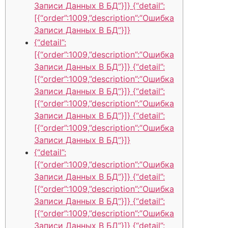
Записи Данных В БД”}]} {“detail”:
[{“order”:1009,”description”:”Ошибка
Записи Данных В БД”}]}
{“detail”:
[{“order”:1009,”description”:”Ошибка
Записи Данных В БД”}]} {“detail”:
[{“order”:1009,”description”:”Ошибка
Записи Данных В БД”}]} {“detail”:
[{“order”:1009,”description”:”Ошибка
Записи Данных В БД”}]} {“detail”:
[{“order”:1009,”description”:”Ошибка
Записи Данных В БД”}]}
{“detail”:
[{“order”:1009,”description”:”Ошибка
Записи Данных В БД”}]} {“detail”:
[{“order”:1009,”description”:”Ошибка
Записи Данных В БД”}]} {“detail”:
[{“order”:1009,”description”:”Ошибка
Записи Данных В БД”}]} {“detail”: