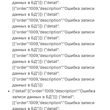
данных в БД”}]} {“detail”:
[{“order”:1009,”description”:”Ошибка записи
данных в БД”}]} {“detail”:
[{“order”:1009,”description”:”Ошибка записи
данных в БД”}]} {“detail”:
[{“order”:1009,”description”:”Ошибка записи
данных в БД”}]} {“detail”:
[{“order”:1009,”description”:”Ошибка записи
данных в БД”}]} {“detail”:
[{“order”:1009,”description”:”Ошибка записи
данных в БД”}]} {“detail”:
[{“order”:1009,”description”:”Ошибка записи
данных в БД”}]} {“detail”:
[{“order”:1009,”description”:”Ошибка записи
данных в БД”}]}
{“detail”:[{“order”:1009,”description”:”Ошибка
записи данных в БД”}]} {“detail”:
[{“order”:1009,”description”:”Ошибка записи
данных в БД”}]} {“detail”: