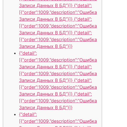
Записи Данных В БД”}]} {“detail”:
[{“order”:1009,”description”:”Ошибка
Записи Данных В БД”}]} {“detail”:
[{“order”:1009,”description”:”Ошибка
Записи Данных В БД”}]} {“detail”:
[{“order”:1009,”description”:”Ошибка
Записи Данных В БД”}]}
{“detail”:
[{“order”:1009,”description”:”Ошибка
Записи Данных В БД”}]} {“detail”:
[{“order”:1009,”description”:”Ошибка
Записи Данных В БД”}]} {“detail”:
[{“order”:1009,”description”:”Ошибка
Записи Данных В БД”}]} {“detail”:
[{“order”:1009,”description”:”Ошибка
Записи Данных В БД”}]}
{“detail”:
[{“order”:1009,”description”:”Ошибка