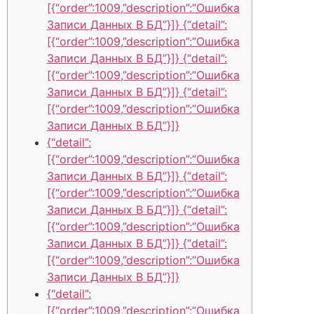
[{“order”:1009,”description”:”Ошибка
Записи Данных В БД”}]} {“detail”:
[{“order”:1009,”description”:”Ошибка
Записи Данных В БД”}]} {“detail”:
[{“order”:1009,”description”:”Ошибка
Записи Данных В БД”}]} {“detail”:
[{“order”:1009,”description”:”Ошибка
Записи Данных В БД”}]}
{“detail”:
[{“order”:1009,”description”:”Ошибка
Записи Данных В БД”}]} {“detail”:
[{“order”:1009,”description”:”Ошибка
Записи Данных В БД”}]} {“detail”:
[{“order”:1009,”description”:”Ошибка
Записи Данных В БД”}]} {“detail”:
[{“order”:1009,”description”:”Ошибка
Записи Данных В БД”}]}
{“detail”:
[{“order”:1009,”description”:”Ошибка