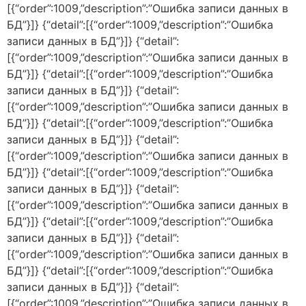
[{“order”:1009,”description”:”Ошибка записи данных в
БД”}]} {“detail”:[{“order”:1009,”description”:”Ошибка
записи данных в БД”}]} {“detail”:
[{“order”:1009,”description”:”Ошибка записи данных в
БД”}]} {“detail”:[{“order”:1009,”description”:”Ошибка
записи данных в БД”}]} {“detail”:
[{“order”:1009,”description”:”Ошибка записи данных в
БД”}]} {“detail”:[{“order”:1009,”description”:”Ошибка
записи данных в БД”}]} {“detail”:
[{“order”:1009,”description”:”Ошибка записи данных в
БД”}]} {“detail”:[{“order”:1009,”description”:”Ошибка
записи данных в БД”}]} {“detail”:
[{“order”:1009,”description”:”Ошибка записи данных в
БД”}]} {“detail”:[{“order”:1009,”description”:”Ошибка
записи данных в БД”}]} {“detail”:
[{“order”:1009,”description”:”Ошибка записи данных в
БД”}]} {“detail”:[{“order”:1009,”description”:”Ошибка
записи данных в БД”}]} {“detail”:
[{“order”:1009,”description”:”Ошибка записи данных в