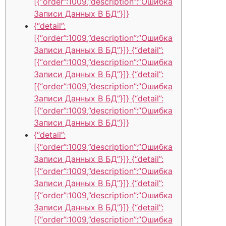
[{“order”:1009,”description”:”Ошибка
Записи Данных В БД”}]}
{“detail”:
[{“order”:1009,”description”:”Ошибка
Записи Данных В БД”}]} {“detail”:
[{“order”:1009,”description”:”Ошибка
Записи Данных В БД”}]} {“detail”:
[{“order”:1009,”description”:”Ошибка
Записи Данных В БД”}]} {“detail”:
[{“order”:1009,”description”:”Ошибка
Записи Данных В БД”}]}
{“detail”:
[{“order”:1009,”description”:”Ошибка
Записи Данных В БД”}]} {“detail”:
[{“order”:1009,”description”:”Ошибка
Записи Данных В БД”}]} {“detail”:
[{“order”:1009,”description”:”Ошибка
Записи Данных В БД”}]} {“detail”:
[{“order”:1009,”description”:”Ошибка