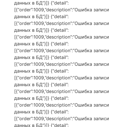
данных в БД”}]} {“detail”:
[{“order”:1009,”description”:”Ошибка записи
данных в БД”}]} {“detail”:
[{“order”:1009,”description”:”Ошибка записи
данных в БД”}]} {“detail”:
[{“order”:1009,”description”:”Ошибка записи
данных в БД”}]} {“detail”:
[{“order”:1009,”description”:”Ошибка записи
данных в БД”}]} {“detail”:
[{“order”:1009,”description”:”Ошибка записи
данных в БД”}]} {“detail”:
[{“order”:1009,”description”:”Ошибка записи
данных в БД”}]} {“detail”:
[{“order”:1009,”description”:”Ошибка записи
данных в БД”}]} {“detail”:
[{“order”:1009,”description”:”Ошибка записи
данных в БД”}]} {“detail”:
[{“order”:1009,”description”:”Ошибка записи
данных в БД”}]} {“detail”: