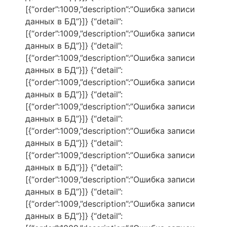
[{“order”:1009,”description”:”Ошибка записи
данных в БД”}]} {“detail”:
[{“order”:1009,”description”:”Ошибка записи
данных в БД”}]} {“detail”:
[{“order”:1009,”description”:”Ошибка записи
данных в БД”}]} {“detail”:
[{“order”:1009,”description”:”Ошибка записи
данных в БД”}]} {“detail”:
[{“order”:1009,”description”:”Ошибка записи
данных в БД”}]} {“detail”:
[{“order”:1009,”description”:”Ошибка записи
данных в БД”}]} {“detail”:
[{“order”:1009,”description”:”Ошибка записи
данных в БД”}]} {“detail”:
[{“order”:1009,”description”:”Ошибка записи
данных в БД”}]} {“detail”:
[{“order”:1009,”description”:”Ошибка записи
данных в БД”}]} {“detail”: