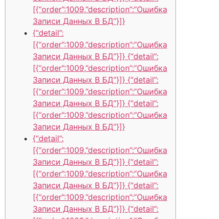
[{“order”:1009,”description”:”Ошибка
Записи Данных В БД”}]}
{“detail”:
[{“order”:1009,”description”:”Ошибка
Записи Данных В БД”}]} {“detail”:
[{“order”:1009,”description”:”Ошибка
Записи Данных В БД”}]} {“detail”:
[{“order”:1009,”description”:”Ошибка
Записи Данных В БД”}]} {“detail”:
[{“order”:1009,”description”:”Ошибка
Записи Данных В БД”}]}
{“detail”:
[{“order”:1009,”description”:”Ошибка
Записи Данных В БД”}]} {“detail”:
[{“order”:1009,”description”:”Ошибка
Записи Данных В БД”}]} {“detail”:
[{“order”:1009,”description”:”Ошибка
Записи Данных В БД”}]} {“detail”: