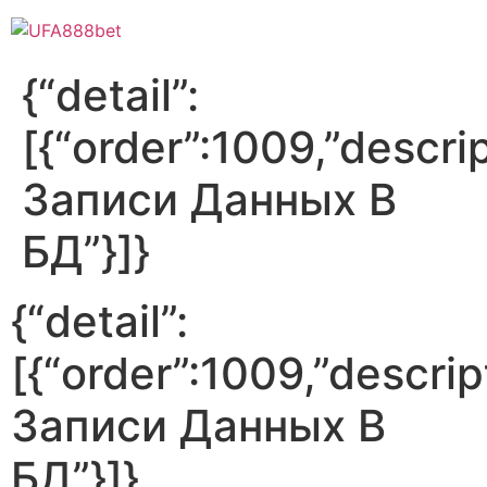
Skip
to
content
{“detail”:
[{“order”:1009,”descr
Записи Данных В
БД”}]}
{“detail”:
[{“order”:1009,”descri
Записи Данных В
БД”}]}