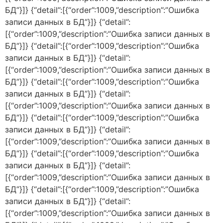
БД”}]} {“detail”:[{“order”:1009,”description”:”Ошибка
записи данных в БД”}]} {“detail”:
[{“order”:1009,”description”:”Ошибка записи данных в
БД”}]} {“detail”:[{“order”:1009,”description”:”Ошибка
записи данных в БД”}]} {“detail”:
[{“order”:1009,”description”:”Ошибка записи данных в
БД”}]} {“detail”:[{“order”:1009,”description”:”Ошибка
записи данных в БД”}]} {“detail”:
[{“order”:1009,”description”:”Ошибка записи данных в
БД”}]} {“detail”:[{“order”:1009,”description”:”Ошибка
записи данных в БД”}]} {“detail”:
[{“order”:1009,”description”:”Ошибка записи данных в
БД”}]} {“detail”:[{“order”:1009,”description”:”Ошибка
записи данных в БД”}]} {“detail”:
[{“order”:1009,”description”:”Ошибка записи данных в
БД”}]} {“detail”:[{“order”:1009,”description”:”Ошибка
записи данных в БД”}]} {“detail”:
[{“order”:1009,”description”:”Ошибка записи данных в