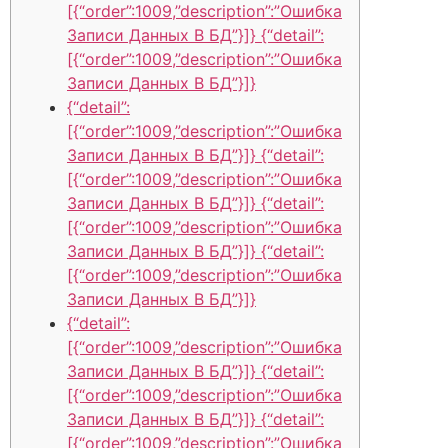
[{“order”:1009,”description”:”Ошибка
Записи Данных В БД”}]} {“detail”:
[{“order”:1009,”description”:”Ошибка
Записи Данных В БД”}]}
{“detail”:
[{“order”:1009,”description”:”Ошибка
Записи Данных В БД”}]} {“detail”:
[{“order”:1009,”description”:”Ошибка
Записи Данных В БД”}]} {“detail”:
[{“order”:1009,”description”:”Ошибка
Записи Данных В БД”}]} {“detail”:
[{“order”:1009,”description”:”Ошибка
Записи Данных В БД”}]}
{“detail”:
[{“order”:1009,”description”:”Ошибка
Записи Данных В БД”}]} {“detail”:
[{“order”:1009,”description”:”Ошибка
Записи Данных В БД”}]} {“detail”:
[{“order”:1009,”description”:”Ошибка