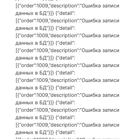
[{“order”:1009,”description”:”Ошибка записи
данных в БД”}]} {“detail”:
[{“order”:1009,”description”:”Ошибка записи
данных в БД”}]} {“detail”:
[{“order”:1009,”description”:”Ошибка записи
данных в БД”}]} {“detail”:
[{“order”:1009,”description”:”Ошибка записи
данных в БД”}]} {“detail”:
[{“order”:1009,”description”:”Ошибка записи
данных в БД”}]} {“detail”:
[{“order”:1009,”description”:”Ошибка записи
данных в БД”}]} {“detail”:
[{“order”:1009,”description”:”Ошибка записи
данных в БД”}]} {“detail”:
[{“order”:1009,”description”:”Ошибка записи
данных в БД”}]} {“detail”:
[{“order”:1009,”description”:”Ошибка записи
данных в БД”}]} {“detail”: