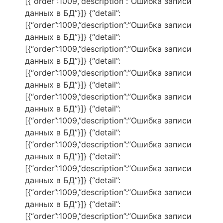
[{“order”:1009,”description”:”Ошибка записи
данных в БД”}]} {“detail”:
[{“order”:1009,”description”:”Ошибка записи
данных в БД”}]} {“detail”:
[{“order”:1009,”description”:”Ошибка записи
данных в БД”}]} {“detail”:
[{“order”:1009,”description”:”Ошибка записи
данных в БД”}]} {“detail”:
[{“order”:1009,”description”:”Ошибка записи
данных в БД”}]} {“detail”:
[{“order”:1009,”description”:”Ошибка записи
данных в БД”}]} {“detail”:
[{“order”:1009,”description”:”Ошибка записи
данных в БД”}]} {“detail”:
[{“order”:1009,”description”:”Ошибка записи
данных в БД”}]} {“detail”:
[{“order”:1009,”description”:”Ошибка записи
данных в БД”}]} {“detail”:
[{“order”:1009,”description”:”Ошибка записи