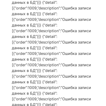
данных в БД”}]} {“detail”:
[{“order”:1009,”description”:”Ошибка записи
данных в БД”}]} {“detail”:
[{“order”:1009,”description”:”Ошибка записи
данных в БД”}]} {“detail”:
[{“order”:1009,”description”:”Ошибка записи
данных в БД”}]} {“detail”:
[{“order”:1009,”description”:”Ошибка записи
данных в БД”}]} {“detail”:
[{“order”:1009,”description”:”Ошибка записи
данных в БД”}]} {“detail”:
[{“order”:1009,”description”:”Ошибка записи
данных в БД”}]} {“detail”:
[{“order”:1009,”description”:”Ошибка записи
данных в БД”}]} {“detail”:
[{“order”:1009,”description”:”Ошибка записи
данных в БД”}]} {“detail”:
[{“order”:1009,”description”:”Ошибка записи
данных в БД”}]} {“detail”: