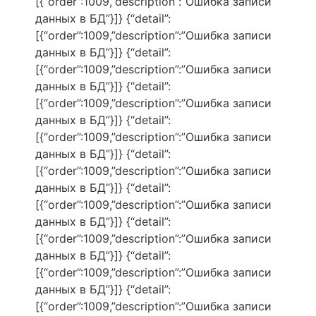
[{“order”:1009,”description”:”Ошибка записи
данных в БД”}]} {“detail”:
[{“order”:1009,”description”:”Ошибка записи
данных в БД”}]} {“detail”:
[{“order”:1009,”description”:”Ошибка записи
данных в БД”}]} {“detail”:
[{“order”:1009,”description”:”Ошибка записи
данных в БД”}]} {“detail”:
[{“order”:1009,”description”:”Ошибка записи
данных в БД”}]} {“detail”:
[{“order”:1009,”description”:”Ошибка записи
данных в БД”}]} {“detail”:
[{“order”:1009,”description”:”Ошибка записи
данных в БД”}]} {“detail”:
[{“order”:1009,”description”:”Ошибка записи
данных в БД”}]} {“detail”:
[{“order”:1009,”description”:”Ошибка записи
данных в БД”}]} {“detail”:
[{“order”:1009,”description”:”Ошибка записи