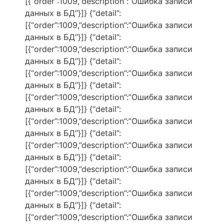
[{“order”:1009,”description”:”Ошибка записи
данных в БД”}]} {“detail”:
[{“order”:1009,”description”:”Ошибка записи
данных в БД”}]} {“detail”:
[{“order”:1009,”description”:”Ошибка записи
данных в БД”}]} {“detail”:
[{“order”:1009,”description”:”Ошибка записи
данных в БД”}]} {“detail”:
[{“order”:1009,”description”:”Ошибка записи
данных в БД”}]} {“detail”:
[{“order”:1009,”description”:”Ошибка записи
данных в БД”}]} {“detail”:
[{“order”:1009,”description”:”Ошибка записи
данных в БД”}]} {“detail”:
[{“order”:1009,”description”:”Ошибка записи
данных в БД”}]} {“detail”:
[{“order”:1009,”description”:”Ошибка записи
данных в БД”}]} {“detail”:
[{“order”:1009,”description”:”Ошибка записи