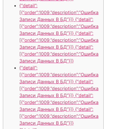
{“detail”:
[{“order”:1009,”description”:”Ошибка
Записи Данных В БД”}]} {“detail”:
[{“order”:1009,”description”:”Ошибка
Записи Данных В БД”}]} {“detail”:
[{“order”:1009,”description”:”Ошибка
Записи Данных В БД”}]} {“detail”:
[{“order”:1009,”description”:”Ошибка
Записи Данных В БД”}]}
{“detail”:
[{“order”:1009,”description”:”Ошибка
Записи Данных В БД”}]} {“detail”:
[{“order”:1009,”description”:”Ошибка
Записи Данных В БД”}]} {“detail”:
[{“order”:1009,”description”:”Ошибка
Записи Данных В БД”}]} {“detail”:
[{“order”:1009,”description”:”Ошибка
Записи Данных В БД”}]}