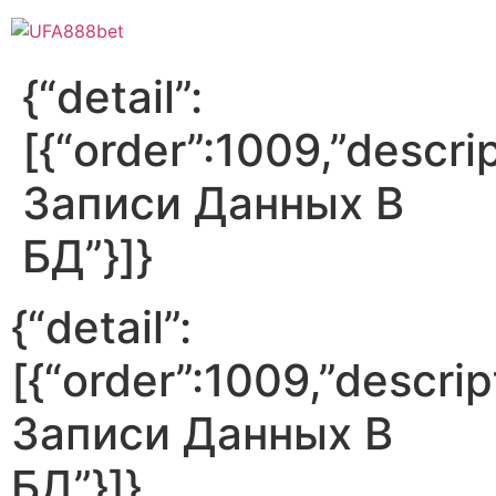
Skip
to
content
{“detail”:
[{“order”:1009,”descr
Записи Данных В
БД”}]}
{“detail”:
[{“order”:1009,”descri
Записи Данных В
БД”}]}