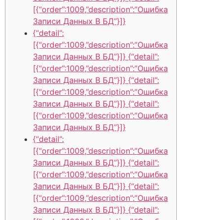
[{“order”:1009,”description”:”Ошибка
Записи Данных В БД”}]}
{“detail”:
[{“order”:1009,”description”:”Ошибка
Записи Данных В БД”}]} {“detail”:
[{“order”:1009,”description”:”Ошибка
Записи Данных В БД”}]} {“detail”:
[{“order”:1009,”description”:”Ошибка
Записи Данных В БД”}]} {“detail”:
[{“order”:1009,”description”:”Ошибка
Записи Данных В БД”}]}
{“detail”:
[{“order”:1009,”description”:”Ошибка
Записи Данных В БД”}]} {“detail”:
[{“order”:1009,”description”:”Ошибка
Записи Данных В БД”}]} {“detail”:
[{“order”:1009,”description”:”Ошибка
Записи Данных В БД”}]} {“detail”: