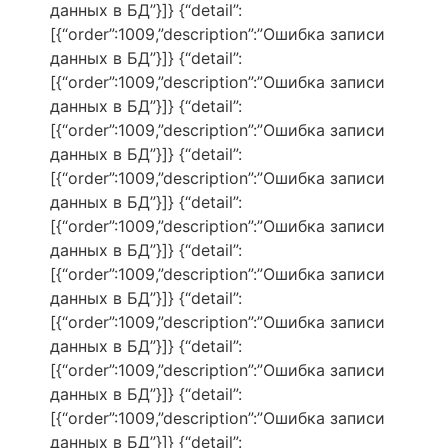
данных в БД”}]} {“detail”:
[{“order”:1009,”description”:”Ошибка записи
данных в БД”}]} {“detail”:
[{“order”:1009,”description”:”Ошибка записи
данных в БД”}]} {“detail”:
[{“order”:1009,”description”:”Ошибка записи
данных в БД”}]} {“detail”:
[{“order”:1009,”description”:”Ошибка записи
данных в БД”}]} {“detail”:
[{“order”:1009,”description”:”Ошибка записи
данных в БД”}]} {“detail”:
[{“order”:1009,”description”:”Ошибка записи
данных в БД”}]} {“detail”:
[{“order”:1009,”description”:”Ошибка записи
данных в БД”}]} {“detail”:
[{“order”:1009,”description”:”Ошибка записи
данных в БД”}]} {“detail”:
[{“order”:1009,”description”:”Ошибка записи
данных в БД”}]} {“detail”: