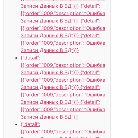
Записи Данных В БД”}]} {“detail”:
[{“order”:1009,”description”:”Ошибка
Записи Данных В БД”}]} {“detail”:
[{“order”:1009,”description”:”Ошибка
Записи Данных В БД”}]} {“detail”:
[{“order”:1009,”description”:”Ошибка
Записи Данных В БД”}]}
{“detail”:
[{“order”:1009,”description”:”Ошибка
Записи Данных В БД”}]} {“detail”:
[{“order”:1009,”description”:”Ошибка
Записи Данных В БД”}]} {“detail”:
[{“order”:1009,”description”:”Ошибка
Записи Данных В БД”}]} {“detail”:
[{“order”:1009,”description”:”Ошибка
Записи Данных В БД”}]}
{“detail”:
[{“order”:1009,”description”:”Ошибка