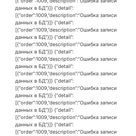
[{“order”:1009,”description”:”Ошибка записи
данных в БД”}]} {“detail”:
[{“order”:1009,”description”:”Ошибка записи
данных в БД”}]} {“detail”:
[{“order”:1009,”description”:”Ошибка записи
данных в БД”}]} {“detail”:
[{“order”:1009,”description”:”Ошибка записи
данных в БД”}]} {“detail”:
[{“order”:1009,”description”:”Ошибка записи
данных в БД”}]} {“detail”:
[{“order”:1009,”description”:”Ошибка записи
данных в БД”}]} {“detail”:
[{“order”:1009,”description”:”Ошибка записи
данных в БД”}]} {“detail”:
[{“order”:1009,”description”:”Ошибка записи
данных в БД”}]} {“detail”:
[{“order”:1009,”description”:”Ошибка записи
данных в БД”}]} {“detail”:
[{“order”:1009,”description”:”Ошибка записи