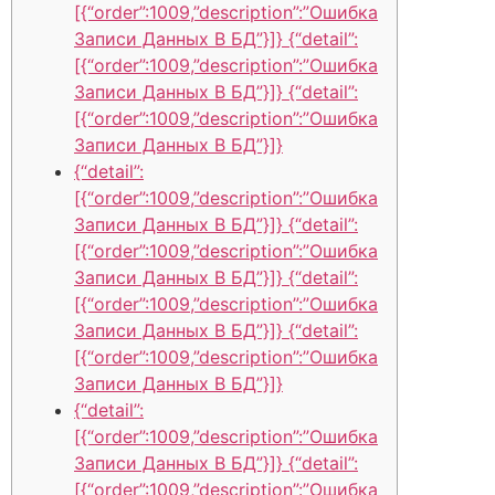
[{“order”:1009,”description”:”Ошибка
Записи Данных В БД”}]} {“detail”:
[{“order”:1009,”description”:”Ошибка
Записи Данных В БД”}]} {“detail”:
[{“order”:1009,”description”:”Ошибка
Записи Данных В БД”}]}
{“detail”:
[{“order”:1009,”description”:”Ошибка
Записи Данных В БД”}]} {“detail”:
[{“order”:1009,”description”:”Ошибка
Записи Данных В БД”}]} {“detail”:
[{“order”:1009,”description”:”Ошибка
Записи Данных В БД”}]} {“detail”:
[{“order”:1009,”description”:”Ошибка
Записи Данных В БД”}]}
{“detail”:
[{“order”:1009,”description”:”Ошибка
Записи Данных В БД”}]} {“detail”:
[{“order”:1009,”description”:”Ошибка