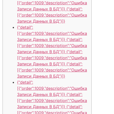
[{“order”:1009,”description”:”Ошибка
Записи Данных В БД”}]} {“detail”:
[{“order”:1009,”description”:”Ошибка
Записи Данных В БД”}]}
{“detail”:
[{“order”:1009,”description”:”Ошибка
Записи Данных В БД”}]} {“detail”:
[{“order”:1009,”description”:”Ошибка
Записи Данных В БД”}]} {“detail”:
[{“order”:1009,”description”:”Ошибка
Записи Данных В БД”}]} {“detail”:
[{“order”:1009,”description”:”Ошибка
Записи Данных В БД”}]}
{“detail”:
[{“order”:1009,”description”:”Ошибка
Записи Данных В БД”}]} {“detail”:
[{“order”:1009,”description”:”Ошибка
Записи Данных В БД”}]} {“detail”:
[{“order”:1009,”description”:”Ошибка