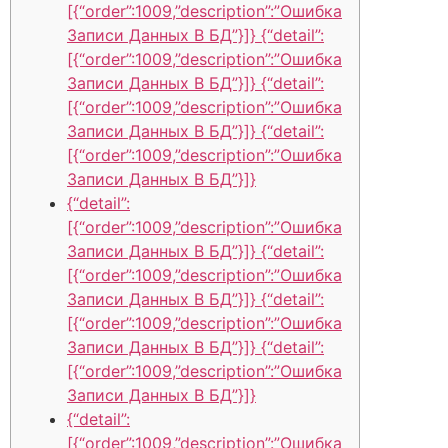
[{“order”:1009,”description”:”Ошибка
Записи Данных В БД”}]} {“detail”:
[{“order”:1009,”description”:”Ошибка
Записи Данных В БД”}]} {“detail”:
[{“order”:1009,”description”:”Ошибка
Записи Данных В БД”}]} {“detail”:
[{“order”:1009,”description”:”Ошибка
Записи Данных В БД”}]}
{“detail”:
[{“order”:1009,”description”:”Ошибка
Записи Данных В БД”}]} {“detail”:
[{“order”:1009,”description”:”Ошибка
Записи Данных В БД”}]} {“detail”:
[{“order”:1009,”description”:”Ошибка
Записи Данных В БД”}]} {“detail”:
[{“order”:1009,”description”:”Ошибка
Записи Данных В БД”}]}
{“detail”:
[{“order”:1009,”description”:”Ошибка