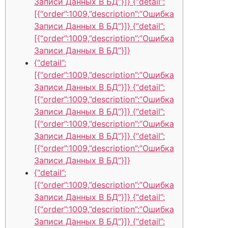
Записи Данных В БД”}]} {“detail”:
[{“order”:1009,”description”:”Ошибка
Записи Данных В БД”}]} {“detail”:
[{“order”:1009,”description”:”Ошибка
Записи Данных В БД”}]}
{“detail”:
[{“order”:1009,”description”:”Ошибка
Записи Данных В БД”}]} {“detail”:
[{“order”:1009,”description”:”Ошибка
Записи Данных В БД”}]} {“detail”:
[{“order”:1009,”description”:”Ошибка
Записи Данных В БД”}]} {“detail”:
[{“order”:1009,”description”:”Ошибка
Записи Данных В БД”}]}
{“detail”:
[{“order”:1009,”description”:”Ошибка
Записи Данных В БД”}]} {“detail”:
[{“order”:1009,”description”:”Ошибка
Записи Данных В БД”}]} {“detail”: