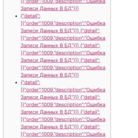
[{“order”:1009,”description”:”Ошибка
Записи Данных В БД”}]}
{“detail”:
[{“order”:1009,”description”:”Ошибка
Записи Данных В БД”}]} {“detail”:
[{“order”:1009,”description”:”Ошибка
Записи Данных В БД”}]} {“detail”:
[{“order”:1009,”description”:”Ошибка
Записи Данных В БД”}]} {“detail”:
[{“order”:1009,”description”:”Ошибка
Записи Данных В БД”}]}
{“detail”:
[{“order”:1009,”description”:”Ошибка
Записи Данных В БД”}]} {“detail”:
[{“order”:1009,”description”:”Ошибка
Записи Данных В БД”}]} {“detail”:
[{“order”:1009,”description”:”Ошибка
Записи Данных В БД”}]} {“detail”:
[{“order”:1009,”description”:”Ошибка