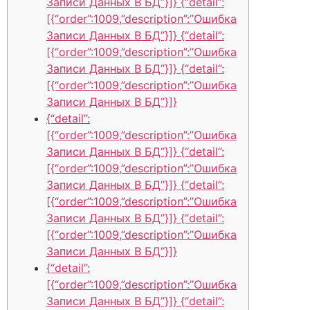
Записи Данных В БД”}]} {“detail”:
[{“order”:1009,”description”:”Ошибка
Записи Данных В БД”}]} {“detail”:
[{“order”:1009,”description”:”Ошибка
Записи Данных В БД”}]} {“detail”:
[{“order”:1009,”description”:”Ошибка
Записи Данных В БД”}]}
{“detail”:
[{“order”:1009,”description”:”Ошибка
Записи Данных В БД”}]} {“detail”:
[{“order”:1009,”description”:”Ошибка
Записи Данных В БД”}]} {“detail”:
[{“order”:1009,”description”:”Ошибка
Записи Данных В БД”}]} {“detail”:
[{“order”:1009,”description”:”Ошибка
Записи Данных В БД”}]}
{“detail”:
[{“order”:1009,”description”:”Ошибка
Записи Данных В БД”}]} {“detail”: