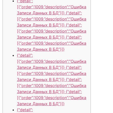
{“detail”:
[{“order”:1009,”description”:”Ошибка
Записи Данных В БД”}]} {“detail”:
[{“order”:1009,”description”:”Ошибка
Записи Данных В БД”}]} {“detail”:
[{“order”:1009,”description”:”Ошибка
Записи Данных В БД”}]} {“detail”:
[{“order”:1009,”description”:”Ошибка
Записи Данных В БД”}]}
{“detail”:
[{“order”:1009,”description”:”Ошибка
Записи Данных В БД”}]} {“detail”:
[{“order”:1009,”description”:”Ошибка
Записи Данных В БД”}]} {“detail”:
[{“order”:1009,”description”:”Ошибка
Записи Данных В БД”}]} {“detail”:
[{“order”:1009,”description”:”Ошибка
Записи Данных В БД”}]}
{“detail”: