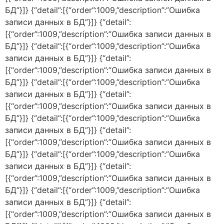
БД”}]} {“detail”:[{“order”:1009,”description”:”Ошибка
записи данных в БД”}]} {“detail”:
[{“order”:1009,”description”:”Ошибка записи данных в
БД”}]} {“detail”:[{“order”:1009,”description”:”Ошибка
записи данных в БД”}]} {“detail”:
[{“order”:1009,”description”:”Ошибка записи данных в
БД”}]} {“detail”:[{“order”:1009,”description”:”Ошибка
записи данных в БД”}]} {“detail”:
[{“order”:1009,”description”:”Ошибка записи данных в
БД”}]} {“detail”:[{“order”:1009,”description”:”Ошибка
записи данных в БД”}]} {“detail”:
[{“order”:1009,”description”:”Ошибка записи данных в
БД”}]} {“detail”:[{“order”:1009,”description”:”Ошибка
записи данных в БД”}]} {“detail”:
[{“order”:1009,”description”:”Ошибка записи данных в
БД”}]} {“detail”:[{“order”:1009,”description”:”Ошибка
записи данных в БД”}]} {“detail”:
[{“order”:1009,”description”:”Ошибка записи данных в