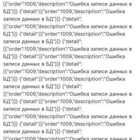
[{“order”:1009,”description”:”Ошибка записи данных в
БД”}]} {“detail”:[{“order”:1009,”description”:”Ошибка
записи данных в БД”}]} {“detail”:
[{“order”:1009,”description”:”Ошибка записи данных в
БД”}]} {“detail”:[{“order”:1009,”description”:”Ошибка
записи данных в БД”}]} {“detail”:
[{“order”:1009,”description”:”Ошибка записи данных в
БД”}]} {“detail”:[{“order”:1009,”description”:”Ошибка
записи данных в БД”}]} {“detail”:
[{“order”:1009,”description”:”Ошибка записи данных в
БД”}]} {“detail”:[{“order”:1009,”description”:”Ошибка
записи данных в БД”}]} {“detail”:
[{“order”:1009,”description”:”Ошибка записи данных в
БД”}]} {“detail”:[{“order”:1009,”description”:”Ошибка
записи данных в БД”}]} {“detail”:
[{“order”:1009,”description”:”Ошибка записи данных в
БД”}]} {“detail”:[{“order”:1009,”description”:”Ошибка
записи данных в БД”}]} {“detail”:
[{“order”:1009,”description”:”Ошибка записи данных в