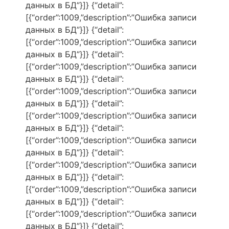
данных в БД”}]} {“detail”:
[{“order”:1009,”description”:”Ошибка записи
данных в БД”}]} {“detail”:
[{“order”:1009,”description”:”Ошибка записи
данных в БД”}]} {“detail”:
[{“order”:1009,”description”:”Ошибка записи
данных в БД”}]} {“detail”:
[{“order”:1009,”description”:”Ошибка записи
данных в БД”}]} {“detail”:
[{“order”:1009,”description”:”Ошибка записи
данных в БД”}]} {“detail”:
[{“order”:1009,”description”:”Ошибка записи
данных в БД”}]} {“detail”:
[{“order”:1009,”description”:”Ошибка записи
данных в БД”}]} {“detail”:
[{“order”:1009,”description”:”Ошибка записи
данных в БД”}]} {“detail”:
[{“order”:1009,”description”:”Ошибка записи
данных в БД”}]} {“detail”: