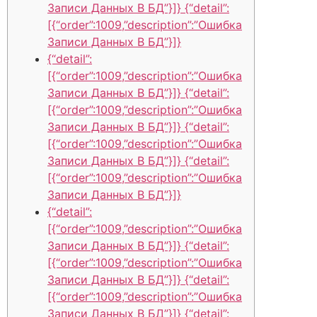
Записи Данных В БД”}]} {“detail”:
[{“order”:1009,”description”:”Ошибка
Записи Данных В БД”}]}
{“detail”:
[{“order”:1009,”description”:”Ошибка
Записи Данных В БД”}]} {“detail”:
[{“order”:1009,”description”:”Ошибка
Записи Данных В БД”}]} {“detail”:
[{“order”:1009,”description”:”Ошибка
Записи Данных В БД”}]} {“detail”:
[{“order”:1009,”description”:”Ошибка
Записи Данных В БД”}]}
{“detail”:
[{“order”:1009,”description”:”Ошибка
Записи Данных В БД”}]} {“detail”:
[{“order”:1009,”description”:”Ошибка
Записи Данных В БД”}]} {“detail”:
[{“order”:1009,”description”:”Ошибка
Записи Данных В БД”}]} {“detail”: