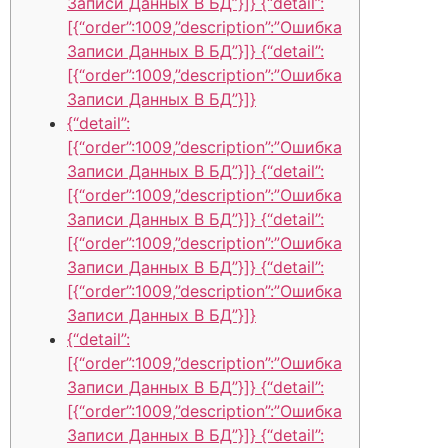
Записи Данных В БД”}]} {“detail”:
[{“order”:1009,”description”:”Ошибка
Записи Данных В БД”}]} {“detail”:
[{“order”:1009,”description”:”Ошибка
Записи Данных В БД”}]}
{“detail”:
[{“order”:1009,”description”:”Ошибка
Записи Данных В БД”}]} {“detail”:
[{“order”:1009,”description”:”Ошибка
Записи Данных В БД”}]} {“detail”:
[{“order”:1009,”description”:”Ошибка
Записи Данных В БД”}]} {“detail”:
[{“order”:1009,”description”:”Ошибка
Записи Данных В БД”}]}
{“detail”:
[{“order”:1009,”description”:”Ошибка
Записи Данных В БД”}]} {“detail”:
[{“order”:1009,”description”:”Ошибка
Записи Данных В БД”}]} {“detail”: