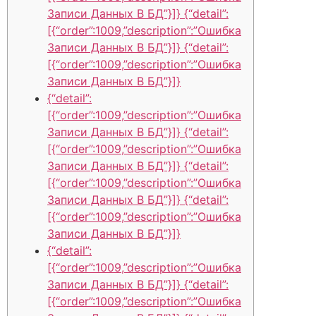
Записи Данных В БД”}]} {“detail”:
[{“order”:1009,”description”:”Ошибка
Записи Данных В БД”}]} {“detail”:
[{“order”:1009,”description”:”Ошибка
Записи Данных В БД”}]}
{“detail”:
[{“order”:1009,”description”:”Ошибка
Записи Данных В БД”}]} {“detail”:
[{“order”:1009,”description”:”Ошибка
Записи Данных В БД”}]} {“detail”:
[{“order”:1009,”description”:”Ошибка
Записи Данных В БД”}]} {“detail”:
[{“order”:1009,”description”:”Ошибка
Записи Данных В БД”}]}
{“detail”:
[{“order”:1009,”description”:”Ошибка
Записи Данных В БД”}]} {“detail”:
[{“order”:1009,”description”:”Ошибка