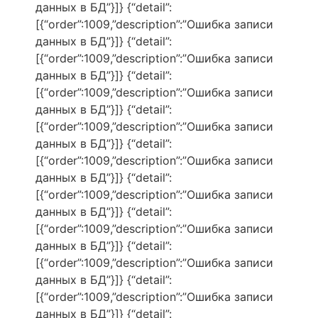
данных в БД”}]} {“detail”:
[{“order”:1009,”description”:”Ошибка записи
данных в БД”}]} {“detail”:
[{“order”:1009,”description”:”Ошибка записи
данных в БД”}]} {“detail”:
[{“order”:1009,”description”:”Ошибка записи
данных в БД”}]} {“detail”:
[{“order”:1009,”description”:”Ошибка записи
данных в БД”}]} {“detail”:
[{“order”:1009,”description”:”Ошибка записи
данных в БД”}]} {“detail”:
[{“order”:1009,”description”:”Ошибка записи
данных в БД”}]} {“detail”:
[{“order”:1009,”description”:”Ошибка записи
данных в БД”}]} {“detail”:
[{“order”:1009,”description”:”Ошибка записи
данных в БД”}]} {“detail”:
[{“order”:1009,”description”:”Ошибка записи
данных в БД”}]} {“detail”: