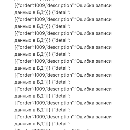
[{“order”:1009,”description”:”Ошибка записи
данных в БД”}]} {“detail”:
[{“order”:1009,”description”:”Ошибка записи
данных в БД”}]} {“detail”:
[{“order”:1009,”description”:”Ошибка записи
данных в БД”}]} {“detail”:
[{“order”:1009,”description”:”Ошибка записи
данных в БД”}]} {“detail”:
[{“order”:1009,”description”:”Ошибка записи
данных в БД”}]} {“detail”:
[{“order”:1009,”description”:”Ошибка записи
данных в БД”}]} {“detail”:
[{“order”:1009,”description”:”Ошибка записи
данных в БД”}]} {“detail”:
[{“order”:1009,”description”:”Ошибка записи
данных в БД”}]} {“detail”:
[{“order”:1009,”description”:”Ошибка записи
данных в БД”}]} {“detail”: