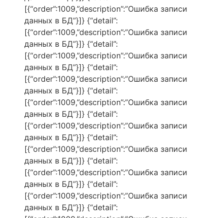
[{“order”:1009,”description”:”Ошибка записи
данных в БД”}]} {“detail”:
[{“order”:1009,”description”:”Ошибка записи
данных в БД”}]} {“detail”:
[{“order”:1009,”description”:”Ошибка записи
данных в БД”}]} {“detail”:
[{“order”:1009,”description”:”Ошибка записи
данных в БД”}]} {“detail”:
[{“order”:1009,”description”:”Ошибка записи
данных в БД”}]} {“detail”:
[{“order”:1009,”description”:”Ошибка записи
данных в БД”}]} {“detail”:
[{“order”:1009,”description”:”Ошибка записи
данных в БД”}]} {“detail”:
[{“order”:1009,”description”:”Ошибка записи
данных в БД”}]} {“detail”:
[{“order”:1009,”description”:”Ошибка записи
данных в БД”}]} {“detail”: