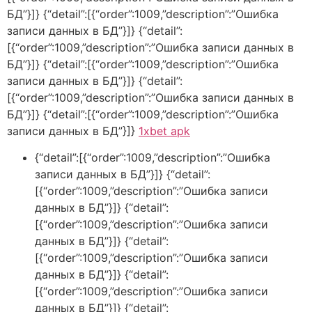
БД”}]} {“detail”:[{“order”:1009,”description”:”Ошибка
записи данных в БД”}]} {“detail”:
[{“order”:1009,”description”:”Ошибка записи данных в
БД”}]} {“detail”:[{“order”:1009,”description”:”Ошибка
записи данных в БД”}]} {“detail”:
[{“order”:1009,”description”:”Ошибка записи данных в
БД”}]} {“detail”:[{“order”:1009,”description”:”Ошибка
записи данных в БД”}]}
1xbet apk
{“detail”:[{“order”:1009,”description”:”Ошибка
записи данных в БД”}]} {“detail”:
[{“order”:1009,”description”:”Ошибка записи
данных в БД”}]} {“detail”:
[{“order”:1009,”description”:”Ошибка записи
данных в БД”}]} {“detail”:
[{“order”:1009,”description”:”Ошибка записи
данных в БД”}]} {“detail”:
[{“order”:1009,”description”:”Ошибка записи
данных в БД”}]} {“detail”: