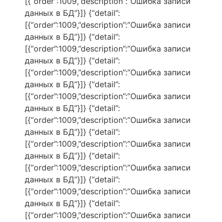
[{“order”:1009,”description”:”Ошибка записи
данных в БД”}]} {“detail”:
[{“order”:1009,”description”:”Ошибка записи
данных в БД”}]} {“detail”:
[{“order”:1009,”description”:”Ошибка записи
данных в БД”}]} {“detail”:
[{“order”:1009,”description”:”Ошибка записи
данных в БД”}]} {“detail”:
[{“order”:1009,”description”:”Ошибка записи
данных в БД”}]} {“detail”:
[{“order”:1009,”description”:”Ошибка записи
данных в БД”}]} {“detail”:
[{“order”:1009,”description”:”Ошибка записи
данных в БД”}]} {“detail”:
[{“order”:1009,”description”:”Ошибка записи
данных в БД”}]} {“detail”:
[{“order”:1009,”description”:”Ошибка записи
данных в БД”}]} {“detail”:
[{“order”:1009,”description”:”Ошибка записи