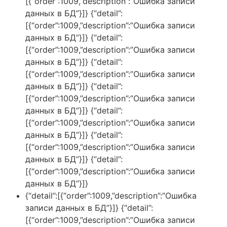
[{“order”:1009,”description”:”Ошибка записи
данных в БД”}]} {“detail”:
[{“order”:1009,”description”:”Ошибка записи
данных в БД”}]} {“detail”:
[{“order”:1009,”description”:”Ошибка записи
данных в БД”}]} {“detail”:
[{“order”:1009,”description”:”Ошибка записи
данных в БД”}]} {“detail”:
[{“order”:1009,”description”:”Ошибка записи
данных в БД”}]} {“detail”:
[{“order”:1009,”description”:”Ошибка записи
данных в БД”}]} {“detail”:
[{“order”:1009,”description”:”Ошибка записи
данных в БД”}]} {“detail”:
[{“order”:1009,”description”:”Ошибка записи
данных в БД”}]}
{“detail”:[{“order”:1009,”description”:”Ошибка
записи данных в БД”}]} {“detail”:
[{“order”:1009,”description”:”Ошибка записи