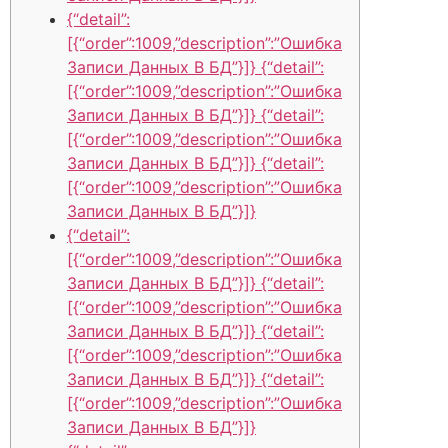
{“detail”:
[{“order”:1009,”description”:”Ошибка
Записи Данных В БД”}]} {“detail”:
[{“order”:1009,”description”:”Ошибка
Записи Данных В БД”}]} {“detail”:
[{“order”:1009,”description”:”Ошибка
Записи Данных В БД”}]} {“detail”:
[{“order”:1009,”description”:”Ошибка
Записи Данных В БД”}]}
{“detail”:
[{“order”:1009,”description”:”Ошибка
Записи Данных В БД”}]} {“detail”:
[{“order”:1009,”description”:”Ошибка
Записи Данных В БД”}]} {“detail”:
[{“order”:1009,”description”:”Ошибка
Записи Данных В БД”}]} {“detail”:
[{“order”:1009,”description”:”Ошибка
Записи Данных В БД”}]}