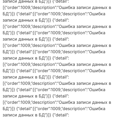
записи данных в БД”}]} {“detail”:
[{“order”:1009,”description”:”Ошибка записи данных в
БД”}]} {“detail”:[{“order”:1009,”description”:”Ошибка
записи данных в БД”}]} {“detail”:
[{“order”:1009,”description”:”Ошибка записи данных в
БД”}]} {“detail”:[{“order”:1009,”description”:”Ошибка
записи данных в БД”}]} {“detail”:
[{“order”:1009,”description”:”Ошибка записи данных в
БД”}]} {“detail”:[{“order”:1009,”description”:”Ошибка
записи данных в БД”}]} {“detail”:
[{“order”:1009,”description”:”Ошибка записи данных в
БД”}]} {“detail”:[{“order”:1009,”description”:”Ошибка
записи данных в БД”}]} {“detail”:
[{“order”:1009,”description”:”Ошибка записи данных в
БД”}]} {“detail”:[{“order”:1009,”description”:”Ошибка
записи данных в БД”}]} {“detail”:
[{“order”:1009,”description”:”Ошибка записи данных в
БД”}]} {“detail”:[{“order”:1009,”description”:”Ошибка
записи данных в БД”}]} {“detail”: