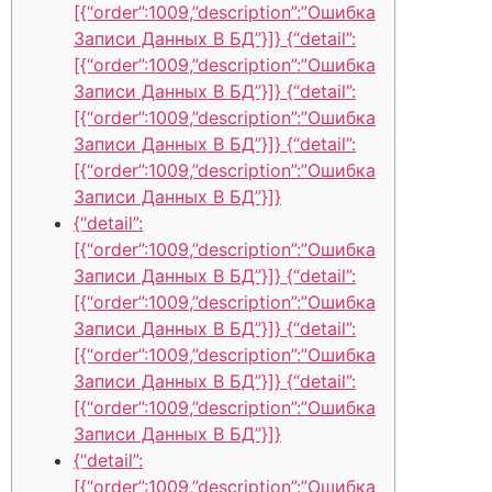
[{“order”:1009,”description”:”Ошибка
Записи Данных В БД”}]} {“detail”:
[{“order”:1009,”description”:”Ошибка
Записи Данных В БД”}]} {“detail”:
[{“order”:1009,”description”:”Ошибка
Записи Данных В БД”}]} {“detail”:
[{“order”:1009,”description”:”Ошибка
Записи Данных В БД”}]}
{“detail”:
[{“order”:1009,”description”:”Ошибка
Записи Данных В БД”}]} {“detail”:
[{“order”:1009,”description”:”Ошибка
Записи Данных В БД”}]} {“detail”:
[{“order”:1009,”description”:”Ошибка
Записи Данных В БД”}]} {“detail”:
[{“order”:1009,”description”:”Ошибка
Записи Данных В БД”}]}
{“detail”:
[{“order”:1009,”description”:”Ошибка