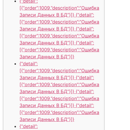
{“detail”:
[{“order”:1009,”description”:”Ошибка
Записи Данных В БД”}]} {“detail”:
[{“order”:1009,”description”:”Ошибка
Записи Данных В БД”}]} {“detail”:
[{“order”:1009,”description”:”Ошибка
Записи Данных В БД”}]} {“detail”:
[{“order”:1009,”description”:”Ошибка
Записи Данных В БД”}]}
{“detail”:
[{“order”:1009,”description”:”Ошибка
Записи Данных В БД”}]} {“detail”:
[{“order”:1009,”description”:”Ошибка
Записи Данных В БД”}]} {“detail”:
[{“order”:1009,”description”:”Ошибка
Записи Данных В БД”}]} {“detail”:
[{“order”:1009,”description”:”Ошибка
Записи Данных В БД”}]}
{“detail”: