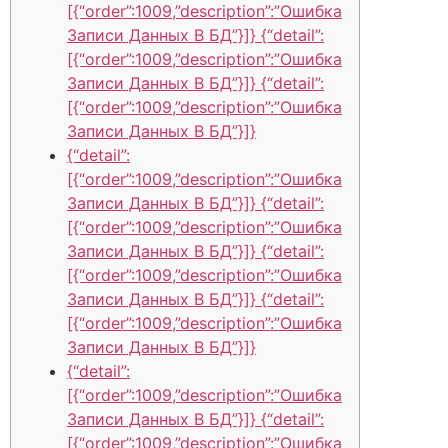
[{“order”:1009,”description”:”Ошибка
Записи Данных В БД”}]} {“detail”:
[{“order”:1009,”description”:”Ошибка
Записи Данных В БД”}]} {“detail”:
[{“order”:1009,”description”:”Ошибка
Записи Данных В БД”}]}
{“detail”:
[{“order”:1009,”description”:”Ошибка
Записи Данных В БД”}]} {“detail”:
[{“order”:1009,”description”:”Ошибка
Записи Данных В БД”}]} {“detail”:
[{“order”:1009,”description”:”Ошибка
Записи Данных В БД”}]} {“detail”:
[{“order”:1009,”description”:”Ошибка
Записи Данных В БД”}]}
{“detail”:
[{“order”:1009,”description”:”Ошибка
Записи Данных В БД”}]} {“detail”:
[{“order”:1009,”description”:”Ошибка