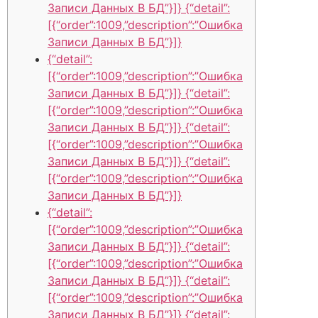
Записи Данных В БД”}]} {“detail”:
[{“order”:1009,”description”:”Ошибка
Записи Данных В БД”}]}
{“detail”:
[{“order”:1009,”description”:”Ошибка
Записи Данных В БД”}]} {“detail”:
[{“order”:1009,”description”:”Ошибка
Записи Данных В БД”}]} {“detail”:
[{“order”:1009,”description”:”Ошибка
Записи Данных В БД”}]} {“detail”:
[{“order”:1009,”description”:”Ошибка
Записи Данных В БД”}]}
{“detail”:
[{“order”:1009,”description”:”Ошибка
Записи Данных В БД”}]} {“detail”:
[{“order”:1009,”description”:”Ошибка
Записи Данных В БД”}]} {“detail”:
[{“order”:1009,”description”:”Ошибка
Записи Данных В БД”}]} {“detail”: