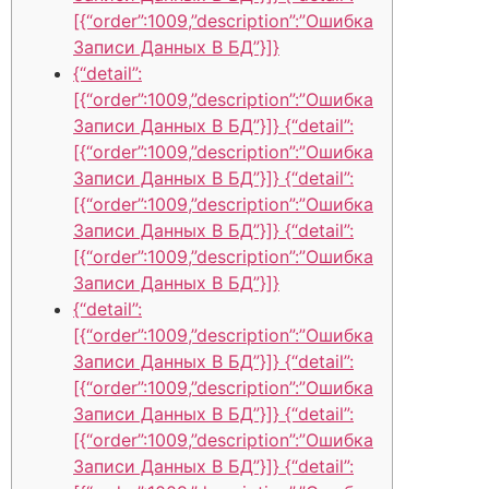
[{“order”:1009,”description”:”Ошибка
Записи Данных В БД”}]}
{“detail”:
[{“order”:1009,”description”:”Ошибка
Записи Данных В БД”}]} {“detail”:
[{“order”:1009,”description”:”Ошибка
Записи Данных В БД”}]} {“detail”:
[{“order”:1009,”description”:”Ошибка
Записи Данных В БД”}]} {“detail”:
[{“order”:1009,”description”:”Ошибка
Записи Данных В БД”}]}
{“detail”:
[{“order”:1009,”description”:”Ошибка
Записи Данных В БД”}]} {“detail”:
[{“order”:1009,”description”:”Ошибка
Записи Данных В БД”}]} {“detail”:
[{“order”:1009,”description”:”Ошибка
Записи Данных В БД”}]} {“detail”: