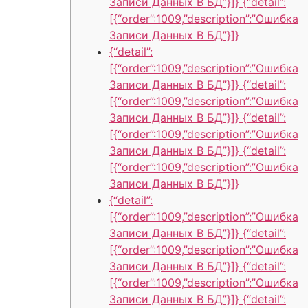
Записи Данных В БД”}]} {“detail”:
[{“order”:1009,”description”:”Ошибка
Записи Данных В БД”}]}
{“detail”:
[{“order”:1009,”description”:”Ошибка
Записи Данных В БД”}]} {“detail”:
[{“order”:1009,”description”:”Ошибка
Записи Данных В БД”}]} {“detail”:
[{“order”:1009,”description”:”Ошибка
Записи Данных В БД”}]} {“detail”:
[{“order”:1009,”description”:”Ошибка
Записи Данных В БД”}]}
{“detail”:
[{“order”:1009,”description”:”Ошибка
Записи Данных В БД”}]} {“detail”:
[{“order”:1009,”description”:”Ошибка
Записи Данных В БД”}]} {“detail”:
[{“order”:1009,”description”:”Ошибка
Записи Данных В БД”}]} {“detail”: