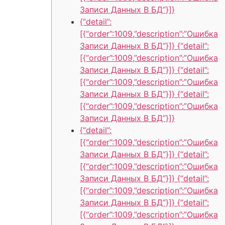
Записи Данных В БД”}]}
{“detail”:
[{“order”:1009,”description”:”Ошибка
Записи Данных В БД”}]} {“detail”:
[{“order”:1009,”description”:”Ошибка
Записи Данных В БД”}]} {“detail”:
[{“order”:1009,”description”:”Ошибка
Записи Данных В БД”}]} {“detail”:
[{“order”:1009,”description”:”Ошибка
Записи Данных В БД”}]}
{“detail”:
[{“order”:1009,”description”:”Ошибка
Записи Данных В БД”}]} {“detail”:
[{“order”:1009,”description”:”Ошибка
Записи Данных В БД”}]} {“detail”:
[{“order”:1009,”description”:”Ошибка
Записи Данных В БД”}]} {“detail”:
[{“order”:1009,”description”:”Ошибка