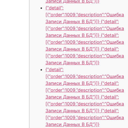
Записи Данных В БД”}]}
{“detail”:
[{“order”:1009,”description”:”Ошибка
Записи Данных В БД”}]} {“detail”:
[{“order”:1009,”description”:”Ошибка
Записи Данных В БД”}]} {“detail”:
[{“order”:1009,”description”:”Ошибка
Записи Данных В БД”}]} {“detail”:
[{“order”:1009,”description”:”Ошибка
Записи Данных В БД”}]}
{“detail”:
[{“order”:1009,”description”:”Ошибка
Записи Данных В БД”}]} {“detail”:
[{“order”:1009,”description”:”Ошибка
Записи Данных В БД”}]} {“detail”:
[{“order”:1009,”description”:”Ошибка
Записи Данных В БД”}]} {“detail”:
[{“order”:1009,”description”:”Ошибка
Записи Данных В БД”}]}