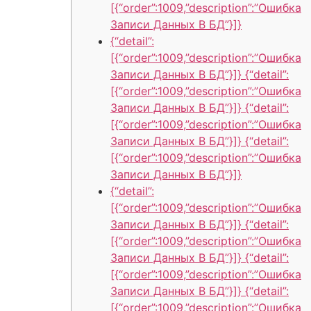
[{“order”:1009,”description”:”Ошибка
Записи Данных В БД”}]}
{“detail”:
[{“order”:1009,”description”:”Ошибка
Записи Данных В БД”}]} {“detail”:
[{“order”:1009,”description”:”Ошибка
Записи Данных В БД”}]} {“detail”:
[{“order”:1009,”description”:”Ошибка
Записи Данных В БД”}]} {“detail”:
[{“order”:1009,”description”:”Ошибка
Записи Данных В БД”}]}
{“detail”:
[{“order”:1009,”description”:”Ошибка
Записи Данных В БД”}]} {“detail”:
[{“order”:1009,”description”:”Ошибка
Записи Данных В БД”}]} {“detail”:
[{“order”:1009,”description”:”Ошибка
Записи Данных В БД”}]} {“detail”:
[{“order”:1009,”description”:”Ошибка