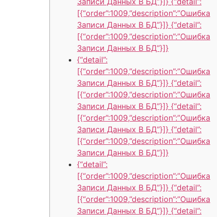
Записи Данных В БД”}]} {“detail”:
[{“order”:1009,”description”:”Ошибка
Записи Данных В БД”}]} {“detail”:
[{“order”:1009,”description”:”Ошибка
Записи Данных В БД”}]}
{“detail”:
[{“order”:1009,”description”:”Ошибка
Записи Данных В БД”}]} {“detail”:
[{“order”:1009,”description”:”Ошибка
Записи Данных В БД”}]} {“detail”:
[{“order”:1009,”description”:”Ошибка
Записи Данных В БД”}]} {“detail”:
[{“order”:1009,”description”:”Ошибка
Записи Данных В БД”}]}
{“detail”:
[{“order”:1009,”description”:”Ошибка
Записи Данных В БД”}]} {“detail”:
[{“order”:1009,”description”:”Ошибка
Записи Данных В БД”}]} {“detail”: