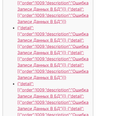
[{“order”:1009,”description”:”Ошибка
Записи Данных В БД”}]} {“detail”:
[{“order”:1009,”description”:”Ошибка
Записи Данных В БД”}]}
{“detail”:
[{“order”:1009,”description”:”Ошибка
Записи Данных В БД”}]} {“detail”:
[{“order”:1009,”description”:”Ошибка
Записи Данных В БД”}]} {“detail”:
[{“order”:1009,”description”:”Ошибка
Записи Данных В БД”}]} {“detail”:
[{“order”:1009,”description”:”Ошибка
Записи Данных В БД”}]}
{“detail”:
[{“order”:1009,”description”:”Ошибка
Записи Данных В БД”}]} {“detail”:
[{“order”:1009,”description”:”Ошибка
Записи Данных В БД”}]} {“detail”:
[{“order”:1009,”description”:”Ошибка