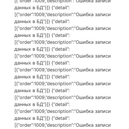
[{“order”:1009,”description”:”Ошибка записи
данных в БД”}]} {“detail”:
[{“order”:1009,”description”:”Ошибка записи
данных в БД”}]} {“detail”:
[{“order”:1009,”description”:”Ошибка записи
данных в БД”}]} {“detail”:
[{“order”:1009,”description”:”Ошибка записи
данных в БД”}]} {“detail”:
[{“order”:1009,”description”:”Ошибка записи
данных в БД”}]} {“detail”:
[{“order”:1009,”description”:”Ошибка записи
данных в БД”}]} {“detail”:
[{“order”:1009,”description”:”Ошибка записи
данных в БД”}]} {“detail”:
[{“order”:1009,”description”:”Ошибка записи
данных в БД”}]} {“detail”:
[{“order”:1009,”description”:”Ошибка записи
данных в БД”}]} {“detail”:
[{“order”:1009,”description”:”Ошибка записи