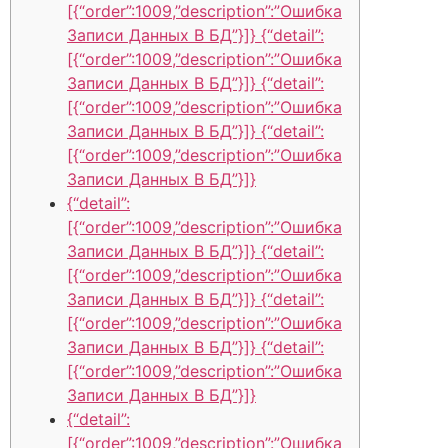
[{“order”:1009,”description”:”Ошибка
Записи Данных В БД”}]} {“detail”:
[{“order”:1009,”description”:”Ошибка
Записи Данных В БД”}]} {“detail”:
[{“order”:1009,”description”:”Ошибка
Записи Данных В БД”}]} {“detail”:
[{“order”:1009,”description”:”Ошибка
Записи Данных В БД”}]}
{“detail”:
[{“order”:1009,”description”:”Ошибка
Записи Данных В БД”}]} {“detail”:
[{“order”:1009,”description”:”Ошибка
Записи Данных В БД”}]} {“detail”:
[{“order”:1009,”description”:”Ошибка
Записи Данных В БД”}]} {“detail”:
[{“order”:1009,”description”:”Ошибка
Записи Данных В БД”}]}
{“detail”:
[{“order”:1009,”description”:”Ошибка