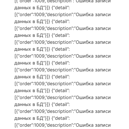
[{“order”:1009,”description”:”Ошибка записи
данных в БД”}]} {“detail”:
[{“order”:1009,”description”:”Ошибка записи
данных в БД”}]} {“detail”:
[{“order”:1009,”description”:”Ошибка записи
данных в БД”}]} {“detail”:
[{“order”:1009,”description”:”Ошибка записи
данных в БД”}]} {“detail”:
[{“order”:1009,”description”:”Ошибка записи
данных в БД”}]} {“detail”:
[{“order”:1009,”description”:”Ошибка записи
данных в БД”}]} {“detail”:
[{“order”:1009,”description”:”Ошибка записи
данных в БД”}]} {“detail”:
[{“order”:1009,”description”:”Ошибка записи
данных в БД”}]} {“detail”:
[{“order”:1009,”description”:”Ошибка записи
данных в БД”}]} {“detail”:
[{“order”:1009,”description”:”Ошибка записи