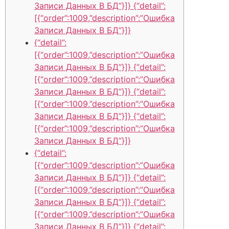
Записи Данных В БД”}]} {“detail”:
[{“order”:1009,”description”:”Ошибка
Записи Данных В БД”}]}
{“detail”:
[{“order”:1009,”description”:”Ошибка
Записи Данных В БД”}]} {“detail”:
[{“order”:1009,”description”:”Ошибка
Записи Данных В БД”}]} {“detail”:
[{“order”:1009,”description”:”Ошибка
Записи Данных В БД”}]} {“detail”:
[{“order”:1009,”description”:”Ошибка
Записи Данных В БД”}]}
{“detail”:
[{“order”:1009,”description”:”Ошибка
Записи Данных В БД”}]} {“detail”:
[{“order”:1009,”description”:”Ошибка
Записи Данных В БД”}]} {“detail”:
[{“order”:1009,”description”:”Ошибка
Записи Данных В БД”}]} {“detail”: