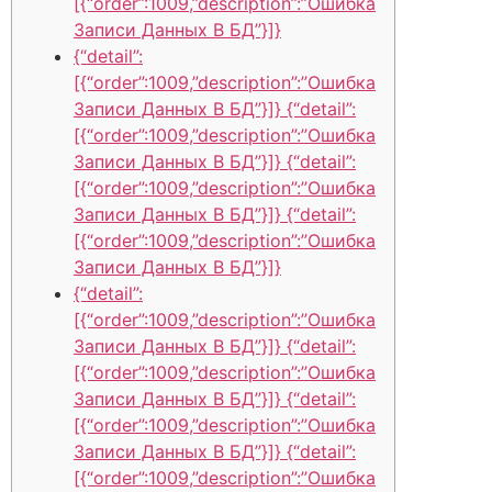
[{“order”:1009,”description”:”Ошибка
Записи Данных В БД”}]}
{“detail”:
[{“order”:1009,”description”:”Ошибка
Записи Данных В БД”}]} {“detail”:
[{“order”:1009,”description”:”Ошибка
Записи Данных В БД”}]} {“detail”:
[{“order”:1009,”description”:”Ошибка
Записи Данных В БД”}]} {“detail”:
[{“order”:1009,”description”:”Ошибка
Записи Данных В БД”}]}
{“detail”:
[{“order”:1009,”description”:”Ошибка
Записи Данных В БД”}]} {“detail”:
[{“order”:1009,”description”:”Ошибка
Записи Данных В БД”}]} {“detail”:
[{“order”:1009,”description”:”Ошибка
Записи Данных В БД”}]} {“detail”:
[{“order”:1009,”description”:”Ошибка