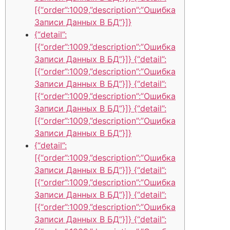
[{“order”:1009,”description”:”Ошибка
Записи Данных В БД”}]}
{“detail”:
[{“order”:1009,”description”:”Ошибка
Записи Данных В БД”}]} {“detail”:
[{“order”:1009,”description”:”Ошибка
Записи Данных В БД”}]} {“detail”:
[{“order”:1009,”description”:”Ошибка
Записи Данных В БД”}]} {“detail”:
[{“order”:1009,”description”:”Ошибка
Записи Данных В БД”}]}
{“detail”:
[{“order”:1009,”description”:”Ошибка
Записи Данных В БД”}]} {“detail”:
[{“order”:1009,”description”:”Ошибка
Записи Данных В БД”}]} {“detail”:
[{“order”:1009,”description”:”Ошибка
Записи Данных В БД”}]} {“detail”: