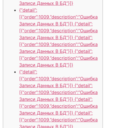
Записи Данных В БД”}]}
{“detail”:
[{“order”:1009,”description”:”Ошибка
Записи Данных В БД”}]} {“detail”:
[{“order”:1009,”description”:”Ошибка
Записи Данных В БД”}]} {“detail”:
[{“order”:1009,”description”:”Ошибка
Записи Данных В БД”}]} {“detail”:
[{“order”:1009,”description”:”Ошибка
Записи Данных В БД”}]}
{“detail”:
[{“order”:1009,”description”:”Ошибка
Записи Данных В БД”}]} {“detail”:
[{“order”:1009,”description”:”Ошибка
Записи Данных В БД”}]} {“detail”:
[{“order”:1009,”description”:”Ошибка
Записи Данных В БД”}]} {“detail”:
[{“order”:1009,”description”:”Ошибка
Записи Данных В БД”}]}