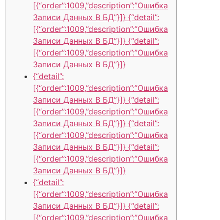
[{“order”:1009,”description”:”Ошибка
Записи Данных В БД”}]} {“detail”:
[{“order”:1009,”description”:”Ошибка
Записи Данных В БД”}]} {“detail”:
[{“order”:1009,”description”:”Ошибка
Записи Данных В БД”}]}
{“detail”:
[{“order”:1009,”description”:”Ошибка
Записи Данных В БД”}]} {“detail”:
[{“order”:1009,”description”:”Ошибка
Записи Данных В БД”}]} {“detail”:
[{“order”:1009,”description”:”Ошибка
Записи Данных В БД”}]} {“detail”:
[{“order”:1009,”description”:”Ошибка
Записи Данных В БД”}]}
{“detail”:
[{“order”:1009,”description”:”Ошибка
Записи Данных В БД”}]} {“detail”:
[{“order”:1009,”description”:”Ошибка