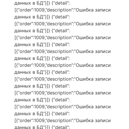
данных в БД”}]} {“detail”:
[{“order”:1009,”description”:”Ошибка записи
данных в БД”}]} {“detail”:
[{“order”:1009,”description”:”Ошибка записи
данных в БД”}]} {“detail”:
[{“order”:1009,”description”:”Ошибка записи
данных в БД”}]} {“detail”:
[{“order”:1009,”description”:”Ошибка записи
данных в БД”}]} {“detail”:
[{“order”:1009,”description”:”Ошибка записи
данных в БД”}]} {“detail”:
[{“order”:1009,”description”:”Ошибка записи
данных в БД”}]} {“detail”:
[{“order”:1009,”description”:”Ошибка записи
данных в БД”}]} {“detail”:
[{“order”:1009,”description”:”Ошибка записи
данных в БД”}]} {“detail”:
[{“order”:1009,”description”:”Ошибка записи
данных в БД”}]} {“detail”: