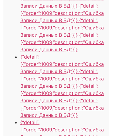
Записи Данных В БД”}]} {“detail”:
[{“order”:1009,”description”:”Ошибка
Записи Данных В БД”}]} {“detail”:
[{“order”:1009,”description”:”Ошибка
Записи Данных В БД”}]} {“detail”:
[{“order”:1009,”description”:”Ошибка
Записи Данных В БД”}]}
{“detail”:
[{“order”:1009,”description”:”Ошибка
Записи Данных В БД”}]} {“detail”:
[{“order”:1009,”description”:”Ошибка
Записи Данных В БД”}]} {“detail”:
[{“order”:1009,”description”:”Ошибка
Записи Данных В БД”}]} {“detail”:
[{“order”:1009,”description”:”Ошибка
Записи Данных В БД”}]}
{“detail”:
[{“order”:1009,”description”:”Ошибка