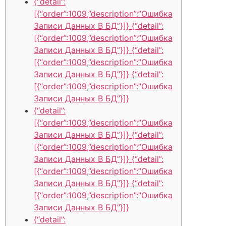
{“detail”:
[{“order”:1009,”description”:”Ошибка
Записи Данных В БД”}]} {“detail”:
[{“order”:1009,”description”:”Ошибка
Записи Данных В БД”}]} {“detail”:
[{“order”:1009,”description”:”Ошибка
Записи Данных В БД”}]} {“detail”:
[{“order”:1009,”description”:”Ошибка
Записи Данных В БД”}]}
{“detail”:
[{“order”:1009,”description”:”Ошибка
Записи Данных В БД”}]} {“detail”:
[{“order”:1009,”description”:”Ошибка
Записи Данных В БД”}]} {“detail”:
[{“order”:1009,”description”:”Ошибка
Записи Данных В БД”}]} {“detail”:
[{“order”:1009,”description”:”Ошибка
Записи Данных В БД”}]}
{“detail”: