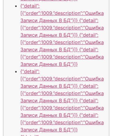
{“detail”:
[{“order”:1009,”description”:”Ошибка
Записи Данных В БД”}]} {“detail”:
[{“order”:1009,”description”:”Ошибка
Записи Данных В БД”}]} {“detail”:
[{“order”:1009,”description”:”Ошибка
Записи Данных В БД”}]} {“detail”:
[{“order”:1009,”description”:”Ошибка
Записи Данных В БД”}]}
{“detail”:
[{“order”:1009,”description”:”Ошибка
Записи Данных В БД”}]} {“detail”:
[{“order”:1009,”description”:”Ошибка
Записи Данных В БД”}]} {“detail”:
[{“order”:1009,”description”:”Ошибка
Записи Данных В БД”}]} {“detail”:
[{“order”:1009,”description”:”Ошибка
Записи Данных В БД”}]}