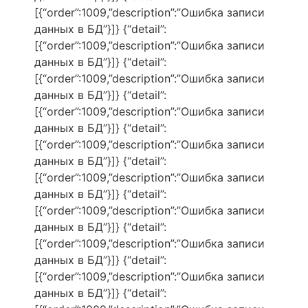
[{“order”:1009,”description”:”Ошибка записи
данных в БД”}]} {“detail”:
[{“order”:1009,”description”:”Ошибка записи
данных в БД”}]} {“detail”:
[{“order”:1009,”description”:”Ошибка записи
данных в БД”}]} {“detail”:
[{“order”:1009,”description”:”Ошибка записи
данных в БД”}]} {“detail”:
[{“order”:1009,”description”:”Ошибка записи
данных в БД”}]} {“detail”:
[{“order”:1009,”description”:”Ошибка записи
данных в БД”}]} {“detail”:
[{“order”:1009,”description”:”Ошибка записи
данных в БД”}]} {“detail”:
[{“order”:1009,”description”:”Ошибка записи
данных в БД”}]} {“detail”:
[{“order”:1009,”description”:”Ошибка записи
данных в БД”}]} {“detail”: