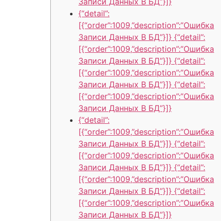
Записи Данных В БД”}]}
{“detail”:
[{“order”:1009,”description”:”Ошибка
Записи Данных В БД”}]} {“detail”:
[{“order”:1009,”description”:”Ошибка
Записи Данных В БД”}]} {“detail”:
[{“order”:1009,”description”:”Ошибка
Записи Данных В БД”}]} {“detail”:
[{“order”:1009,”description”:”Ошибка
Записи Данных В БД”}]}
{“detail”:
[{“order”:1009,”description”:”Ошибка
Записи Данных В БД”}]} {“detail”:
[{“order”:1009,”description”:”Ошибка
Записи Данных В БД”}]} {“detail”:
[{“order”:1009,”description”:”Ошибка
Записи Данных В БД”}]} {“detail”:
[{“order”:1009,”description”:”Ошибка
Записи Данных В БД”}]}