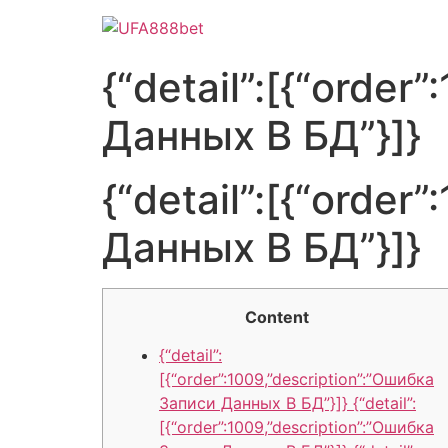
Skip
to
content
{“detail”:[{“orde
Данных В БД”}]}
{“detail”:[{“orde
Данных В БД”}]}
Content
{“detail”:
[{“order”:1009,”description”:”Ошибка
Записи Данных В БД”}]} {“detail”:
[{“order”:1009,”description”:”Ошибка