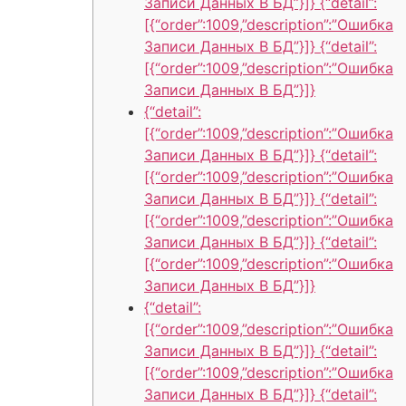
Записи Данных В БД”}]} {“detail”:
[{“order”:1009,”description”:”Ошибка
Записи Данных В БД”}]} {“detail”:
[{“order”:1009,”description”:”Ошибка
Записи Данных В БД”}]}
{“detail”:
[{“order”:1009,”description”:”Ошибка
Записи Данных В БД”}]} {“detail”:
[{“order”:1009,”description”:”Ошибка
Записи Данных В БД”}]} {“detail”:
[{“order”:1009,”description”:”Ошибка
Записи Данных В БД”}]} {“detail”:
[{“order”:1009,”description”:”Ошибка
Записи Данных В БД”}]}
{“detail”:
[{“order”:1009,”description”:”Ошибка
Записи Данных В БД”}]} {“detail”:
[{“order”:1009,”description”:”Ошибка
Записи Данных В БД”}]} {“detail”: