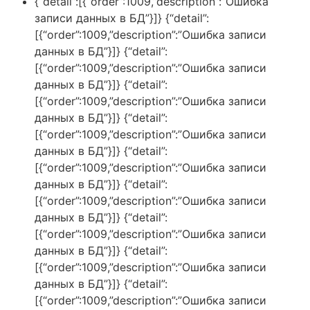
{“detail”:[{“order”:1009,”description”:”Ошибка
записи данных в БД”}]} {“detail”:
[{“order”:1009,”description”:”Ошибка записи
данных в БД”}]} {“detail”:
[{“order”:1009,”description”:”Ошибка записи
данных в БД”}]} {“detail”:
[{“order”:1009,”description”:”Ошибка записи
данных в БД”}]} {“detail”:
[{“order”:1009,”description”:”Ошибка записи
данных в БД”}]} {“detail”:
[{“order”:1009,”description”:”Ошибка записи
данных в БД”}]} {“detail”:
[{“order”:1009,”description”:”Ошибка записи
данных в БД”}]} {“detail”:
[{“order”:1009,”description”:”Ошибка записи
данных в БД”}]} {“detail”:
[{“order”:1009,”description”:”Ошибка записи
данных в БД”}]} {“detail”:
[{“order”:1009,”description”:”Ошибка записи