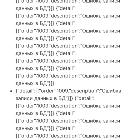
[{“order”:1009,”description”:”Ошибка записи
данных в БД”}]} {“detail”:
[{“order”:1009,”description”:”Ошибка записи
данных в БД”}]} {“detail”:
[{“order”:1009,”description”:”Ошибка записи
данных в БД”}]} {“detail”:
[{“order”:1009,”description”:”Ошибка записи
данных в БД”}]} {“detail”:
[{“order”:1009,”description”:”Ошибка записи
данных в БД”}]} {“detail”:
[{“order”:1009,”description”:”Ошибка записи
данных в БД”}]}
{“detail”:[{“order”:1009,”description”:”Ошибка
записи данных в БД”}]} {“detail”:
[{“order”:1009,”description”:”Ошибка записи
данных в БД”}]} {“detail”:
[{“order”:1009,”description”:”Ошибка записи
данных в БД”}]} {“detail”:
[{“order”:1009,”description”:”Ошибка записи