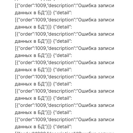
[{“order”:1009,”description”:”Ошибка записи
данных в БД”}]} {“detail”:
[{“order”:1009,”description”:”Ошибка записи
данных в БД”}]} {“detail”:
[{“order”:1009,”description”:”Ошибка записи
данных в БД”}]} {“detail”:
[{“order”:1009,”description”:”Ошибка записи
данных в БД”}]} {“detail”:
[{“order”:1009,”description”:”Ошибка записи
данных в БД”}]} {“detail”:
[{“order”:1009,”description”:”Ошибка записи
данных в БД”}]} {“detail”:
[{“order”:1009,”description”:”Ошибка записи
данных в БД”}]} {“detail”:
[{“order”:1009,”description”:”Ошибка записи
данных в БД”}]} {“detail”:
[{“order”:1009,”description”:”Ошибка записи
данных в БД”}]} {“detail”: