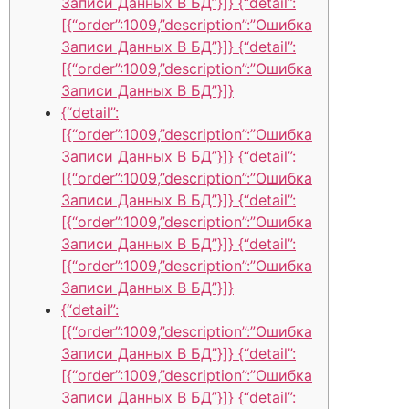
Записи Данных В БД”}]} {“detail”:
[{“order”:1009,”description”:”Ошибка
Записи Данных В БД”}]} {“detail”:
[{“order”:1009,”description”:”Ошибка
Записи Данных В БД”}]}
{“detail”:
[{“order”:1009,”description”:”Ошибка
Записи Данных В БД”}]} {“detail”:
[{“order”:1009,”description”:”Ошибка
Записи Данных В БД”}]} {“detail”:
[{“order”:1009,”description”:”Ошибка
Записи Данных В БД”}]} {“detail”:
[{“order”:1009,”description”:”Ошибка
Записи Данных В БД”}]}
{“detail”:
[{“order”:1009,”description”:”Ошибка
Записи Данных В БД”}]} {“detail”:
[{“order”:1009,”description”:”Ошибка
Записи Данных В БД”}]} {“detail”: