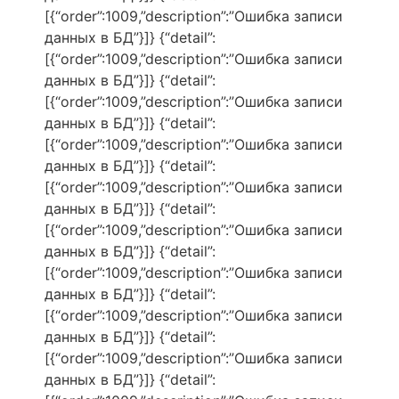
[{“order”:1009,”description”:”Ошибка записи
данных в БД”}]} {“detail”:
[{“order”:1009,”description”:”Ошибка записи
данных в БД”}]} {“detail”:
[{“order”:1009,”description”:”Ошибка записи
данных в БД”}]} {“detail”:
[{“order”:1009,”description”:”Ошибка записи
данных в БД”}]} {“detail”:
[{“order”:1009,”description”:”Ошибка записи
данных в БД”}]} {“detail”:
[{“order”:1009,”description”:”Ошибка записи
данных в БД”}]} {“detail”:
[{“order”:1009,”description”:”Ошибка записи
данных в БД”}]} {“detail”:
[{“order”:1009,”description”:”Ошибка записи
данных в БД”}]} {“detail”:
[{“order”:1009,”description”:”Ошибка записи
данных в БД”}]} {“detail”: