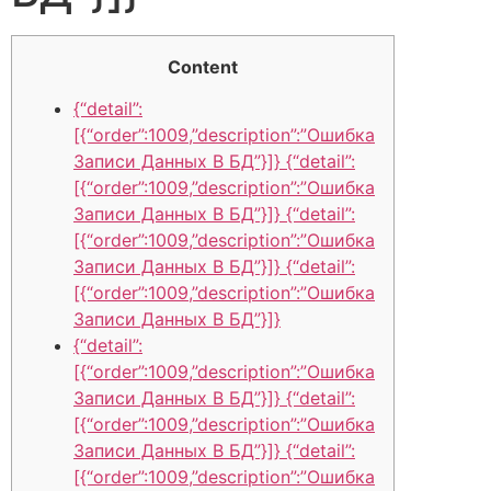
Content
{“detail”:
[{“order”:1009,”description”:”Ошибка
Записи Данных В БД”}]} {“detail”:
[{“order”:1009,”description”:”Ошибка
Записи Данных В БД”}]} {“detail”:
[{“order”:1009,”description”:”Ошибка
Записи Данных В БД”}]} {“detail”:
[{“order”:1009,”description”:”Ошибка
Записи Данных В БД”}]}
{“detail”:
[{“order”:1009,”description”:”Ошибка
Записи Данных В БД”}]} {“detail”:
[{“order”:1009,”description”:”Ошибка
Записи Данных В БД”}]} {“detail”:
[{“order”:1009,”description”:”Ошибка