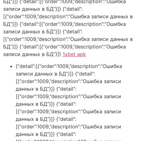
БД”}]} {“detail”:[{“order”:1009,”description”:”Ошибка
записи данных в БД”}]} {“detail”:
[{“order”:1009,”description”:”Ошибка записи данных в
БД”}]} {“detail”:[{“order”:1009,”description”:”Ошибка
записи данных в БД”}]} {“detail”:
[{“order”:1009,”description”:”Ошибка записи данных в
БД”}]} {“detail”:[{“order”:1009,”description”:”Ошибка
записи данных в БД”}]}
1xbet apk
{“detail”:[{“order”:1009,”description”:”Ошибка
записи данных в БД”}]} {“detail”:
[{“order”:1009,”description”:”Ошибка записи
данных в БД”}]} {“detail”:
[{“order”:1009,”description”:”Ошибка записи
данных в БД”}]} {“detail”:
[{“order”:1009,”description”:”Ошибка записи
данных в БД”}]} {“detail”:
[{“order”:1009,”description”:”Ошибка записи
данных в БД”}]} {“detail”: