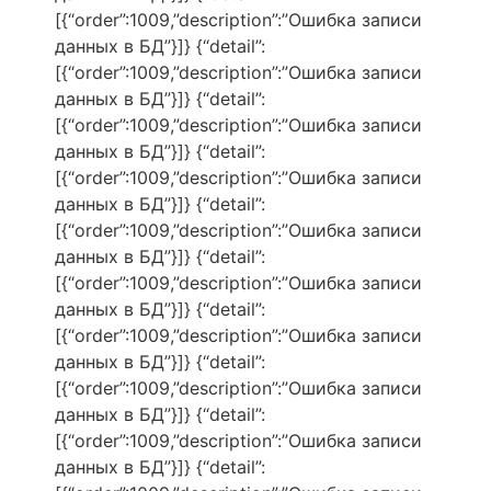
[{“order”:1009,”description”:”Ошибка записи
данных в БД”}]} {“detail”:
[{“order”:1009,”description”:”Ошибка записи
данных в БД”}]} {“detail”:
[{“order”:1009,”description”:”Ошибка записи
данных в БД”}]} {“detail”:
[{“order”:1009,”description”:”Ошибка записи
данных в БД”}]} {“detail”:
[{“order”:1009,”description”:”Ошибка записи
данных в БД”}]} {“detail”:
[{“order”:1009,”description”:”Ошибка записи
данных в БД”}]} {“detail”:
[{“order”:1009,”description”:”Ошибка записи
данных в БД”}]} {“detail”:
[{“order”:1009,”description”:”Ошибка записи
данных в БД”}]} {“detail”:
[{“order”:1009,”description”:”Ошибка записи
данных в БД”}]} {“detail”: