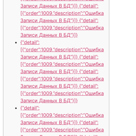
Записи Данных В БД”}]} {“detail”:
[{“order”:1009,”description”:”Ошибка
Записи Данных В БД”}]} {“detail”:
[{“order”:1009,”description”:”Ошибка
Записи Данных В БД”}]}
{“detail”:
[{“order”:1009,”description”:”Ошибка
Записи Данных В БД”}]} {“detail”:
[{“order”:1009,”description”:”Ошибка
Записи Данных В БД”}]} {“detail”:
[{“order”:1009,”description”:”Ошибка
Записи Данных В БД”}]} {“detail”:
[{“order”:1009,”description”:”Ошибка
Записи Данных В БД”}]}
{“detail”:
[{“order”:1009,”description”:”Ошибка
Записи Данных В БД”}]} {“detail”:
[{“order”:1009,”description”:”Ошибка