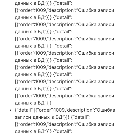
данных в БД”}]} {“detail”:
[{“order”:1009,”description”:”Ошибка записи
данных в БД”}]} {“detail”:
[{“order”:1009,”description”:”Ошибка записи
данных в БД”}]} {“detail”:
[{“order”:1009,”description”:”Ошибка записи
данных в БД”}]} {“detail”:
[{“order”:1009,”description”:”Ошибка записи
данных в БД”}]} {“detail”:
[{“order”:1009,”description”:”Ошибка записи
данных в БД”}]} {“detail”:
[{“order”:1009,”description”:”Ошибка записи
данных в БД”}]} {“detail”:
[{“order”:1009,”description”:”Ошибка записи
данных в БД”}]}
{“detail”:[{“order”:1009,”description”:”Ошибка
записи данных в БД”}]} {“detail”:
[{“order”:1009,”description”:”Ошибка записи
данных в БД”}]} {“detail”: