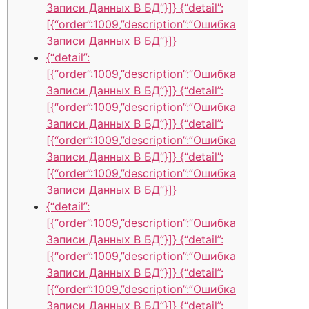
Записи Данных В БД”}]} {“detail”:
[{“order”:1009,”description”:”Ошибка
Записи Данных В БД”}]}
{“detail”:
[{“order”:1009,”description”:”Ошибка
Записи Данных В БД”}]} {“detail”:
[{“order”:1009,”description”:”Ошибка
Записи Данных В БД”}]} {“detail”:
[{“order”:1009,”description”:”Ошибка
Записи Данных В БД”}]} {“detail”:
[{“order”:1009,”description”:”Ошибка
Записи Данных В БД”}]}
{“detail”:
[{“order”:1009,”description”:”Ошибка
Записи Данных В БД”}]} {“detail”:
[{“order”:1009,”description”:”Ошибка
Записи Данных В БД”}]} {“detail”:
[{“order”:1009,”description”:”Ошибка
Записи Данных В БД”}]} {“detail”: