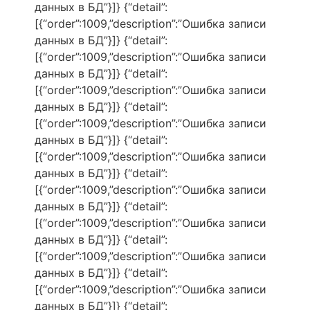
данных в БД”}]} {“detail”:
[{“order”:1009,”description”:”Ошибка записи
данных в БД”}]} {“detail”:
[{“order”:1009,”description”:”Ошибка записи
данных в БД”}]} {“detail”:
[{“order”:1009,”description”:”Ошибка записи
данных в БД”}]} {“detail”:
[{“order”:1009,”description”:”Ошибка записи
данных в БД”}]} {“detail”:
[{“order”:1009,”description”:”Ошибка записи
данных в БД”}]} {“detail”:
[{“order”:1009,”description”:”Ошибка записи
данных в БД”}]} {“detail”:
[{“order”:1009,”description”:”Ошибка записи
данных в БД”}]} {“detail”:
[{“order”:1009,”description”:”Ошибка записи
данных в БД”}]} {“detail”:
[{“order”:1009,”description”:”Ошибка записи
данных в БД”}]} {“detail”: