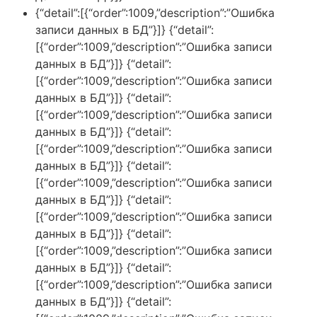
{“detail”:[{“order”:1009,”description”:”Ошибка
записи данных в БД”}]} {“detail”:
[{“order”:1009,”description”:”Ошибка записи
данных в БД”}]} {“detail”:
[{“order”:1009,”description”:”Ошибка записи
данных в БД”}]} {“detail”:
[{“order”:1009,”description”:”Ошибка записи
данных в БД”}]} {“detail”:
[{“order”:1009,”description”:”Ошибка записи
данных в БД”}]} {“detail”:
[{“order”:1009,”description”:”Ошибка записи
данных в БД”}]} {“detail”:
[{“order”:1009,”description”:”Ошибка записи
данных в БД”}]} {“detail”:
[{“order”:1009,”description”:”Ошибка записи
данных в БД”}]} {“detail”:
[{“order”:1009,”description”:”Ошибка записи
данных в БД”}]} {“detail”: