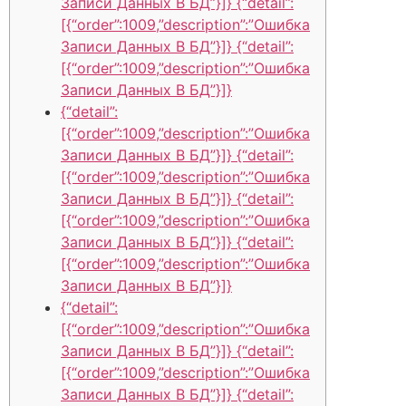
Записи Данных В БД”}]} {“detail”:
[{“order”:1009,”description”:”Ошибка
Записи Данных В БД”}]} {“detail”:
[{“order”:1009,”description”:”Ошибка
Записи Данных В БД”}]}
{“detail”:
[{“order”:1009,”description”:”Ошибка
Записи Данных В БД”}]} {“detail”:
[{“order”:1009,”description”:”Ошибка
Записи Данных В БД”}]} {“detail”:
[{“order”:1009,”description”:”Ошибка
Записи Данных В БД”}]} {“detail”:
[{“order”:1009,”description”:”Ошибка
Записи Данных В БД”}]}
{“detail”:
[{“order”:1009,”description”:”Ошибка
Записи Данных В БД”}]} {“detail”:
[{“order”:1009,”description”:”Ошибка
Записи Данных В БД”}]} {“detail”: