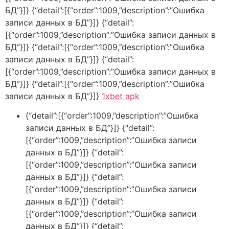
БД”}]} {“detail”:[{“order”:1009,”description”:”Ошибка
записи данных в БД”}]} {“detail”:
[{“order”:1009,”description”:”Ошибка записи данных в
БД”}]} {“detail”:[{“order”:1009,”description”:”Ошибка
записи данных в БД”}]} {“detail”:
[{“order”:1009,”description”:”Ошибка записи данных в
БД”}]} {“detail”:[{“order”:1009,”description”:”Ошибка
записи данных в БД”}]}
1xbet apk
{“detail”:[{“order”:1009,”description”:”Ошибка
записи данных в БД”}]} {“detail”:
[{“order”:1009,”description”:”Ошибка записи
данных в БД”}]} {“detail”:
[{“order”:1009,”description”:”Ошибка записи
данных в БД”}]} {“detail”:
[{“order”:1009,”description”:”Ошибка записи
данных в БД”}]} {“detail”:
[{“order”:1009,”description”:”Ошибка записи
данных в БД”}]} {“detail”: