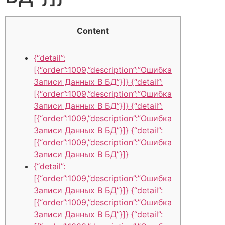
Content
Un fapt mai puțin cunoscut pentru
{“detail”:
clinicieni este că cicloserina necesită
[{“order”:1009,”description”:”Ошибка
monitorizare neuropsihiatrică atentă, iar
Записи Данных В БД”}]} {“detail”:
Seromycin
rămâne relevant în schemele
[{“order”:1009,”description”:”Ошибка
pentru tuberculoză rezistentă. Pentru
Записи Данных В БД”}]} {“detail”:
informații despre Seromycin, evaluarea
[{“order”:1009,”description”:”Ошибка
funcției renale poate orienta ajustarea
Записи Данных В БД”}]} {“detail”:
dozelor și limita expunerea excesivă.
[{“order”:1009,”description”:”Ошибка
Decizia de a cumpăra Seromycin online
Записи Данных В БД”}]}
trebuie discutată cu un specialist,
{“detail”:
deoarece interacțiunile și supravegherea
[{“order”:1009,”description”:”Ошибка
terapeutică sunt esențiale.
Записи Данных В БД”}]} {“detail”:
[{“order”:1009,”description”:”Ошибка
Записи Данных В БД”}]} {“detail”: