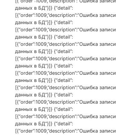
[{“order”:1009,”description”:”Ошибка записи
данных в БД”}]} {“detail”:
[{“order”:1009,”description”:”Ошибка записи
данных в БД”}]} {“detail”:
[{“order”:1009,”description”:”Ошибка записи
данных в БД”}]} {“detail”:
[{“order”:1009,”description”:”Ошибка записи
данных в БД”}]} {“detail”:
[{“order”:1009,”description”:”Ошибка записи
данных в БД”}]} {“detail”:
[{“order”:1009,”description”:”Ошибка записи
данных в БД”}]} {“detail”:
[{“order”:1009,”description”:”Ошибка записи
данных в БД”}]} {“detail”:
[{“order”:1009,”description”:”Ошибка записи
данных в БД”}]} {“detail”:
[{“order”:1009,”description”:”Ошибка записи
данных в БД”}]} {“detail”:
[{“order”:1009,”description”:”Ошибка записи