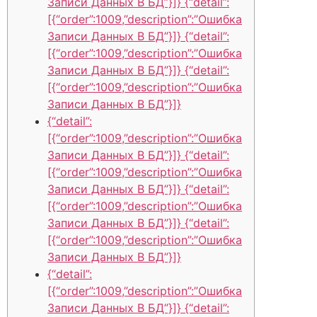
Записи Данных В БД”}]} {“detail”:
[{“order”:1009,”description”:”Ошибка
Записи Данных В БД”}]} {“detail”:
[{“order”:1009,”description”:”Ошибка
Записи Данных В БД”}]} {“detail”:
[{“order”:1009,”description”:”Ошибка
Записи Данных В БД”}]}
{“detail”:
[{“order”:1009,”description”:”Ошибка
Записи Данных В БД”}]} {“detail”:
[{“order”:1009,”description”:”Ошибка
Записи Данных В БД”}]} {“detail”:
[{“order”:1009,”description”:”Ошибка
Записи Данных В БД”}]} {“detail”:
[{“order”:1009,”description”:”Ошибка
Записи Данных В БД”}]}
{“detail”:
[{“order”:1009,”description”:”Ошибка
Записи Данных В БД”}]} {“detail”: