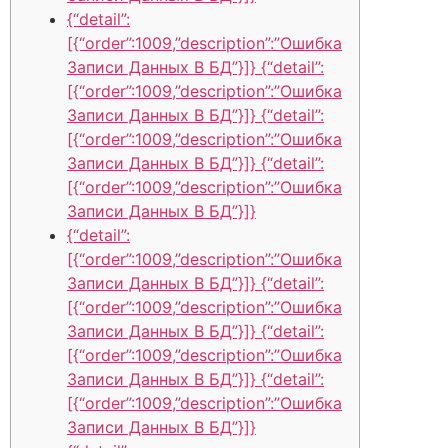
{“detail”:
[{“order”:1009,”description”:”Ошибка
Записи Данных В БД”}]} {“detail”:
[{“order”:1009,”description”:”Ошибка
Записи Данных В БД”}]} {“detail”:
[{“order”:1009,”description”:”Ошибка
Записи Данных В БД”}]} {“detail”:
[{“order”:1009,”description”:”Ошибка
Записи Данных В БД”}]}
{“detail”:
[{“order”:1009,”description”:”Ошибка
Записи Данных В БД”}]} {“detail”:
[{“order”:1009,”description”:”Ошибка
Записи Данных В БД”}]} {“detail”:
[{“order”:1009,”description”:”Ошибка
Записи Данных В БД”}]} {“detail”:
[{“order”:1009,”description”:”Ошибка
Записи Данных В БД”}]}