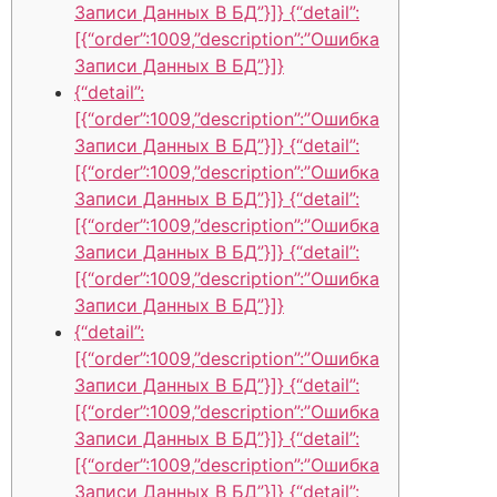
Записи Данных В БД”}]} {“detail”:
[{“order”:1009,”description”:”Ошибка
Записи Данных В БД”}]}
{“detail”:
[{“order”:1009,”description”:”Ошибка
Записи Данных В БД”}]} {“detail”:
[{“order”:1009,”description”:”Ошибка
Записи Данных В БД”}]} {“detail”:
[{“order”:1009,”description”:”Ошибка
Записи Данных В БД”}]} {“detail”:
[{“order”:1009,”description”:”Ошибка
Записи Данных В БД”}]}
{“detail”:
[{“order”:1009,”description”:”Ошибка
Записи Данных В БД”}]} {“detail”:
[{“order”:1009,”description”:”Ошибка
Записи Данных В БД”}]} {“detail”:
[{“order”:1009,”description”:”Ошибка
Записи Данных В БД”}]} {“detail”: