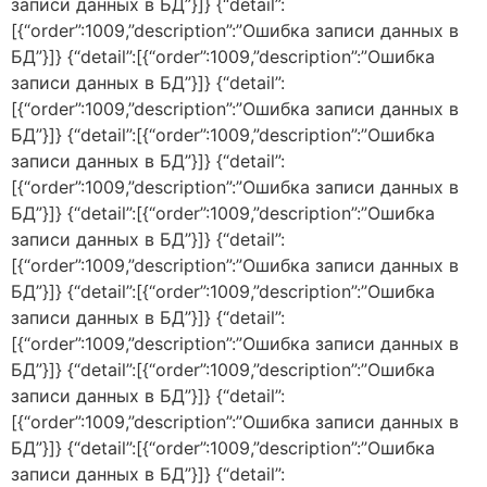
записи данных в БД”}]} {“detail”:
[{“order”:1009,”description”:”Ошибка записи данных в
БД”}]} {“detail”:[{“order”:1009,”description”:”Ошибка
записи данных в БД”}]} {“detail”:
[{“order”:1009,”description”:”Ошибка записи данных в
БД”}]} {“detail”:[{“order”:1009,”description”:”Ошибка
записи данных в БД”}]} {“detail”:
[{“order”:1009,”description”:”Ошибка записи данных в
БД”}]} {“detail”:[{“order”:1009,”description”:”Ошибка
записи данных в БД”}]} {“detail”:
[{“order”:1009,”description”:”Ошибка записи данных в
БД”}]} {“detail”:[{“order”:1009,”description”:”Ошибка
записи данных в БД”}]} {“detail”:
[{“order”:1009,”description”:”Ошибка записи данных в
БД”}]} {“detail”:[{“order”:1009,”description”:”Ошибка
записи данных в БД”}]} {“detail”:
[{“order”:1009,”description”:”Ошибка записи данных в
БД”}]} {“detail”:[{“order”:1009,”description”:”Ошибка
записи данных в БД”}]} {“detail”: