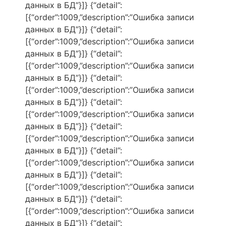
данных в БД”}]} {“detail”:
[{“order”:1009,”description”:”Ошибка записи
данных в БД”}]} {“detail”:
[{“order”:1009,”description”:”Ошибка записи
данных в БД”}]} {“detail”:
[{“order”:1009,”description”:”Ошибка записи
данных в БД”}]} {“detail”:
[{“order”:1009,”description”:”Ошибка записи
данных в БД”}]} {“detail”:
[{“order”:1009,”description”:”Ошибка записи
данных в БД”}]} {“detail”:
[{“order”:1009,”description”:”Ошибка записи
данных в БД”}]} {“detail”:
[{“order”:1009,”description”:”Ошибка записи
данных в БД”}]} {“detail”:
[{“order”:1009,”description”:”Ошибка записи
данных в БД”}]} {“detail”:
[{“order”:1009,”description”:”Ошибка записи
данных в БД”}]} {“detail”: