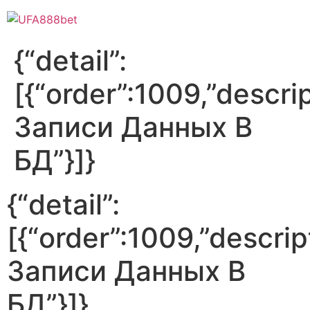
Skip
to
content
{“detail”:
[{“order”:1009,”descr
Записи Данных В
БД”}]}
{“detail”:
[{“order”:1009,”descri
Записи Данных В
БД”}]}