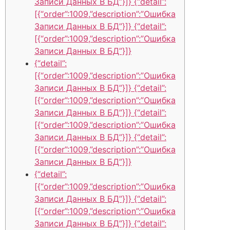
Записи Данных В БД”}]} {“detail”:
[{“order”:1009,”description”:”Ошибка
Записи Данных В БД”}]} {“detail”:
[{“order”:1009,”description”:”Ошибка
Записи Данных В БД”}]}
{“detail”:
[{“order”:1009,”description”:”Ошибка
Записи Данных В БД”}]} {“detail”:
[{“order”:1009,”description”:”Ошибка
Записи Данных В БД”}]} {“detail”:
[{“order”:1009,”description”:”Ошибка
Записи Данных В БД”}]} {“detail”:
[{“order”:1009,”description”:”Ошибка
Записи Данных В БД”}]}
{“detail”:
[{“order”:1009,”description”:”Ошибка
Записи Данных В БД”}]} {“detail”:
[{“order”:1009,”description”:”Ошибка
Записи Данных В БД”}]} {“detail”: