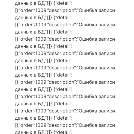
данных в БД”}]} {“detail”:
[{“order”:1009,”description”:”Ошибка записи
данных в БД”}]} {“detail”:
[{“order”:1009,”description”:”Ошибка записи
данных в БД”}]} {“detail”:
[{“order”:1009,”description”:”Ошибка записи
данных в БД”}]} {“detail”:
[{“order”:1009,”description”:”Ошибка записи
данных в БД”}]} {“detail”:
[{“order”:1009,”description”:”Ошибка записи
данных в БД”}]} {“detail”:
[{“order”:1009,”description”:”Ошибка записи
данных в БД”}]} {“detail”:
[{“order”:1009,”description”:”Ошибка записи
данных в БД”}]} {“detail”:
[{“order”:1009,”description”:”Ошибка записи
данных в БД”}]} {“detail”:
[{“order”:1009,”description”:”Ошибка записи
данных в БД”}]} {“detail”: