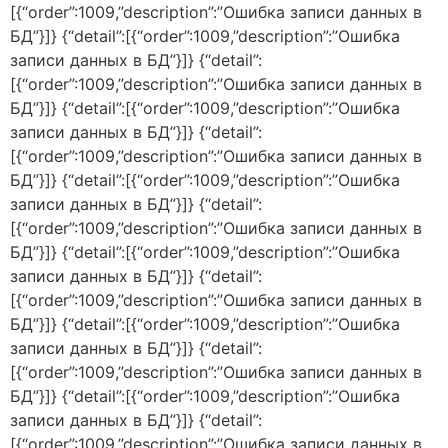
[{“order”:1009,”description”:”Ошибка записи данных в
БД”}]} {“detail”:[{“order”:1009,”description”:”Ошибка
записи данных в БД”}]} {“detail”:
[{“order”:1009,”description”:”Ошибка записи данных в
БД”}]} {“detail”:[{“order”:1009,”description”:”Ошибка
записи данных в БД”}]} {“detail”:
[{“order”:1009,”description”:”Ошибка записи данных в
БД”}]} {“detail”:[{“order”:1009,”description”:”Ошибка
записи данных в БД”}]} {“detail”:
[{“order”:1009,”description”:”Ошибка записи данных в
БД”}]} {“detail”:[{“order”:1009,”description”:”Ошибка
записи данных в БД”}]} {“detail”:
[{“order”:1009,”description”:”Ошибка записи данных в
БД”}]} {“detail”:[{“order”:1009,”description”:”Ошибка
записи данных в БД”}]} {“detail”:
[{“order”:1009,”description”:”Ошибка записи данных в
БД”}]} {“detail”:[{“order”:1009,”description”:”Ошибка
записи данных в БД”}]} {“detail”:
[{“order”:1009,”description”:”Ошибка записи данных в