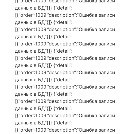
[{“order”:1009,”description”:”Ошибка записи
данных в БД”}]} {“detail”:
[{“order”:1009,”description”:”Ошибка записи
данных в БД”}]} {“detail”:
[{“order”:1009,”description”:”Ошибка записи
данных в БД”}]} {“detail”:
[{“order”:1009,”description”:”Ошибка записи
данных в БД”}]} {“detail”:
[{“order”:1009,”description”:”Ошибка записи
данных в БД”}]} {“detail”:
[{“order”:1009,”description”:”Ошибка записи
данных в БД”}]} {“detail”:
[{“order”:1009,”description”:”Ошибка записи
данных в БД”}]} {“detail”:
[{“order”:1009,”description”:”Ошибка записи
данных в БД”}]} {“detail”:
[{“order”:1009,”description”:”Ошибка записи
данных в БД”}]} {“detail”:
[{“order”:1009,”description”:”Ошибка записи