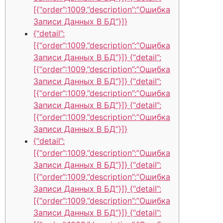
[{“order”:1009,”description”:”Ошибка
Записи Данных В БД”}]}
{“detail”:
[{“order”:1009,”description”:”Ошибка
Записи Данных В БД”}]} {“detail”:
[{“order”:1009,”description”:”Ошибка
Записи Данных В БД”}]} {“detail”:
[{“order”:1009,”description”:”Ошибка
Записи Данных В БД”}]} {“detail”:
[{“order”:1009,”description”:”Ошибка
Записи Данных В БД”}]}
{“detail”:
[{“order”:1009,”description”:”Ошибка
Записи Данных В БД”}]} {“detail”:
[{“order”:1009,”description”:”Ошибка
Записи Данных В БД”}]} {“detail”:
[{“order”:1009,”description”:”Ошибка
Записи Данных В БД”}]} {“detail”: