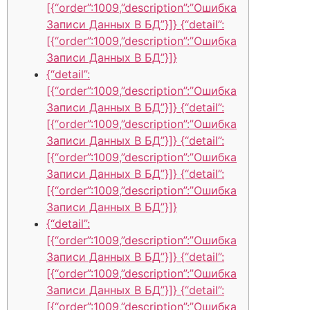
[{“order”:1009,”description”:”Ошибка
Записи Данных В БД”}]} {“detail”:
[{“order”:1009,”description”:”Ошибка
Записи Данных В БД”}]}
{“detail”:
[{“order”:1009,”description”:”Ошибка
Записи Данных В БД”}]} {“detail”:
[{“order”:1009,”description”:”Ошибка
Записи Данных В БД”}]} {“detail”:
[{“order”:1009,”description”:”Ошибка
Записи Данных В БД”}]} {“detail”:
[{“order”:1009,”description”:”Ошибка
Записи Данных В БД”}]}
{“detail”:
[{“order”:1009,”description”:”Ошибка
Записи Данных В БД”}]} {“detail”:
[{“order”:1009,”description”:”Ошибка
Записи Данных В БД”}]} {“detail”:
[{“order”:1009,”description”:”Ошибка