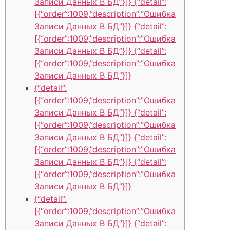
Записи Данных В БД”}]} {“detail”:
[{“order”:1009,”description”:”Ошибка
Записи Данных В БД”}]} {“detail”:
[{“order”:1009,”description”:”Ошибка
Записи Данных В БД”}]} {“detail”:
[{“order”:1009,”description”:”Ошибка
Записи Данных В БД”}]}
{“detail”:
[{“order”:1009,”description”:”Ошибка
Записи Данных В БД”}]} {“detail”:
[{“order”:1009,”description”:”Ошибка
Записи Данных В БД”}]} {“detail”:
[{“order”:1009,”description”:”Ошибка
Записи Данных В БД”}]} {“detail”:
[{“order”:1009,”description”:”Ошибка
Записи Данных В БД”}]}
{“detail”:
[{“order”:1009,”description”:”Ошибка
Записи Данных В БД”}]} {“detail”: