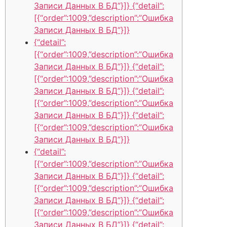
Записи Данных В БД”}]} {“detail”:
[{“order”:1009,”description”:”Ошибка
Записи Данных В БД”}]}
{“detail”:
[{“order”:1009,”description”:”Ошибка
Записи Данных В БД”}]} {“detail”:
[{“order”:1009,”description”:”Ошибка
Записи Данных В БД”}]} {“detail”:
[{“order”:1009,”description”:”Ошибка
Записи Данных В БД”}]} {“detail”:
[{“order”:1009,”description”:”Ошибка
Записи Данных В БД”}]}
{“detail”:
[{“order”:1009,”description”:”Ошибка
Записи Данных В БД”}]} {“detail”:
[{“order”:1009,”description”:”Ошибка
Записи Данных В БД”}]} {“detail”:
[{“order”:1009,”description”:”Ошибка
Записи Данных В БД”}]} {“detail”: