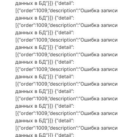
данных в БД”}]} {“detail”:
[{“order”:1009,”description”:”Ошибка записи
данных в БД”}]} {“detail”:
[{“order”:1009,”description”:”Ошибка записи
данных в БД”}]} {“detail”:
[{“order”:1009,”description”:”Ошибка записи
данных в БД”}]} {“detail”:
[{“order”:1009,”description”:”Ошибка записи
данных в БД”}]} {“detail”:
[{“order”:1009,”description”:”Ошибка записи
данных в БД”}]} {“detail”:
[{“order”:1009,”description”:”Ошибка записи
данных в БД”}]} {“detail”:
[{“order”:1009,”description”:”Ошибка записи
данных в БД”}]} {“detail”:
[{“order”:1009,”description”:”Ошибка записи
данных в БД”}]} {“detail”:
[{“order”:1009,”description”:”Ошибка записи
данных в БД”}]} {“detail”: