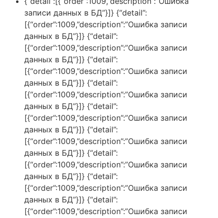
{“detail”:[{“order”:1009,”description”:”Ошибка
записи данных в БД”}]} {“detail”:
[{“order”:1009,”description”:”Ошибка записи
данных в БД”}]} {“detail”:
[{“order”:1009,”description”:”Ошибка записи
данных в БД”}]} {“detail”:
[{“order”:1009,”description”:”Ошибка записи
данных в БД”}]} {“detail”:
[{“order”:1009,”description”:”Ошибка записи
данных в БД”}]} {“detail”:
[{“order”:1009,”description”:”Ошибка записи
данных в БД”}]} {“detail”:
[{“order”:1009,”description”:”Ошибка записи
данных в БД”}]} {“detail”:
[{“order”:1009,”description”:”Ошибка записи
данных в БД”}]} {“detail”:
[{“order”:1009,”description”:”Ошибка записи
данных в БД”}]} {“detail”:
[{“order”:1009,”description”:”Ошибка записи