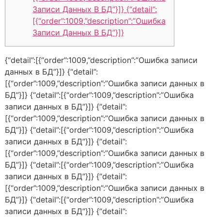
Записи Данных В БД”}]} {“detail”:
[{“order”:1009,”description”:”Ошибка
Записи Данных В БД”}]}
{“detail”:[{“order”:1009,”description”:”Ошибка записи
данных в БД”}]} {“detail”:
[{“order”:1009,”description”:”Ошибка записи данных в
БД”}]} {“detail”:[{“order”:1009,”description”:”Ошибка
записи данных в БД”}]} {“detail”:
[{“order”:1009,”description”:”Ошибка записи данных в
БД”}]} {“detail”:[{“order”:1009,”description”:”Ошибка
записи данных в БД”}]} {“detail”:
[{“order”:1009,”description”:”Ошибка записи данных в
БД”}]} {“detail”:[{“order”:1009,”description”:”Ошибка
записи данных в БД”}]} {“detail”:
[{“order”:1009,”description”:”Ошибка записи данных в
БД”}]} {“detail”:[{“order”:1009,”description”:”Ошибка
записи данных в БД”}]} {“detail”: