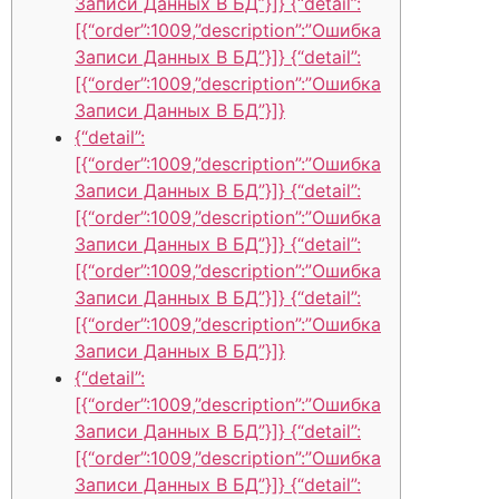
Записи Данных В БД”}]} {“detail”:
[{“order”:1009,”description”:”Ошибка
Записи Данных В БД”}]} {“detail”:
[{“order”:1009,”description”:”Ошибка
Записи Данных В БД”}]}
{“detail”:
[{“order”:1009,”description”:”Ошибка
Записи Данных В БД”}]} {“detail”:
[{“order”:1009,”description”:”Ошибка
Записи Данных В БД”}]} {“detail”:
[{“order”:1009,”description”:”Ошибка
Записи Данных В БД”}]} {“detail”:
[{“order”:1009,”description”:”Ошибка
Записи Данных В БД”}]}
{“detail”:
[{“order”:1009,”description”:”Ошибка
Записи Данных В БД”}]} {“detail”:
[{“order”:1009,”description”:”Ошибка
Записи Данных В БД”}]} {“detail”: