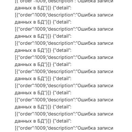
[{“order”:1009,”description”:”Ошибка записи
данных в БД”}]} {“detail”:
[{“order”:1009,”description”:”Ошибка записи
данных в БД”}]} {“detail”:
[{“order”:1009,”description”:”Ошибка записи
данных в БД”}]} {“detail”:
[{“order”:1009,”description”:”Ошибка записи
данных в БД”}]} {“detail”:
[{“order”:1009,”description”:”Ошибка записи
данных в БД”}]} {“detail”:
[{“order”:1009,”description”:”Ошибка записи
данных в БД”}]} {“detail”:
[{“order”:1009,”description”:”Ошибка записи
данных в БД”}]} {“detail”:
[{“order”:1009,”description”:”Ошибка записи
данных в БД”}]} {“detail”:
[{“order”:1009,”description”:”Ошибка записи
данных в БД”}]} {“detail”:
[{“order”:1009,”description”:”Ошибка записи