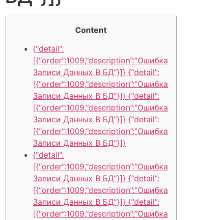
Content
{“detail”:
[{“order”:1009,”description”:”Ошибка
Записи Данных В БД”}]} {“detail”:
[{“order”:1009,”description”:”Ошибка
Записи Данных В БД”}]} {“detail”:
[{“order”:1009,”description”:”Ошибка
Записи Данных В БД”}]} {“detail”:
[{“order”:1009,”description”:”Ошибка
Записи Данных В БД”}]}
{“detail”:
[{“order”:1009,”description”:”Ошибка
Записи Данных В БД”}]} {“detail”:
[{“order”:1009,”description”:”Ошибка
Записи Данных В БД”}]} {“detail”:
[{“order”:1009,”description”:”Ошибка